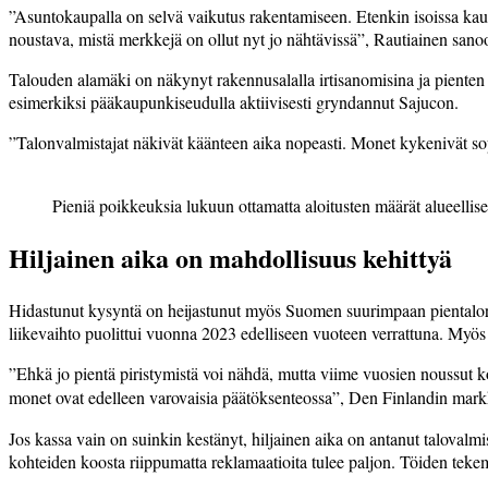
”Asuntokaupalla on selvä vaikutus rakentamiseen. Etenkin isoissa kau
noustava, mistä merkkejä on ollut nyt jo nähtävissä”, Rautiainen sano
Talouden alamäki on näkynyt rakennusalalla irtisanomisina ja pienten 
esimerkiksi pääkaupunkiseudulla aktiivisesti gryndannut Sajucon.
”Talonvalmistajat näkivät käänteen aika nopeasti. Monet kykenivät sop
Pieniä poikkeuksia lukuun ottamatta aloitusten määrät alueellise
Hiljainen aika on mahdollisuus kehittyä
Hidastunut kysyntä on heijastunut myös Suomen suurimpaan pientalor
liikevaihto puolittui vuonna 2023 edelliseen vuoteen verrattuna. Myös ty
”Ehkä jo pientä piristymistä voi nähdä, mutta viime vuosien noussut k
monet ovat edelleen varovaisia päätöksenteossa”, Den Finlandin markkin
Jos kassa vain on suinkin kestänyt, hiljainen aika on antanut talovalmi
kohteiden koosta riippumatta reklamaatioita tulee paljon. Töiden tek