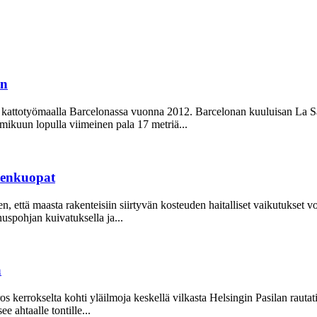
in
n kattotyömaalla Barcelonassa vuonna 2012. Barcelonan kuuluisan La Sa
mikuun lopulla viimeinen pala 17 metriä...
udenkuopat
, että maasta rakenteisiin siirtyvän kosteuden haitalliset vaikutukset 
uspohjan kuivatuksella ja...
a
errokselta kohti yläilmoja keskellä vilkasta Helsingin Pasilan rautati
e ahtaalle tontille...