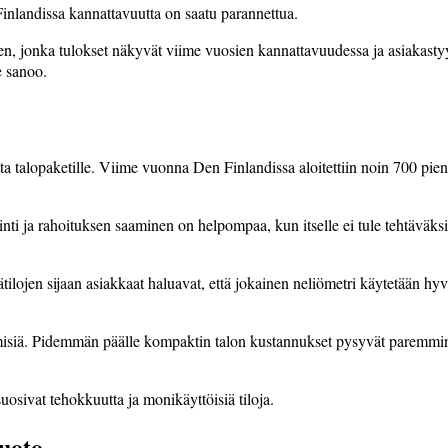
inlandissa kannattavuutta on saatu parannettua.
n, jonka tulokset näkyvät viime vuosien kannattavuudessa ja asiakasty
e sanoo.
tta talopaketille. Viime vuonna Den Finlandissa aloitettiin noin 700 pi
ti ja rahoituksen saaminen on helpompaa, kun itselle ei tule tehtäväksi 
sätilojen sijaan asiakkaat haluavat, että jokainen neliömetri käytetään 
 ihmisiä. Pidemmän päälle kompaktin talon kustannukset pysyvät paremm
uosivat tehokkuutta ja monikäyttöisiä tiloja.
uoto