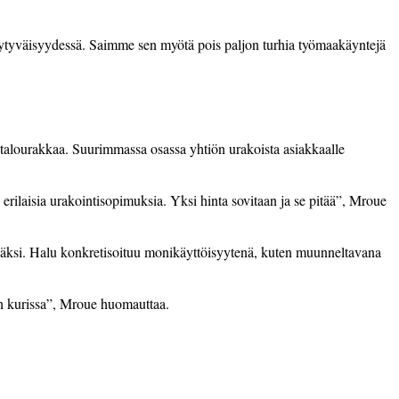
ytyväisyydessä. Saimme sen myötä pois paljon turhia työmaakäyntejä
entalourakkaa. Suurimmassa osassa yhtiön urakoista asiakkaalle
erilaisia urakointisopimuksia. Yksi hinta sovitaan ja se pitää”, Mroue
hyväksi. Halu konkretisoituu monikäyttöisyytenä, kuten muunneltavana
in kurissa”, Mroue huomauttaa.