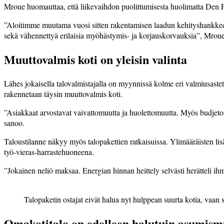
Mroue huomauttaa, että liikevaihdon puolittumisesta huolimatta Den F
”Aloitimme muutama vuosi sitten rakentamisen laadun kehityshankkee
sekä vähennettyä erilaisia myöhästymis- ja korjauskorvauksia”, Mrou
Muuttovalmis koti on yleisin valinta
Lähes jokaisella talovalmistajalla on myynnissä kolme eri valmiusaste
rakennetaan täysin muuttovalmis koti.
”Asiakkaat arvostavat vaivattomuutta ja huolettomuutta. Myös budjetoin
sanoo.
Taloustilanne näkyy myös talopakettien ratkaisuissa. Ylimääräisten li
työ-vieras-harrastehuoneena.
”Jokainen neliö maksaa. Energian hinnan heittely selvästi herätteli
Talopaketin ostajat eivät halua nyt hulppean suurta kotia, vaan s
Omakotitalo on edelleen halutuin asumism