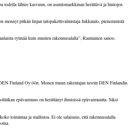
a todella lähtee kasvuun, on asuntomarkkinan herättävä ja hintojen
on mennyt pitkän linjan talopakettivalmistaja Jukkatalo, pienemmistä
anlaista rytinää kuin muuten rakennusalalla”, Rautiainen sanoo.
tuun DEN Finland Oy:öön. Monen muun rakentajan tavoin DEN Finlandin
politiikan epävarmuus on herättänyt ihmisissä epävarmuutta. Siksi
oko toimintaa ja mallistoa. Ei ole salaisuus, että rakennusalalla
koina.