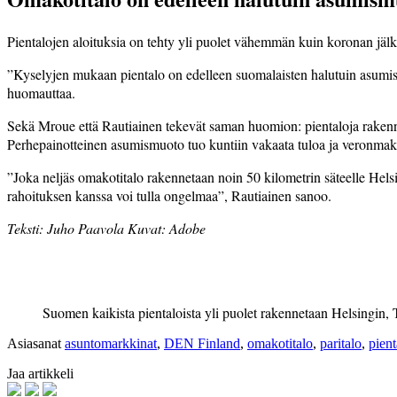
Pientalojen aloituksia on tehty yli puolet vähemmän kuin koronan jälki
”Kyselyjen mukaan pientalo on edelleen suomalaisten halutuin asumismu
huomauttaa.
Sekä Mroue että Rautiainen tekevät saman huomion: pientaloja rakenne
Perhepainotteinen asumismuoto tuo kuntiin vakaata tuloa ja veronmak
”Joka neljäs omakotitalo rakennetaan noin 50 kilometrin säteelle He
rahoituksen kanssa voi tulla ongelmaa”, Rautiainen sanoo.
Teksti: Juho Paavola Kuvat: Adobe
Suomen kaikista pientaloista yli puolet rakennetaan Helsingin,
Asiasanat
asuntomarkkinat
,
DEN Finland
,
omakotitalo
,
paritalo
,
pient
Jaa artikkeli