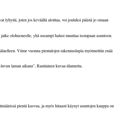
vat
lyhyitä,
joten
jos
keväällä
aloittaa,
voi
jouluksi
päästä
jo
omaan
n
jatke
olohuoneelle,
yhä
useampi
halusi
muuttaa
isompaan
asuntoon.
älaelleen.
Viime
vuonna
pientalojen
rakennuslupia
myönnettiin
enää
-
luvun
laman
aikana”,
Rautiainen
kuvaa
tilannetta.
timäärissä pientä kasvua, ja myös hitaasti käynyt asuntojen kauppa on