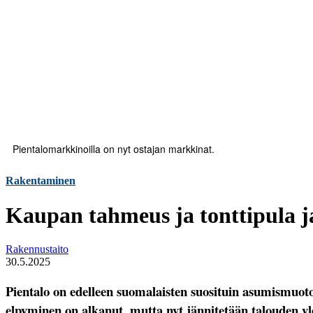
Pientalomarkkinoilla on nyt ostajan markkinat.
Rakentaminen
Kaupan tahmeus ja tonttipula j
Rakennustaito
30.5.2025
Pientalo on edelleen suomalaisten suosituin asumismuoto.
elpyminen on alkanut, mutta nyt jännitetään talouden y