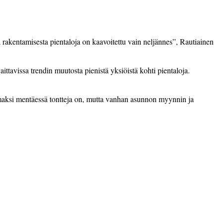
rakentamisesta pientaloja on kaavoitettu vain neljännes”, Rautiainen
avissa trendin muutosta pienistä yksiöistä kohti pientaloja.
maksi mentäessä tontteja on, mutta vanhan asunnon myynnin ja