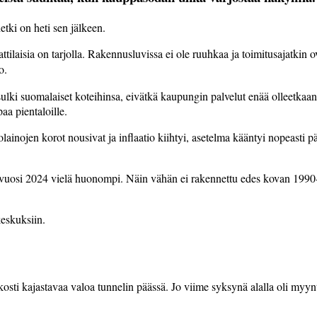
etki
on
heti
sen
jälkeen.
ttilaisia
on
tarjolla.
Rakennusluvissa
ei
ole
ruuhkaa
ja
toimitusajatkin
o
o.
sulki
suomalaiset
koteihinsa,
eivätkä
kaupungin
palvelut
enää
olleetkaa
upaa
pientaloille.
olainojen
korot
nousivat
ja
inflaatio
kiihtyi,
asetelma
kääntyi
nopeasti
pä
vuosi
2024
vielä
huonompi.
Näin
vähän
ei
rakennettu
edes
kovan
1990
eskuksiin.
sti kajastavaa valoa tunnelin päässä. Jo viime syksynä alalla oli myyn