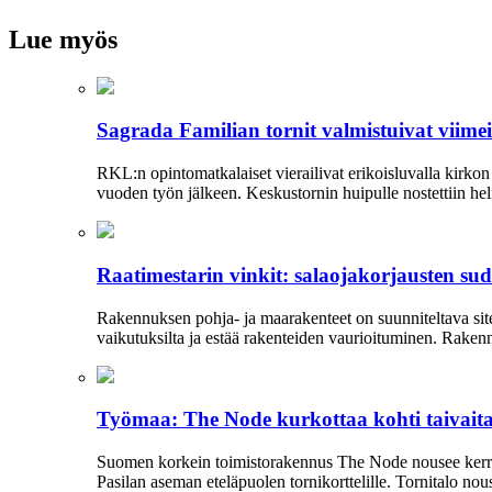
Lue myös
Sagrada Familian tornit valmistuivat viime
RKL:n opintomatkalaiset vierailivat erikoisluvalla kirko
vuoden työn jälkeen. Keskustornin huipulle nostettiin hel
Raatimestarin vinkit: salaojakorjausten s
Rakennuksen pohja- ja maarakenteet on suunniteltava siten
vaikutuksilta ja estää rakenteiden vaurioituminen. Rakenn
Työmaa: The Node kurkottaa kohti taivait
Suomen korkein toimistorakennus The Node nousee kerros k
Pasilan aseman eteläpuolen tornikorttelille. Tornitalo nouse