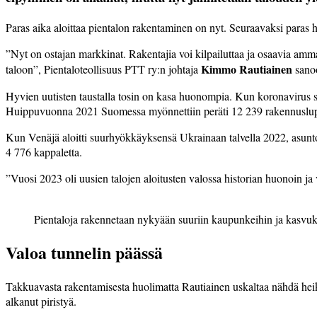
Paras
aika
aloittaa
pientalon
rakentaminen
on
nyt.
Seuraavaksi
paras
h
”
Nyt
on
ostajan
markkinat.
Rakentajia
voi
kilpailuttaa
ja
osaavia
amma
Kimmo
Rautiainen
taloon”,
Pientaloteollisuus
PTT
ry
:
n
johtaja
sano
Hyvien
uutisten
taustalla
tosin
on
kasa
huonompia.
Kun
koronavirus
Huippuvuonna
2021
Suomessa
myönnettiin
peräti
12
239
rakennusl
Kun
Venäjä
aloitti
suurhyökkäyksensä
Ukrainaan
talvella
2022,
asunt
4
776
kappaletta.
”
Vuosi
2023
oli
uusien
talojen
aloitusten
valossa
historian
huonoin
ja
Pientaloja rakennetaan nykyään suuriin kaupunkeihin ja kasvuk
Valoa tunnelin päässä
Takkuavasta rakentamisesta huolimatta Rautiainen uskaltaa nähdä heiko
alkanut piristyä.