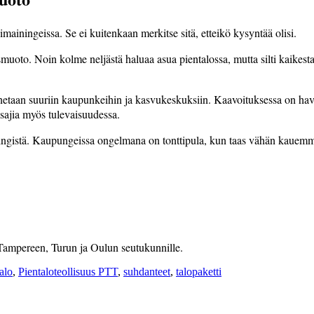
mainingeissa. Se ei kuitenkaan merkitse sitä, etteikö kysyntää olisi.
oto. Noin kolme neljästä haluaa asua pientalossa, mutta silti kaikesta 
taan suuriin kaupunkeihin ja kasvukeskuksiin. Kaavoituksessa on havaitt
sajia myös tulevaisuudessa.
lsingistä. Kaupungeissa ongelmana on tonttipula, kun taas vähän kauem
 Tampereen, Turun ja Oulun seutukunnille.
alo
,
Pientaloteollisuus PTT
,
suhdanteet
,
talopaketti