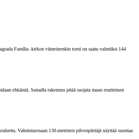
grada Família -kirkon viimeinenkin torni on saatu valmiiksi­ 144
voidaan ehkäistä. Samalla rakennus pitää suojata maan routimisen
ealuetta. Valmistuessaan 130-metrinen pilvenpiirtäjä näyttää suuntaa