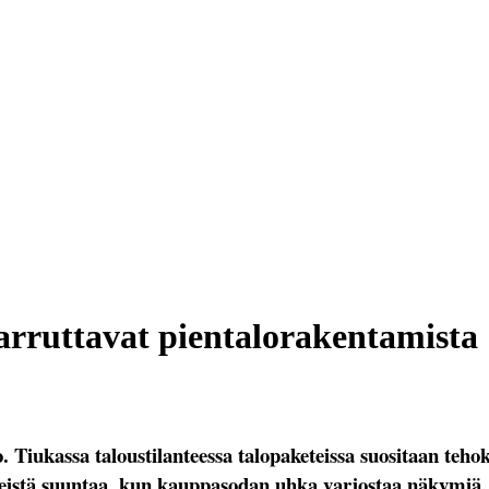
arruttavat pientalorakentamista
 Tiukassa taloustilanteessa talopaketeissa suositaan teho
leistä suuntaa, kun kauppasodan uhka varjostaa näkymiä.