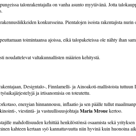
pungeissa talonrakentajalla on vanha asunto myytävänä. Jotta talokaupp
o.
rakennusliikkeiden konkursseina. Pientalojen isoista rakentajista nurin 
euttamaan toimintaansa ajoissa, eikä talopaketeissa ole nähty ihan sam
sti noudattelevat valtakunnallisten määrien kehitystä.
akentajaan, Designtalo-, Finnlamelli- ja Ainoakoti-mallistoista tut
öaikajärjestelyjä ja irtisanomisia on toteutettu.
orkotaso, energian hinnannousu, inflaatio ja sen päälle tullut maailman
Maria Mroue
ointi-, viestintä- ja vastuullisuusjohtaja
kertoo.
stajille mahdollisuuden kehittää henkilöstönsä osaamista sekä yrityksen k
eminen kahteen kertaan syö kannattavuutta niin hyvinä kuin huonoina ai