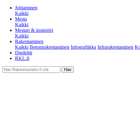
Johtaminen
Kaikki
Mesta
Kaikki
Mestari & insinööri
Kaikki
Rakentaminen
Kaikki
Betonirakentaminen
Infografiikka
Infrarakentaminen
Ko
Digilehti
RKL.fi