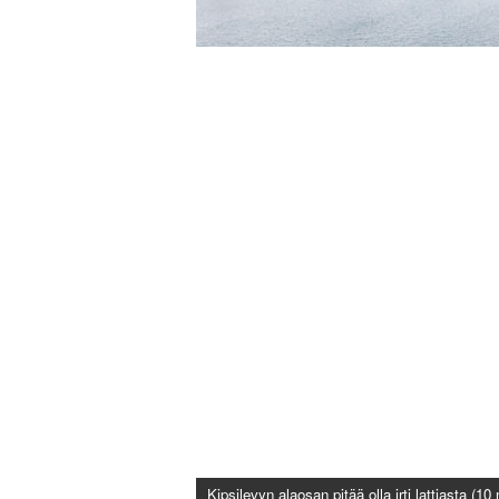
Kipsilevyn alaosan pitää olla irti lattiasta (1