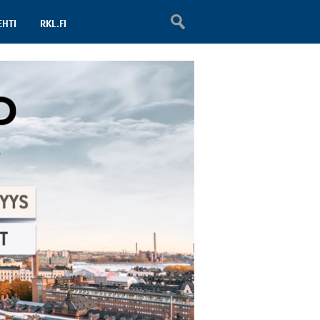
EHTI
RKL.FI