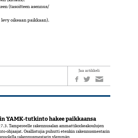
een (kittaus).
keen (tasoitteen asennus/
a levy oikeaan paikkaan).
Jaa artikkeli
in YAMK-tutkinto hakee paikkaansa
7.3. Tampereelle rakennusalan ammattikorkeakoulujen
nto-ohjaajat. Osallistujia puhutti etenkin rakennusmestarin
uspuolella rakennusmestarin ylemmän