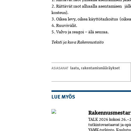
1. Riittävät raot ylhäällä asentamisen jälk
2. Riittävät raot alhaalla asentamisen jäl
kosteus).
3. Oikea levy, oikea käyttötarkoitus (oike
4. Ruuvivälit.
5. Valvo ja reagoi – älä seuraa.
Teksti ja kuva Rakennustaito
laatu
,
rakentamismääräykset
ASIASANAT
LUE MYÖS
Rakennusmestar
TALK 2026 kokosi 26.–2
tutkintovastaavat ja opi
YAMK-tutkinto. Koulut