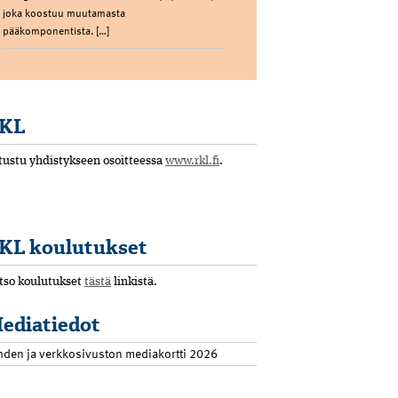
joka koostuu muutamasta
pääkomponentista. […]
KL
tustu yhdistykseen osoitteessa
www.rkl.fi
.
KL koulutukset
tso koulutukset
tästä
linkistä.
ediatiedot
hden ja verkkosivuston mediakortti 2026