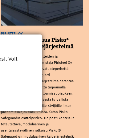
PIRISTEEL OY
Kattoturvauutuus Pisko®
Safeguard kaidejärjestelmä
Kotimainen kattoturvatuotteiden ja
i. Voit
sadevesijärjestelmien valmistaja Piristeel Oy
laajentaa Pisko®-kattoturvatuoteperhettä
uutuudella: Pisko® Safeguard -
kaidejärjestelmällä. Uusi järjestelmä parantaa
kattojen käyttöturvallisuutta tarjoamalla
pysyvän ja passiivisen putoamissuojauksen,
joka tekee katolla liikkumisesta turvallista
kaikille – myös satunnaisille kävijöille ilman
putoamissuojauskoulutusta. Katso Pisko
Safeguardin esittelyvideo: Helposti kohteisiin
toteutettava, modulaarinen ja
asentajaystävällinen ratkaisu Pisko®
Safeguard on modulaarinen kaidejärjestelmä,