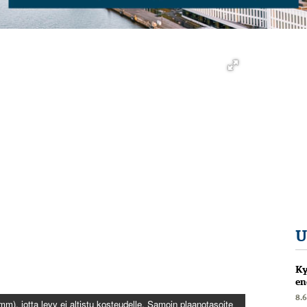
U
Ky
en
8.
0 mm), jotta levy ei altistu kosteudelle. Samoin plaano­tasoite