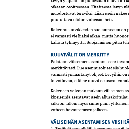
Levyn yläpään on puolestaan oltava ­irti 
oikeaan osoitteeseen. Kitattaessa levyn yl
muodostuvat teräviksi. Liian usein näkee se
puututtava näihin virheisiin heti.
Rakennustarvikkeiden suojaamisessa on p
ei varmasti vie liiaksi aikaa, mutta huon
kallista tyhmyyttä. Suojaaminen pitää tehd
RUUVIVÄLIT ON MERKITTY
Palataan väliseinien asentamiseen: tavar
merkittävästi. Lue asennusohjeet siis huole
varmasti ymmärtänyt ohjeet. Levyihin on ni
toivottavaa, että ne ruuvit osuisivat enna
Kokeneen valvojan mukaan väliseinien as
kipsiseiniä asentavat usein aliurakoitsijat.
jälki on tällöin myös sinne päin: yhteine
virheen havaitsemisen jälkeen.
VÄLISEINÄN ASENTAMISEN VIISI K