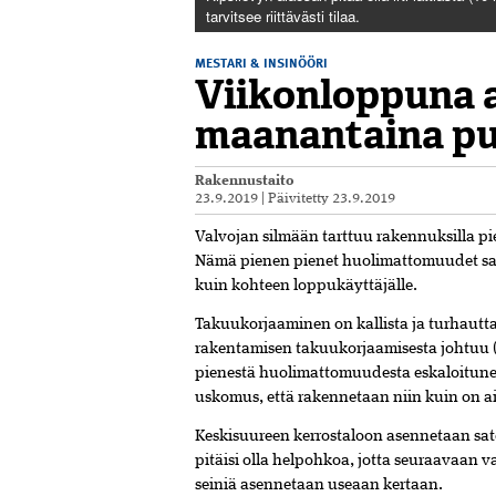
tarvitsee riittävästi tilaa.
MESTARI & INSINÖÖRI
Viikonloppuna 
maanantaina p
Rakennustaito
23.9.2019
|
Päivitetty
23.9.2019
Valvojan silmään tarttuu rakennuksilla pie
Nämä pienen pienet huolimattomuudet saatt
kuin kohteen loppukäyttäjälle.
Takuukorjaaminen on kallista ja turhautt
rakentamisen takuukorjaamisesta johtuu 
pienestä huolimattomuudesta eskaloitunee
uskomus, että rakennetaan niin kuin on a
Keskisuureen kerrostaloon asennetaan sato
pitäisi olla helpohkoa, jotta seuraavaan va
seiniä asennetaan useaan kertaan.