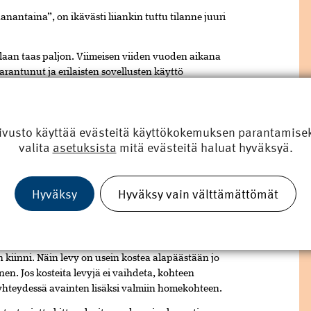
antaina”, on ikävästi liiankin tuttu tilanne juuri
llaan taas paljon. Viimeisen viiden vuoden aikana
antunut ja erilaisten sovellusten käyttö
isesti. Teknologian avulla rakentamista kyetään
stehokkaammaksi. Mutta miten käy työn laadun
ivusto käyttää evästeitä käyttökokemuksen parantamiseks
valita
asetuksista
mitä evästeitä haluat hyväksyä.
 varsin helppoa. Asentaessa pitää muistaa vain jättää
Hyväksy
Hyväksy vain välttämättömät
­(10 mm),­ sillä jos levy osuu maahan, niin se on altis
 riittävästi tilaa, jotta levyn alapää ei jää niin sanotusti
 kiinni. Näin levy on usein kostea alapäästään jo
nen. Jos kosteita levyjä ei vaihdeta, kohteen
hteydessä avainten lisäksi valmiin homekohteen.