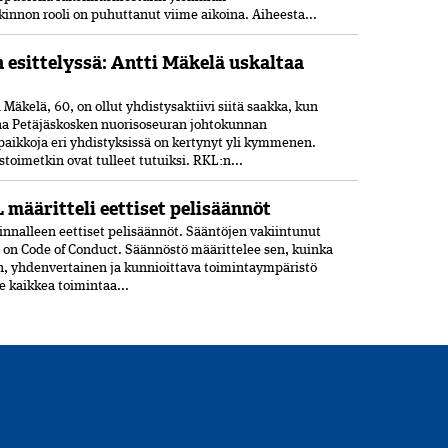
nnon rooli on puhuttanut viime ­aikoina. ­Aiheesta...
n esittelyssä: Antti Mäkelä uskaltaa
Mäkelä, 60, on ollut yhdistysaktiivi siitä saakka, kun
ana Petäjäskosken nuoriso­seuran johtokunnan
paikkoja eri yhdistyksissä on kertynyt yli kymmenen.
oimetkin ovat tulleet tutuiksi. RKL:n...
 määritteli eettiset pelisäännöt
nnalleen eettiset peli­säännöt. Sääntöjen vakiintunut
 on Code of Conduct. Säännöstö määrittelee sen, kuinka
n, yhdenvertainen ja kun­nioittava toimintaympäristö
ee kaikkea toimintaa...