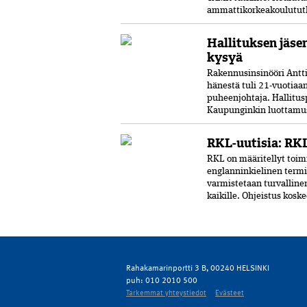
ammattikorkeakoulututki
Hallituksen jäse
kysyä
Rakennusinsinööri Antti 
hänestä tuli 21-vuo­tia
puheenjohtaja. Hallitus
Kaupunginkin luottamust
RKL-uutisia: RKL
RKL on määritellyt toimi
englanninkielinen termi
varmistetaan turvalline
kaikille. Ohjeistus kosk
Rahakamarinportti 3 B, 00240 HELSINKI
puh: 010 2010 500
Tarkemmat yhteystiedot
Evästeet