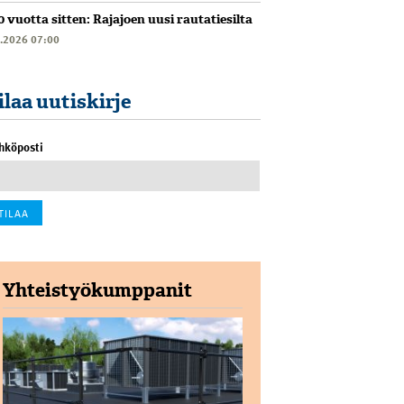
0 vuotta sitten: Rajajoen uusi rautatiesilta
6.2026 07:00
ilaa uutiskirje
hköposti
Yhteistyökumppanit