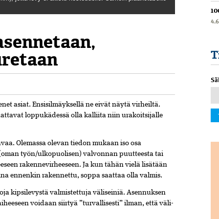
10
4.
asennetaan,
uretaan
T
Sä
net asiat. Ensisilmäyksellä ne eivät näytä virheiltä.
avat loppukädessä olla kalliita niin urakoitsijalle
avaa. Olemassa olevan tiedon mukaan iso osa
(oman työn/ulkopuolisen) valvonnan puutteesta tai
seen rakenne­virheeseen. Ja kun tähän vielä lisätään
ina ennenkin rakennettu, soppa saattaa olla valmis.
ja kipsilevystä valmistettuja väli­seiniä. Asennuksen
iheeseen voidaan siirtyä ”turvallisesti” ilman, että väli­