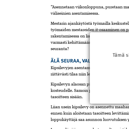
”Asennetaan viikonloppuna, puretaan maan
väliseinien asentamisessa.
Mestarin ajankäytöstä työmailla keskuste
työmaiden mestareiden it-osaaminen on par
rakentamisessa on lisääntynyt räjähdysmä
varmasti kehittämään aiempaa kustannu
seuranta?
Tämä s
ÄLÄ SEURAA, VALVO
Kipsilevyjen asentaminen on periaatteessa
riittävästi tilaa niin levyn ylä- ja alaosaan.
Kipsilevyn alaosan pitää olla irti lattiasta 
kosteudelle. Samoin plaano­tasoite tarvitsee
tasoitteen sisään.
Liian usein kipsilevy on asennettu maahan
ennen kuin aloitetaan tasoitteen levittämi
loppukäyttäjä saa asunnon luovutuksen y