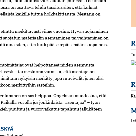
katosta, jotta kittauslevite saadaan jouhevasti osumaan
äosaa on osattava tehdä tasoitus siten, että kulmat
llaista kaikille tuttua holkkakit­tausta. Mestarin on
etrattu merkittävästi viime vuosina. Hyvä suojaaminen
osti suojatun materiaalin asentaminen tai vaihtaminen on
R
ä aina siten, ettei tuuli pääse repäisemään suojia pois.
Tu
antoimittajat ovat helpottaneet niiden asennusta
llisesti – tai mestarina varmista, että asentaja on
mittäin nykyisin merkitty jopa ruuvi­välit, joten olisi
R
kkoon merkittyihin rasteihin.
entaminen on siis helppoa. Ongelman muodostaa, että
Ka
 Paikalla voi olla jos jonkinlaista ”asentajaa” – työn
M
n kieli puuttuu ja vuorovaikutus tapahtuu jälkikäteen
Le
ÄSKYÄ