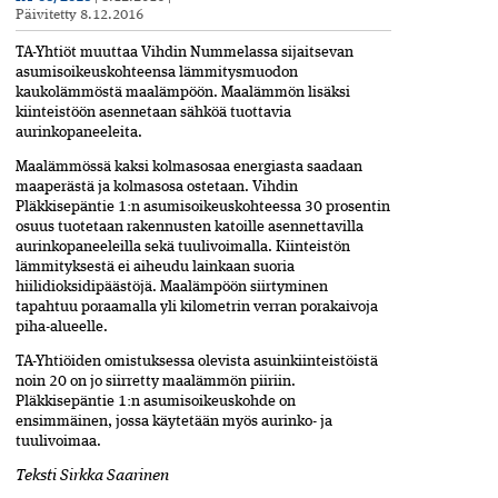
Päivitetty
8.12.2016
TA-Yhtiöt muuttaa Vihdin Nummelassa sijaitsevan
asumisoikeuskohteensa lämmitysmuodon
kaukolämmöstä maalämpöön. Maalämmön lisäksi
kiinteistöön asennetaan sähköä tuottavia
aurinkopaneeleita.
Maalämmössä kaksi kolmasosaa energiasta saadaan
maaperästä ja kolmasosa ostetaan. Vihdin
Pläkkisepäntie 1:n asumisoikeuskohteessa 30 prosentin
osuus tuotetaan rakennusten katoille asennettavilla
aurinkopaneeleilla sekä tuulivoimalla. Kiinteistön
lämmityksestä ei aiheudu lainkaan suoria
hiilidioksidipäästöjä. Maalämpöön siirtyminen
tapahtuu poraamalla yli kilometrin verran porakaivoja
piha-alueelle.
TA-Yhtiöiden omistuksessa olevista asuinkiinteistöistä
noin 20 on jo siirretty maalämmön piiriin.
Pläkkisepäntie 1:n asumisoikeuskohde on
ensimmäinen, jossa käytetään myös aurinko- ja
tuulivoimaa.
Teksti Sirkka Saarinen