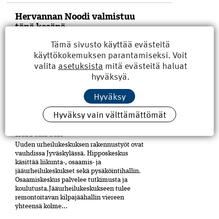
Hervannan Noodi valmistuu
tänä kesänä
Sähkötalon uudisrakennus Noodi on
Tämä sivusto käyttää evästeitä
valmistumassa Tampereen yliopiston
käyttökokemuksen parantamiseksi. Voit
Hervannan kampuksella. SRV on toteuttanut
valita
asetuksista
mitä evästeitä haluat
hankkeen projektinjohtourakkana
hyväksyä.
yhteistyössä rakennuttajan, Suomen
Yliopistokiinteistöt Oy:n (SYK), kanssa.
Yliopisto tulee Noodiin vuokralle.
Hyväksy
Hankekokonaisuuteen on sisältynyt...
Hyväksy vain välttämättömät
Hippoksen jäähallit kahteen
kerrokseen
Uuden urheilukeskuksen rakennustyöt ovat
vauhdissa Jyväskylässä. Hipposkeskus
käsittää liikunta-, osaamis- ja
jääurheilukeskukset sekä pysäköintihallin.
Osaamiskeskus palvelee tutkimusta ja
koulutusta.Jääurheilukeskukseen tulee
remontoitavan kilpajäähallin viereen
yhteensä kolme...