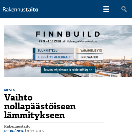
MESTA
Vaihto
nollapäästöiseen
lämmitykseen
Rakennustaito
RT 06/2016
|
8.12.2016
|