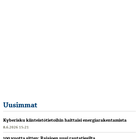
Uusimmat
Kyberisku kiinteistötietoihin haittaisi energiarakentamista
8.6.2026 15:21
100 vuotta sitten: Rajajoen uusi rautatiesilta