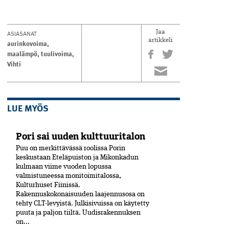
ASIASANAT
Jaa
artikkeli
aurinkovoima
,
maalämpö
,
tuulivoima
,
Vihti
LUE MYÖS
Pori sai uuden kulttuuritalon
Puu on merkittävässä roolissa Porin
keskustaan Eteläpuiston ja Mikonkadun
kulmaan viime vuoden lopussa
valmistuneessa moni­toimitalossa,
Kulturhuset Fiinissä.
Rakennuskokonaisuuden laajennusosa on
tehty CLT-levyistä. Julkisivuissa on käytetty
puuta ja paljon tiiltä. Uudisrakennuksen
on...