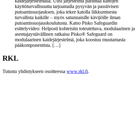
kaidejärjestelmällä. Uusi järjestelmä parantaa kattojen
käyttöturvallisuutta tarjoamalla pysyvän ja passiivisen
putoamissuojauksen, joka tekee katolla liikkumisesta
turvallista kaikille – myös satunnaisille kävijöille ilman
putoamissuojauskoulutusta. Katso Pisko Safeguardin
esittelyvideo: Helposti kohteisiin toteutettava, modulaarinen ja
asentajaystävällinen ratkaisu Pisko® Safeguard on
modulaarinen kaidejärjestelmä, joka koostuu muutamasta
pääkomponentista. […]
RKL
Tutustu yhdistykseen osoitteessa
www.rkl.fi
.