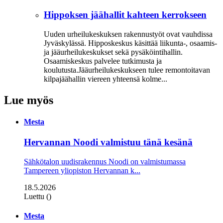
Hippoksen jäähallit kahteen kerrokseen
Uuden urheilukeskuksen rakennustyöt ovat vauhdissa
Jyväskylässä. Hipposkeskus käsittää liikunta-, osaamis-
ja jääurheilukeskukset sekä pysäköintihallin.
Osaamiskeskus palvelee tutkimusta ja
koulutusta.Jääurheilukeskukseen tulee remontoitavan
kilpajäähallin viereen yhteensä kolme...
Lue myös
Mesta
Hervannan Noodi valmistuu tänä kesänä
Sähkötalon uudisrakennus Noodi on valmistumassa
Tampereen yliopiston Hervannan k...
18.5.2026
Luettu ()
Mesta