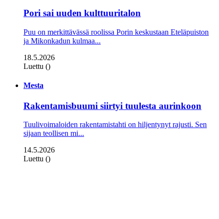
Pori sai uuden kulttuuritalon
Puu on merkittävässä roolissa Porin keskustaan Eteläpuiston
ja Mikonkadun kulmaa...
18.5.2026
Luettu ()
Mesta
Rakentamisbuumi siirtyi tuulesta aurinkoon
Tuulivoimaloiden rakentamistahti on hiljentynyt rajusti. Sen
sijaan teollisen mi...
14.5.2026
Luettu ()