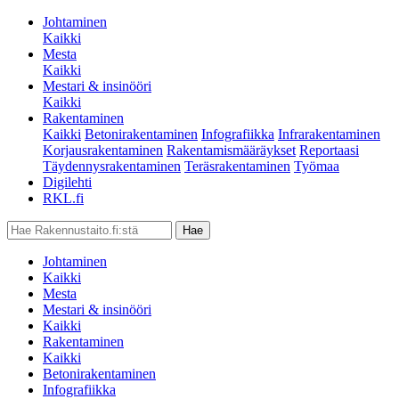
Johtaminen
Kaikki
Mesta
Kaikki
Mestari & insinööri
Kaikki
Rakentaminen
Kaikki
Betonirakentaminen
Infografiikka
Infrarakentaminen
Korjausrakentaminen
Rakentamismääräykset
Reportaasi
Täydennysrakentaminen
Teräsrakentaminen
Työmaa
Digilehti
RKL.fi
Johtaminen
Kaikki
Mesta
Mestari & insinööri
Kaikki
Rakentaminen
Kaikki
Betonirakentaminen
Infografiikka