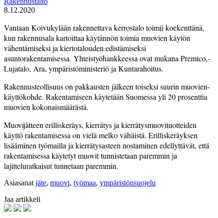
Rakennustaito
8.12.2020
Vantaan Koivukylään rakennettava kerrostalo toimii koekenttänä,
kun rakennusala kartoittaa käytännön toimia muovien käytön
vähentämiseksi ja kiertotalouden edistämiseksi
asuntorakentamisessa. Yhteistyöhankkeessa ovat mukana Premico,­
Lujatalo, Ara, ympäristöministeriö ja Kuntarahoitus.
Rakennusteollisuus on pakkausten­ jälkeen toiseksi suurin muovien­
käyttö­kohde.­ Rakentamiseen käytetään Suomessa­­ yli 20 prosenttia
muovien ­kokonaismäärästä.
Muovijätteen erilliskeräys, kierrätys ja kierrätysmuovituotteiden
käyttö rakentamisessa on vielä melko vähäistä. Erillis­keräyksen
lisääminen työmailla ja kierrätysasteen nostaminen edellyttävät, että
rakentamisessa käytetyt muovit tunnistetaan paremmin ja
lajitteluratkaisut tunnetaan paremmin.
Asiasanat
jäte
,
muovi
,
työmaa
,
ympäristönsuojelu
Jaa artikkeli