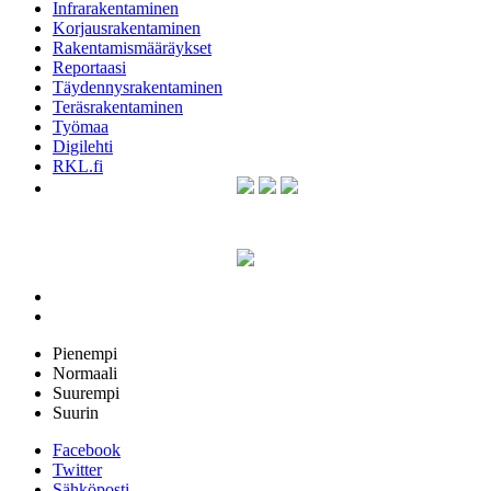
Infrarakentaminen
Korjausrakentaminen
Rakentamismääräykset
Reportaasi
Täydennysrakentaminen
Teräsrakentaminen
Työmaa
Digilehti
RKL.fi
Pienempi
Normaali
Suurempi
Suurin
Facebook
Twitter
Sähköposti