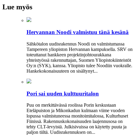
Lue myös
Hervannan Noodi valmistuu tänä kesänä
Sähkötalon uudisrakennus Noodi on valmistumassa
Tampereen yliopiston Hervannan kampuksella. SRV on
toteuttanut hankkeen projektinjohtourakkana
yhteistyössä rakennuttajan, Suomen Yliopistokiinteistöt
Oy:n (SYK), kanssa. Yliopisto tulee Noodiin vuokralle.
Hankekokonaisuuteen on sisältynyt...
Pori sai uuden kulttuuritalon
Puu on merkittävässä roolissa Porin keskustaan
Eteläpuiston ja Mikonkadun kulmaan viime vuoden
lopussa valmistuneessa moni­toimitalossa, Kulturhuset
Fiinissä. Rakennuskokonaisuuden laajennusosa on
tehty CLT-levyistä. Julkisivuissa on käytetty puuta ja
paljon tiiltä. Uudisrakennuksen on...