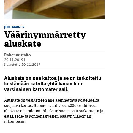
JOHTAMINEN
Väärinymmärretty
aluskate
Rakennustaito
20.11.2019
|
Päivitetty
20.11.2019
Aluskate on osa kattoa ja se on tarkoitettu
kestämään katolla yhtä kauan kuin
varsinainen kattomateriaali.
Aluskate on vesikatteen alle asennettava kosteudelta
suojaava kerros. Suomen vaativissa sääolosuhteissa
aluskate on ehdoton. Aluskate suojaa kattorakenteita ja
estää sade- ja kondenssivesien pääsyn yläpohjan
rakenteisiin.