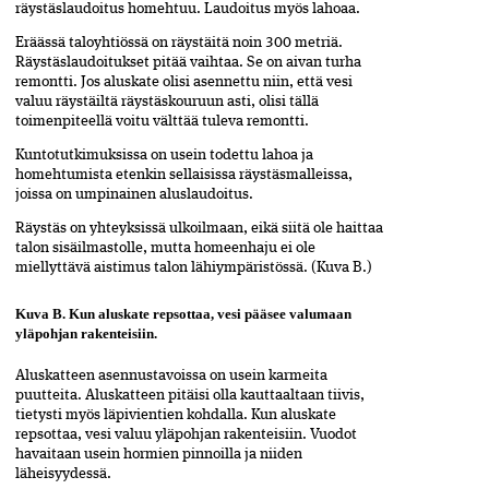
räystäslaudoitus homehtuu. Laudoitus myös lahoaa.
Eräässä taloyhtiössä on räystäitä noin 300 metriä.
Räystäslaudoitukset pitää vaihtaa. Se on aivan turha
remontti. Jos aluskate olisi asennettu niin, että vesi
valuu räystäiltä räystäskouruun asti, olisi tällä
toimenpiteellä voitu välttää tuleva remontti.
Kuntotutkimuksissa on usein todettu lahoa ja
homehtumista etenkin sellaisissa räystäsmalleissa,
joissa on umpinainen aluslaudoitus.
Räystäs on yhteyksissä ulkoilmaan, eikä siitä ole haittaa
talon sisäilmastolle, mutta homeenhaju ei ole
miellyttävä aistimus talon lähiympäristössä. (Kuva B.)
Kuva B. Kun aluskate repsottaa, vesi pääsee valumaan
yläpohjan rakenteisiin.
Aluskatteen asennustavoissa on usein karmeita
puutteita. Aluskatteen pitäisi olla kauttaaltaan tiivis,
tietysti myös läpivientien kohdalla. Kun aluskate
repsottaa, vesi valuu yläpohjan rakenteisiin. Vuodot
havaitaan usein hormien pinnoilla ja niiden
läheisyydessä.