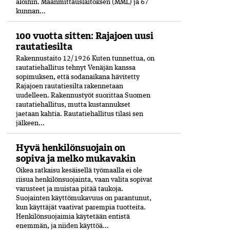
aloihin. Maanmittauslaitoksen (MML) ja 67
kunnan...
100 vuotta sitten: Rajajoen uusi
rautatiesilta
Rakennustaito 12/1926 Kuten tunnettua, on
rautatiehallitus tehnyt Venäjän kanssa
sopimuksen, että sodanaikana hävitetty
Rajajoen rautatiesilta rakennetaan
uudelleen. Rakennustyöt suorittaa Suomen
rautatiehallitus, mutta kustannukset
jaetaan kahtia. Rautatiehallitus tilasi sen
jälkeen...
Hyvä henkilönsuojain on
sopiva ja melko mukavakin
Oikea ratkaisu kesäisellä työmaalla ei ole
riisua henkilönsuojainta, vaan valita sopivat
varusteet ja muistaa pitää taukoja.
Suojainten käyttömukavuus on parantunut,
kun käyttäjät vaativat parempia tuotteita.
Henkilönsuojaimia käytetään entistä
enemmän, ja niiden käyttöä...