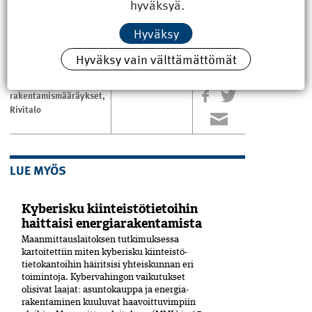
hyväksyä.
Teksti Hometohtori
Hyväksy
Hyväksy vain välttämättömät
johtaminen
,
ASIASANAT
Jaa
artikkeli
pientalo
,
rakentamismääräykset
,
Rivitalo
LUE MYÖS
Kyberisku kiinteistötietoihin
haittaisi energiarakentamista
Maanmittauslaitoksen tutkimuksessa
kartoitettiin miten kyberisku kiinteistö­
tietokantoihin häiritsisi yhteiskunnan eri
toimintoja. Kyber­vahingon vaikutukset
olisivat laajat: asuntokauppa ja energia­
rakentaminen kuuluvat haavoittuvimpiin