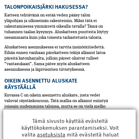
TALONPOIKAISJÄRKI HAKUSESSA?
Katteen tehtävänä on estää veden pääsy talon
yläpohjan ja ulkoseinän rakenteisiin. Miksi tätä ei
rakentamisessa ymmärretä oikealla tavalla? Tämä on
tuhannen taalan kysymys. Aluskatteen puutteita löytyy
useammasta kuin joka toisesta tarkastetusta talosta.
Aluskatteen asennuksessa ei tarvita insinööritiedettä.
Eihän ennen vanhaan pärekatteen tekijä alkanut latoa
päreitä katonharjalta, jolloin päreet olisivat tulleet
”vastasukaan”. Sama pätee myös aluskatteen
asennuksessa ja läpivientien tiivistyksessä.
OIKEIN ASENNETTU ALUSKATE
RÄYSTÄÄLLÄ
Kuvassa C on oikein asennettu aluskate, josta vedet
valuvat räystäskouruun. Tätä mallia on alkanut esiintyä
joissain uudemmissa taloissa, mutta se on vielä melko
harvinainen asennustapa.
Tämä sivusto käyttää evästeitä
Kuva C. Oikein asennettu aluskate. Vedet valuvat
käyttökokemuksen parantamiseksi. Voit
räystäskouruun asti. RT 85-10847, kesäkuu 2005.
valita
asetuksista
mitä evästeitä haluat