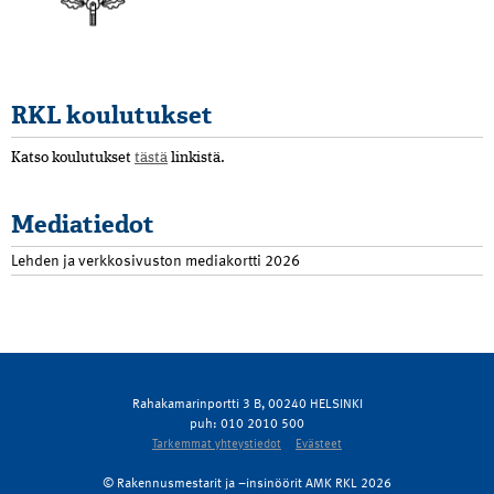
RKL koulutukset
Katso koulutukset
tästä
linkistä.
Mediatiedot
Lehden ja verkkosivuston mediakortti 2026
Rahakamarinportti 3 B, 00240 HELSINKI
puh: 010 2010 500
Tarkemmat yhteystiedot
Evästeet
© Rakennusmestarit ja –insinöörit AMK RKL 2026