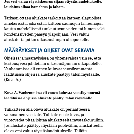
Jos vesi valuu räystäskourun sijaan räystäslaudoitukselle,
laudoitus alkaa homehtua ja lahota.
Tarkasti ottaen aluskate tarkoittaa katteen alapuolista
ainekerrosta, joka estää katteen saumojen tai reunojen
kautta mahdollisesti tunkeutuvan veden tai lumen sekä
kondenssiveden pääsyn yläpohjaan. Vesi valuu
aluskatetta pitkin ulkoseinälinjan ulkopuolelle.
MÄÄRÄYKSET JA OHJEET OVAT SEKAVIA
Ohjeissa ja määräyksissä on yhteneväistä vain se, että
kosteus/vesi johdetaan ulkoseinäpinnan ulkopuolelle.
Vanhemmissa eli ennen kuluvaa vuosikymmentä
laadituissa ohjeissa aluskate päättyy talon räystäälle.
(Kuva A.)
Kuva A. Vanhemmissa eli ennen kuluvaa vuosikymmentä
laadituissa ohjeissa aluskate päättyi talon räystäälle.
Tiilikatteen alla oleva aluskate on periaatteessa
varsinainen vesikate. Tiilikate ei ole tiivis, ja
vuotovedet pitää johtaa aluskatteelta räystäskouruihin.
Jos aluskate päättyy räystään puoliväliin, aluskatteella
oleva vesi valuu räystäslaudoitukselle. Tällöin