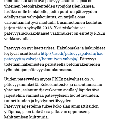
moduuleista koostuva pätevyyskoulutus, joka on
yhteinen betonirakenteiden työnjohtajien kanssa.
Lisäksi niille henkilöille, joilta puuttuu pätevyyden
edellyttämä valvojakoulutus, on tarjolla oma
valvontaan liittyvä moduuli. Uusimuotoinen koulutus
järjestetään syksyllä 2018. Yksityiskohtaiset
pätevyysluokkakohtaiset vaatimukset on esitetty FISEn
verkkosivuilla.
Pätevyys on nyt haettavissa. Hakulomake ja hakuohjeet
löytyvät osoitteesta
http://fise.fi/patevyyspalvelu/hae-
patevyytta/valvojat/betonityon-valvoja/
. Pätevyys
todetaan hakemusten perusteella betonirakenteiden
työnjohtajan pätevyyslautakunnassa.
Uuden pätevyyden myötä FISEn palvelussa on 78
pätevyysnimikettä. Koko kiinteistö- ja rakentamisalan
yhteinen, asiantuntijaverkoston avulla ylläpidettävä
järjestelmä varmistaa pätevyyksien luotettavuuden,
tunnettuuden ja hyödynnettävyyden.
Pätevyysjärjestelmä tukee koko alan ammattitaidon
ylläpitoa, ja on tärkeä osa jatkuvan oppimisen ja
kehittämisen kulttuuria.