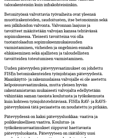
talorakenteisiin kuin infrakohteisiinkin.
Betonityössä valvottavia työvaiheita ovat yleensä
muottirakenteiden, raudoitusten, itse betonoinnin sekä
sen jälkihoidon valvonta. Valvonnan laajuus ja
tavoitteet määritetään valvojan kanssa tehtävässä
sopimuksessa. Yleisesti tavoitteina voi olla
tuotantolaadun sopimuksenmukaisuuden
varmistaminen, virheiden ja ongelmien ennalta
ehkäiseminen sekä ajallisten ja taloudellisten
tavoitteiden toteutumisen varmistaminen.
Uuden pätevyyden pätevyysvaatimukset on johdettu
FISEn betonirakenteiden työnjohtajan pätevyydestä.
Maankäyttö- ja rakennuslaissa valvojalle ei ole asetettu
kelpoisuusvaatimuksia, mutta yleisen hyvän
rakentamistavan mukaisesti valvojalta edellytetään
vähintään saman tasoista koulutusta ja työkokemusta
kuin kohteen työnjohtotehtävissä. FISEn RAV- ja RAVS-
pätevyyksissä tätä periaatetta on noudatettu jo pitkään.
Pätevyydessä on kaksi pätevyysluokkaa: vaativa ja
poikkeuksellisen vaativa. Koulutus- ja
työkokemusvaatimukset riippuvat haettavasta
pätevyysluokasta. Pätevyyteen on räätälöity uusi