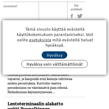
ASIASANAT
Jaa
artikkeli
Tämä sivusto käyttää evästeitä
käyttökokemuksen parantamiseksi. Voit
valita
asetuksista
mitä evästeitä haluat
LUE MYÖS
hyväksyä.
Hyväksy
Tuomiokirkko ja naapuritalot
peruskorjataan Turussa
Hyväksy vain välttämättömät
Turun tuomiokirkon juuri alkanut laaja
remontti kestää yli kaksi vuotta. Torin
toisella puolella historialliset rakennukset
vajoavat, ja kaupunki etsii keinoja vahvistaa
niiden perustuksia. Korttelin vaativa
peruskorjaus on väistämättä pian edessä.
Helmikuussa käynnistyneessä...
Lentoterminaalin alakatto