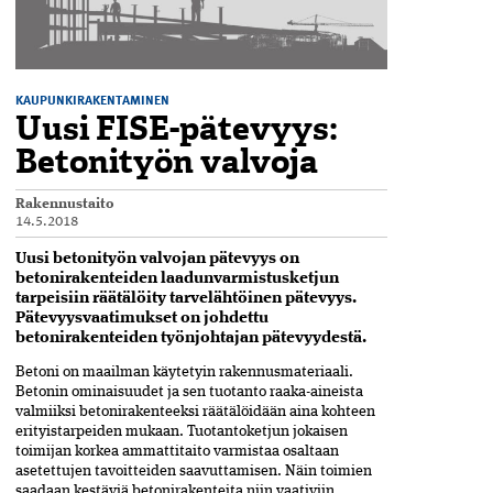
KAUPUNKIRAKENTAMINEN
Uusi FISE-pätevyys:
Betonityön valvoja
Rakennustaito
14.5.2018
Uusi betonityön valvojan pätevyys on
betonirakenteiden laadunvarmistusketjun
tarpeisiin räätälöity tarvelähtöinen pätevyys.
Pätevyysvaatimukset on johdettu
betonirakenteiden työnjohtajan pätevyydestä.
Betoni on maailman käytetyin rakennusmateriaali.
Betonin ominaisuudet ja sen tuotanto raaka-aineista
valmiiksi betonirakenteeksi räätälöidään aina kohteen
erityistarpeiden mukaan. Tuotantoketjun jokaisen
toimijan korkea ammattitaito varmistaa osaltaan
asetettujen tavoitteiden saavuttamisen. Näin toimien
saadaan kestäviä betonirakenteita niin vaativiin