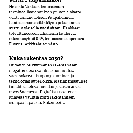
voitti Puupalkinnon
Helsinki-Vantaan lentoaseman
terminaalilaajennuksen puinen alakatto
voitti tämänvuotisen Puupalkinnon.
Lentoaseman sisäänkäynti ja laajennus
avattiin yleisölle vuosi sitten. Hankkeen
toteuttaneeseen allianssiin kuuluivat
rakennusyhtiö SRV, lentoasemaa operoiva
Finavia, Arkkitehtitoimisto...
Kuka rakentaa 2030?
Uuden vuosikymmenen rakentamisen
megatrendejä ovat ilmastonmuutos,
väestönkasvu, kaupungistuminen ja
teknologian superloikka. Maailmanlaajuiset
trendit sanelevat meidän jokaisen arkea
myös Suomessa. Digitalisaatio etenee
kiihkeää vauhtia kohti rakentamisen
isompaa lupausta. Rakenteet...