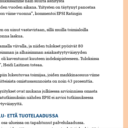
muksissamme näin suurta kehitystä
den vuoden aikana. Yritysten on täytynyt panostaa
jon viime vuonna”, kommentoi EPSI Ratingin
n uinut vastavirtaan, sillä muilla toimialoilla
uonna laskua.
malla viivalla, ja niiden tulokset pyörivät 80
keimman ja alhaisimman asiakastyytyväisyyden
 oli kaventunut kuuteen indeksipisteeseen. Tuloksissa
”, Heidi Laitinen toteaa.
mpiin lukeutuvaa toimijaa, joiden markkinaosuus viime
tteisista omistusasunnoista on noin 43 prosenttia.
 yritykset ovat mukana julkisessa arvioinnissa omasta
atutkimuksiin nähden EPSI ei arvioi tutkimuksessa
tyväisyyttä.
LU- ETTÄ TUOTELAADUSSA
osa-alueissa on tapahtunut palvelulaadussa.