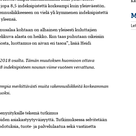
Ka
opa 8,5 indeksipistettä korkeampi kuin yleisväestön.
nnusliikkeeseen on vielä yli kymmenen indeksipistettä
M
 yleensä.
Le
nusalaa kohtaan on alhainen yleisesti kuluttajien
ielikuva alasta on heikko. Kun taas puhutaan oikeisiin
sta, luottamus on aivan eri tasoa”, lisää Heidi
n 2018 osalta. Tämän muutoksen huomioon ottava
3,8 indeksipisteen nousun viime vuoteen verrattuna.
empia merkittävästi muita rakennusliikkeitä korkeamman
uoksi.
enyrityksille tekemä tutkimus
öiden asiakastyytyväisyyttä. Tutkimuksessa selvitetään
dotuksia, tuote- ja palvelulaatua sekä vastinetta