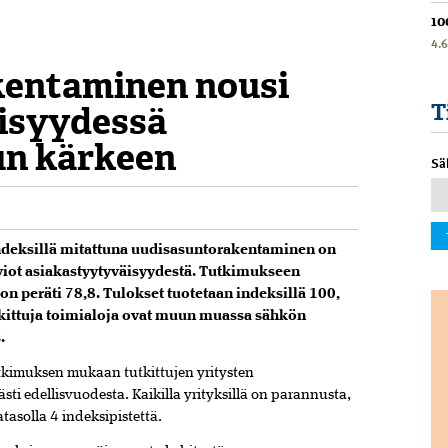
10
4.
entaminen nousi
isyydessä
T
un kärkeen
Sä
ndeksillä mitattuna uudisasuntorakentaminen on
rviot asiakastyytyväisyydestä. Tutkimukseen
 on peräti 78,8. Tulokset tuotetaan indeksillä 100,
tutkittuja toimialoja ovat muun muassa sähkön
.
kimuksen mukaan tutkittujen yritysten
ti edellisvuodesta. Kaikilla yrityksillä on parannusta,
tasolla 4 indeksipistettä.