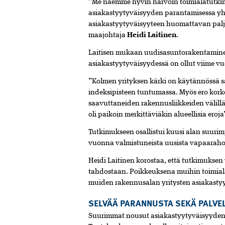
”Me näemme hyvin harvoin toimialatutki
asiakastyytyväisyyden parantamisessa yh
asiakastyytyväisyyteen huomattavan pal
maajohtaja
Heidi Laitinen
.
Laitisen mukaan uudisasuntorakentaminen o
asiakastyytyväisyydessä on ollut viime v
”Kolmen yrityksen kärki on käytännössä sa
indeksipisteen tuntumassa. Myös ero kor
saavuttaneiden rakennusliikkeiden välillä
oli paikoin merkittäviäkin alueellisia eroja
Tutkimukseen osallistui kuusi alan suuri
vuonna valmistuneista uusista vapaarahoi
Heidi Laitinen korostaa, että tutkimuksen
tahdostaan. Poikkeuksena muihin toimial
muiden rakennusalan yritysten asiakastyy
SELVÄÄ PARANNUSTA SEKÄ PALVE
Suurimmat nousut asiakastyytyväisyyden 