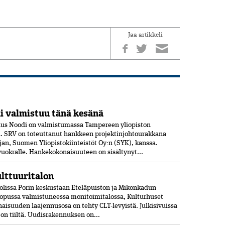
Jaa artikkeli
 valmistuu tänä kesänä
us Noodi on valmistumassa Tampereen yliopiston
 SRV on toteuttanut hankkeen projektinjohtourakkana
jan, Suomen Yliopistokiinteistöt Oy:n (SYK), kanssa.
 vuokralle. Hankekokonaisuuteen on sisältynyt...
ulttuuritalon
olissa Porin keskustaan Eteläpuiston ja Mikonkadun
opussa valmistuneessa moni­toimitalossa, Kulturhuset
aisuuden laajennusosa on tehty CLT-levyistä. Julkisivuissa
jon tiiltä. Uudisrakennuksen on...