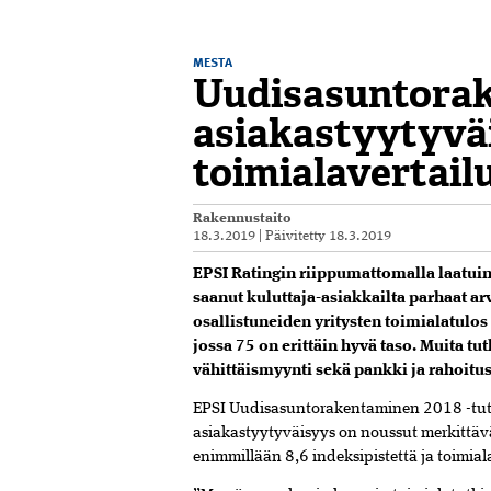
MESTA
Uudisasuntorak
asiakastyytyvä
toimialavertail
Rakennustaito
18.3.2019
|
Päivitetty
18.3.2019
EPSI Ratingin riippumattomalla laatui
saanut kuluttaja-asiakkailta parhaat a
osallistuneiden yritysten toimialatulos
jossa 75 on erittäin hyvä taso. Muita 
vähittäismyynti sekä pankki ja rahoitus
EPSI Uudisasuntorakentaminen 2018 -tut
asiakastyytyväisyys on noussut merkittäväs
enimmillään 8,6 indeksipistettä ja toimiala