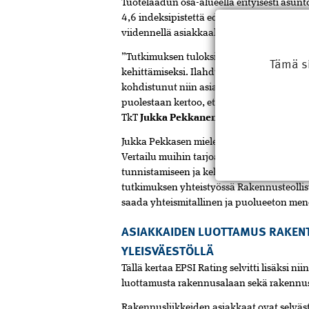
Tuotelaadun osa-alueella erityisesti asun
4,6 indeksipistettä edellisvuodesta. Samoi
viidennellä asiakkaalla oli ollut aihetta v
”Tutkimuksen tuloksissa näkyy rakennusli
Tämä s
kehittämiseksi. Ilahduttavaa on, että la
kohdistunut niin asiakaskohtaamiseen k
puolestaan kertoo, että laatu on noussut yri
TkT
Jukka Pekkanen
Rakennusteollisuus 
Jukka Pekkasen mielestä EPSIn arviointi on
Vertailu muihin tarjoaa yritykselle työk
tunnistamiseen ja kehittämiseen. EPSI R
tutkimuksen yhteistyössä Rakennusteollisu
saada yhteismitallinen ja puolueeton me
ASIAKKAIDEN LUOTTAMUS RAKENT
YLEISVÄESTÖLLÄ
Tällä kertaa EPSI Rating selvitti lisäksi 
luottamusta rakennusalaan sekä rakennus
Rakennusliikkeiden asiakkaat ovat selväs