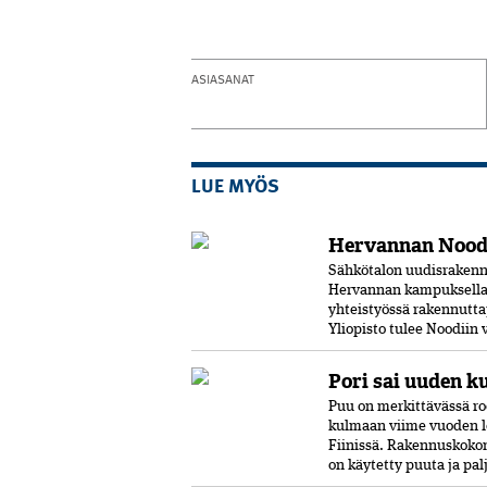
ASIASANAT
LUE MYÖS
Hervannan Noodi
Sähkötalon uudisrakenn
Hervannan kampuksella.
yhteistyössä rakennutta
Yliopisto tulee Noodiin
Pori sai uuden k
Puu on merkittävässä ro
kulmaan viime vuoden l
Fiinissä. Rakennuskokon
on käytetty puuta ja pal