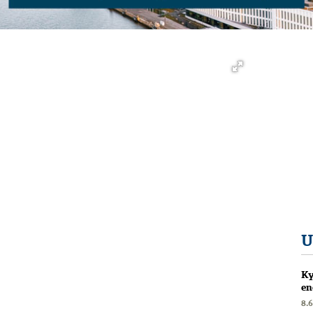
U
Ky
en
8.