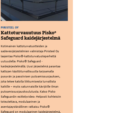
PIRISTEEL OY
Kattoturvauutuus Pisko®
Safeguard kaidejärjestelmä
Kotimainen kattoturvatuotteiden ja
sadevesijärjestelmien valmistaja Piristeel Oy
laajentaa Pisko®-kattoturvatuoteperhettä
uutuudella: Pisko® Safeguard -
kaidejärjestelmällä. Uusi järjestelmä parantaa
kattojen käyttöturvallisuutta tarjoamalla
pysyvän ja passiivisen putoamissuojauksen,
joka tekee katolla liikkumisesta turvallista
kaikille – myös satunnaisille kävijöille ilman
putoamissuojauskoulutusta. Katso Pisko
Safeguardin esittelyvideo: Helposti kohteisiin
toteutettava, modulaarinen ja
asentajaystävällinen ratkaisu Pisko®
Safeguard on modulaarinen kaidejärjestelmä,