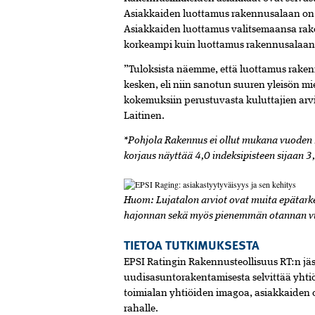
Asiakkaiden luottamus rakennusalaan on j
Asiakkaiden luottamus valitsemaansa rake
korkeampi kuin luottamus rakennusalaan
”Tuloksista näemme, että luottamus raken
kesken, eli niin sanotun suuren yleisön m
kokemuksiin perustuvasta kuluttajien arvio
Laitinen.
*Pohjola Rakennus ei ollut mukana vuode
korjaus näyttää 4,0 indeksipisteen sijaan 
Huom: Lujatalon arviot ovat muita epätark
hajonnan sekä myös pienemmän otannan v
TIETOA TUTKIMUKSESTA
EPSI Ratingin Rakennusteollisuus RT:n jäs
uudisasuntorakentamisesta selvittää yhti
toimialan yhtiöiden imagoa, asiakkaiden o
rahalle.