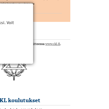
joka koostuu muutamasta
pääkomponentista. […]
i. Voit
KL
tustu yhdistykseen osoitteessa
www.rkl.fi
.
KL koulutukset