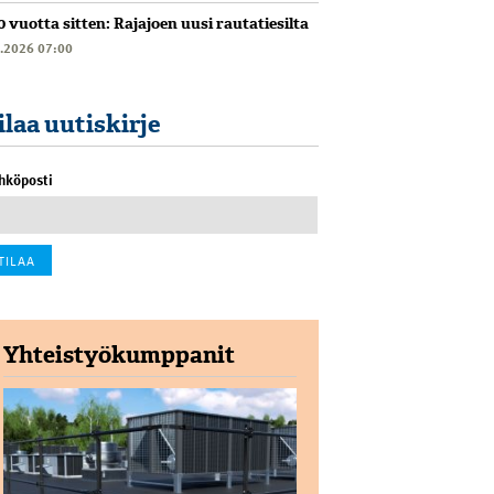
0 vuotta sitten: Rajajoen uusi rautatiesilta
6.2026 07:00
ilaa uutiskirje
hköposti
Yhteistyökumppanit