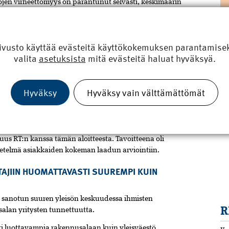
tojen virheettömyys on parantunut selvästi, keskimäärin
n valitusten määrä oli vähentynyt. Tällä kertaa joka
alittaa, edellisvuonna noin joka kolmannella.
ikkeiden viime vuosien pitkäjänteinen työ laadun
ivusto käyttää evästeitä käyttökokemuksen parantamiseks
adun moniulotteisuus ymmärretään ja kehittäminen on
valita
asetuksista
mitä evästeitä haluat hyväksyä.
uin tuotelaatuunkin. Hajonnan pieneneminen
R
tyksillä keskeiseksi kilpailutekijäksi”, toteaa johtaja,
RT:stä.
Hyväksy
Hyväksy vain välttämättömät
Tu
 toiminut yrityksille hyvänä kirittäjänä laatutyössä.
alun omien vahvuuksiensa ja heikkouksiensa
ating kehitti vuonna 2017 Uudisasuntorakentaminen-
us RT:n kanssa tämän aloitteesta. Tavoitteena oli
netelmä asiakkaiden kokeman laadun arviointiin.
AJIIN HUOMATTAVASTI SUUREMPI KUIN
niin sanotun suuren yleisön keskuudessa ihmisten
R
alan yritysten tunnettuutta.
ti luottavampia rakennusalaan kuin yleisväestö.