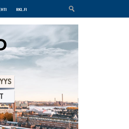
EHTI
RKL.FI