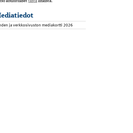
tso koulutukset
tästä
linkistä.
ediatiedot
hden ja verkkosivuston mediakortti 2026