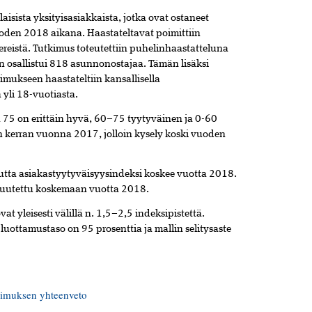
ista yksityisasiakkaista, jotka ovat ostaneet
oden 2018 aikana. Haastateltavat poimittiin
ereistä. Tutkimus toteutettiin puhelinhaastatteluna
n osallistui 818 asunnonostajaa. Tämän lisäksi
imukseen haastateltiin kansallisella
yli 18-vuotiasta.
sa 75 on erittäin hyvä, 60–75 tyytyväinen ja 0-60
 kerran vuonna 2017, jolloin kysely koski vuoden
utta asiakastyytyväisyysindeksi koskee vuotta 2018.
muutettu koskemaan vuotta 2018.
t yleisesti välillä n. 1,5–2,5 indeksipistettä.
 luottamustaso on 95 prosenttia ja mallin selitysaste
kimuksen yhteenveto