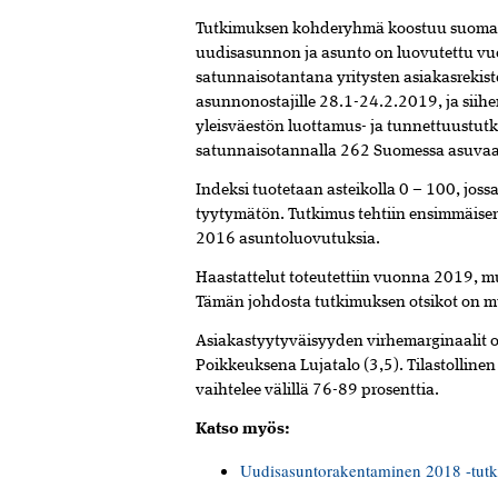
Tutkimuksen kohderyhmä koostuu suomalais
uudisasunnon ja asunto on luovutettu vu
satunnaisotantana yritysten asiakasrekist
asunnonostajille 28.1-24.2.2019, ja siihe
yleisväestön luottamus- ja tunnettuustutk
satunnaisotannalla 262 Suomessa asuvaa 
Indeksi tuotetaan asteikolla 0 – 100, jos
tyytymätön. Tutkimus tehtiin ensimmäisen
2016 asuntoluovutuksia.
Haastattelut toteutettiin vuonna 2019, m
Tämän johdosta tutkimuksen otsikot on 
Asiakastyytyväisyyden virhemarginaalit ova
Poikkeuksena Lujatalo (3,5). Tilastollinen
vaihtelee välillä 76-89 prosenttia.
Katso myös:
Uudisasuntorakentaminen 2018 -tut