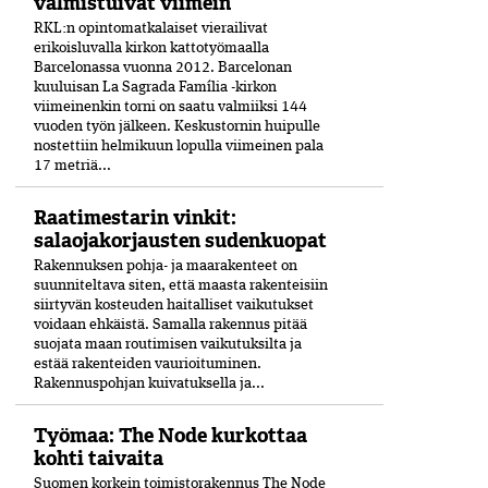
valmistuivat viimein
RKL:n opintomatkalaiset vierailivat
erikoisluvalla kirkon kattotyömaalla
Barcelonassa vuonna 2012. Barcelonan
kuuluisan La Sagrada Família -kirkon
viimeinenkin torni on saatu valmiiksi­ 144
vuoden työn jälkeen. Keskustornin huipulle
nostettiin helmikuun lopulla viimeinen pala
17 metriä...
Raatimestarin vinkit:
salaojakorjausten sudenkuopat
Rakennuksen pohja- ja maarakenteet on
suunniteltava siten, että maasta rakenteisiin
siirtyvän kosteuden haitalliset vaikutukset
voidaan ehkäistä. Samalla rakennus pitää
suojata maan routimisen vaikutuksilta ja
estää rakenteiden vaurioituminen.
Rakennuspohjan kuivatuksella ja...
Työmaa: The Node kurkottaa
kohti taivaita
Suomen korkein toimistorakennus The Node