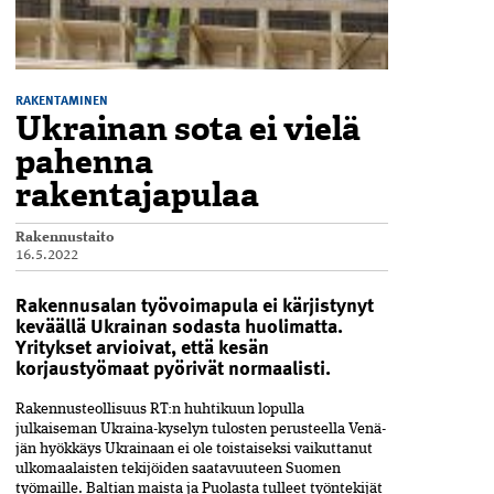
RAKENTAMINEN
Ukrainan sota ei vielä
pahenna
rakentajapulaa
Rakennustaito
16.5.2022
Rakennusalan työvoimapula ei kärjistynyt
keväällä Ukrainan sodasta huolimatta.
Yritykset arvioivat, että kesän
korjaustyömaat pyörivät normaalisti.
Rakennusteollisuus RT:n huhtikuun lopulla
julkaiseman Ukraina-kyselyn tulosten perusteella Venä­
jän hyökkäys Ukrainaan ei ole toistaiseksi vaikuttanut
ulkomaalaisten tekijöiden saatavuuteen Suomen
työmaille. Baltian maista ja Puolasta tulleet työntekijät