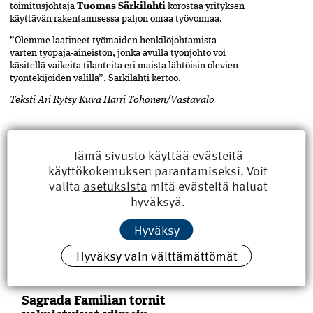
toimitusjohtaja
Tuomas Särkilahti
korostaa yrityksen
käyttävän rakentamisessa paljon omaa työvoimaa.
”Olemme laatineet työmaiden henkilöjohtamista
varten työpaja-aineiston, jonka­ avulla työnjohto voi
käsitellä vaikeita tilanteita eri maista lähtöisin olevien
työntekijöiden välillä”, Särkilahti kertoo.
Teksti Ari Rytsy Kuva Harri Töhönen/Vastavalo
Tämä sivusto käyttää evästeitä
johtaminen
,
ASIASANAT
Jaa
käyttökokemuksen parantamiseksi. Voit
artikkeli
Työelämä
,
työmaa
,
valita
asetuksista
mitä evästeitä haluat
työvoima
,
Ukraina
hyväksyä.
Hyväksy
Hyväksy vain välttämättömät
LUE MYÖS
Sagrada Familian tornit