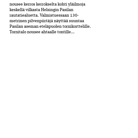
nousee kerros kerrokselta kohti yläilmoja
keskellä vilkasta Helsingin Pasilan
rautatiealuetta. Valmistuessaan 130-
metrinen pilvenpiirtäjä näyttää suuntaa
Pasilan aseman eteläpuolen tornikorttelille.
Tornitalo nousee ahtaalle tontille...