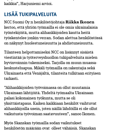
kaikkia”, Harjuniemi arvioi.
LISÄÄ TUKIPALVELUITA
NCC Suomi Oy:n henkilöstöjohtaja
Riikka Ikonen
kertoo, että yhtiön työmailla ei ole omia ukrainalaisia
työntekijöitä, mutta alihankkijoiden kautta heitä
työskentelee jonkin verran. Sodan alettua henkilöstössä
on näkynyt huolestuneisuutta ja ahdistuneisuutta.
Tilanteen helpottamiseksi NCC on lisän­nyt sisäistä
viestintää ja työterveyshuollon tukipalveluita mielen
hyvinvoinnin tukemiseksi. Tarjolla on muun muassa­
keskusteluapua. Mikäli työmailla on rakentajia sekä
Ukrainasta että ­Venäjältä, tilanteita tulkitaan erityisen
tarkasti.
”Alihankkijoiden työvoimassa on ollut muutamia
Ukrainaan lähtijöitä. Yhdeltä työmaalta Ukrainaan
palasi kokonainen työkunta, mutta se oli
yksittäistapaus. Kaiken kaikkiaan henkilöt vaihtuvat
alihankkijoilla usein, joten näillä lähdöillä ei ole ollut
vaikutusta työvoiman saatavuuteen”, sanoo Ikonen.
Myös Skanskan työmailla sodan vaikutuk­set
henkilöstön määrään ovat olleet vähäisiä. Skanskan