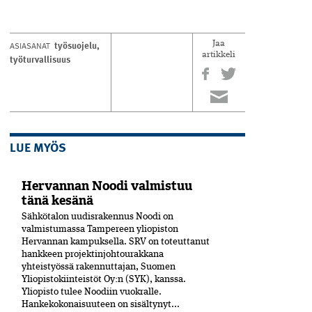
työsuojelu
,
ASIASANAT
Jaa
artikkeli
työturvallisuus
LUE MYÖS
Hervannan Noodi valmistuu
tänä kesänä
Sähkötalon uudisrakennus Noodi on
valmistumassa Tampereen yliopiston
Hervannan kampuksella. SRV on toteuttanut
hankkeen projektinjohtourakkana
yhteistyössä rakennuttajan, Suomen
Yliopistokiinteistöt Oy:n (SYK), kanssa.
Yliopisto tulee Noodiin vuokralle.
Hankekokonaisuuteen on sisältynyt...