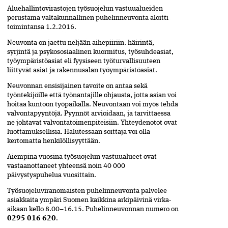
Aluehallintovirastojen työsuojelun vastuualueiden
perustama valtakunnallinen puhelinneuvonta aloitti
toimintansa 1.2.2016.
Neuvonta on jaettu neljään aihepiiriin: häirintä,
syrjintä ja psykososiaalinen kuormitus, työsuhdeasiat,
työympäristöasiat eli fyysiseen työturvallisuuteen
liittyvät asiat ja rakennusalan työympäristöasiat.
Neuvonnan ensisijainen tavoite on antaa sekä
työntekijöille että työnantajille ohjausta, jotta asian voi
hoitaa kuntoon työpaikalla. Neuvontaan voi myös tehdä
valvontapyyntöjä. Pyynnöt arvioidaan, ja tarvittaessa
ne johtavat valvontatoimenpiteisiin. Yhteydenotot ovat
luottamuksellisia. Halutessaan soittaja voi olla
kertomatta henkilöllisyyttään.
Aiempina vuosina työsuojelun vastuualueet ovat
vastaanottaneet yhteensä noin 40 000
päivystyspuhelua vuosittain.
Työsuojeluviranomaisten puhelinneuvonta palvelee
asiakkaita ympäri Suomen kaikkina arkipäivinä virka-
aikaan kello 8.00–16.15. Puhelinneuvonnan numero on
0295 016 620
.