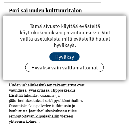
Pori sai uuden kulttuuritalon
Puu on merkittävässä roolissa Porin
keskustaan Eteläpuiston ja Mikonkadun
Tämä sivusto käyttää evästeitä
kulmaan viime vuoden lopussa
käyttökokemuksen parantamiseksi. Voit
valmistuneessa moni­toimitalossa,
valita
asetuksista
mitä evästeitä haluat
Kulturhuset Fiinissä.
hyväksyä.
Rakennuskokonaisuuden laajennusosa on
tehty CLT-levyistä. Julkisivuissa on käytetty
puuta ja paljon tiiltä. Uudisrakennuksen
Hyväksy
on...
Hyväksy vain välttämättömät
Hippoksen jäähallit kahteen
kerrokseen
Uuden urheilukeskuksen rakennustyöt ovat
vauhdissa Jyväskylässä. Hipposkeskus
käsittää liikunta-, osaamis- ja
jääurheilukeskukset sekä pysäköintihallin.
Osaamiskeskus palvelee tutkimusta ja
koulutusta.Jääurheilukeskukseen tulee
remontoitavan kilpajäähallin viereen
yhteensä kolme...