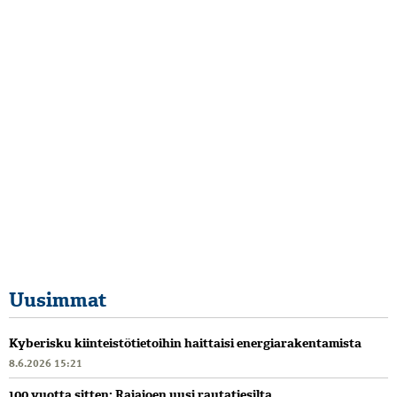
Uusimmat
Kyberisku kiinteistötietoihin haittaisi energiarakentamista
8.6.2026 15:21
100 vuotta sitten: Rajajoen uusi rautatiesilta