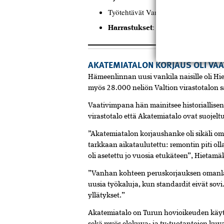
Työtehtävät Varsinais-Suomessa, Sa
: Koirien kanssa ulkoil
Harrastukset
AKATEMIATALON KORJAUS OLI VAA
Hämeenlinnan uusi vankila naisille oli Hi
myös 28.000 neliön Valtion virastotalon 
Vaativimpana hän mainitsee historiallise
virastotalo että­ Akatemiatalo ovat suojeltu
”Akatemiatalon korjaushanke oli sikäli om
tarkkaan aikataulutettu: remontin piti o
oli asetettu jo vuosia etukäteen”, Hietamä
”Vanhan kohteen peruskorjauksen omanlai
uusia työkaluja, kun standardit eivät sov
yllätykset.”
Akatemiatalo on Turun hovioikeuden käytöss