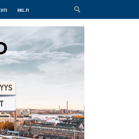
EHTI
RKL.FI