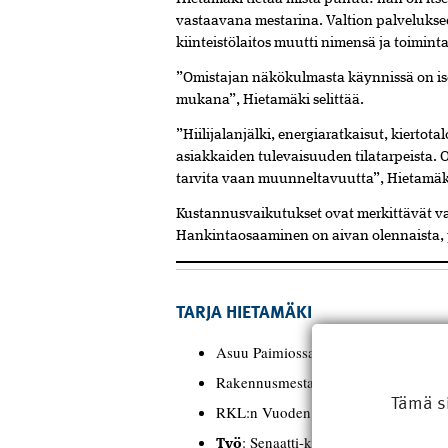
vastaavana mestarina. Valtion palveluksee
kiinteistölaitos muutti nimensä ja toimint
”Omistajan näkökulmasta käynnissä on is
mukana”, Hietamäki selittää.
”Hiilijalanjälki, energiaratkaisut, kierto
asiakkaiden tulevaisuuden tilatarpeista. O
tarvita vaan muunneltavuutta”, Hietamäki
Kustannusvaikutukset ovat merkittävät v
Hankintaosaaminen on aivan olennaista, j
TARJA HIETAMÄKI
Asuu Paimiossa.
Rakennusmestari Hämeenlinnasta 198
Tämä s
RKL:n Vuoden rakennusmestari 201
: Senaatti-kiinteistöt 2001–.
Työ