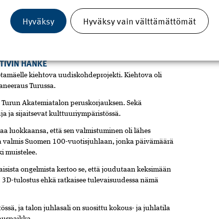
takunnassa ja Kanta-Hämeessä.
Hyväksy
Hyväksy vain välttämättömät
u ja yhdistystoiminta.
TIVIN HANKE
etamäelle kiehtova uudiskohdeprojekti. Kiehtova oli
saneeraus Turussa.
n Turun Akatemiatalon peruskorjauksen. Sekä
ja ja sijaitsevat kulttuuri­ympäristössä.
aa luokkaansa, että sen valmistuminen oli lähes
lla valmis Suomen 100-vuotisjuhlaan, jonka päivämäärä
ki muistelee.
sista ongelmista kertoo se, että joudutaan keksimään
i. 3D-tulostus ehkä ratkaisee tulevaisuudessa nämä
ä, ja talon juhlasali on suosittu kokous- ja juhlatila