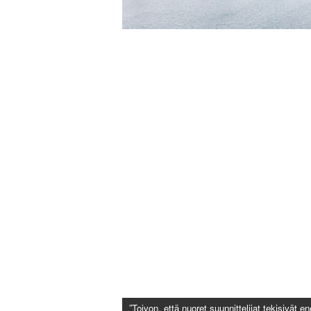
”Toivon, että­ nuoret suunnit­telijat tekisivät