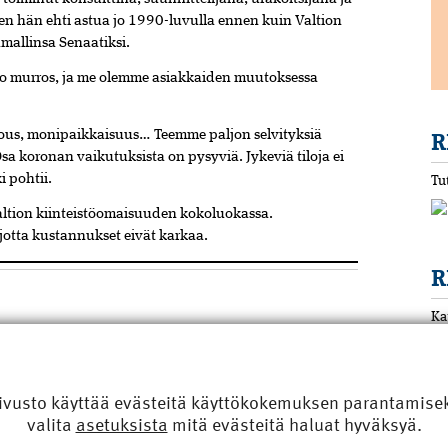
n hän ehti astua jo 1990-­luvulla ennen kuin Valtion
amallinsa Senaatiksi.
o murros, ja me olemme asiakkaiden muutoksessa
talous, monipaikkaisuus… Teemme paljon selvityksiä
R
sa koronan vaikutuksista on pysyviä. Jykeviä tiloja ei
 pohtii.
Tu
altion kiinteistöomaisuuden kokoluokassa.
otta kustannukset eivät karkaa.
R
Ka
M
0-luvulta, insinööriopinnot AMK Turussa 2000-luvulta.
Le
ivusto käyttää evästeitä käyttökokemuksen parantamiseks
8.
valita
asetuksista
mitä evästeitä haluat hyväksyä.