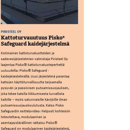
PIRISTEEL OY
Kattoturvauutuus Pisko®
Safeguard kaidejärjestelmä
Kotimainen kattoturvatuotteiden ja
sadevesijärjestelmien valmistaja Piristeel Oy
laajentaa Pisko®-kattoturvatuoteperhettä
uutuudella: Pisko® Safeguard -
kaidejärjestelmällä. Uusi järjestelmä parantaa
kattojen käyttöturvallisuutta tarjoamalla
pysyvän ja passiivisen putoamissuojauksen,
joka tekee katolla liikkumisesta turvallista
kaikille – myös satunnaisille kävijöille ilman
putoamissuojauskoulutusta. Katso Pisko
Safeguardin esittelyvideo: Helposti kohteisiin
toteutettava, modulaarinen ja
asentajaystävällinen ratkaisu Pisko®
Safeguard on modulaarinen kaidejärjestelmä,