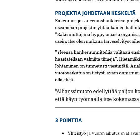
sekä myös elokuva- ja tv-tuotantojen kuv
PROJEKTIA JOHDETAAN KESKELTÄ
Rakennus- ja saneeraushankkeissa projekt
useamman projektin yhtäaikainen hallint
”Rakennuttajana hyppy omasta organisaat
usein. ­Itse olen mukana tarveselvitysvai
”Yleensä hankesuunnittelija valitaan ens
haastatellaan valmiita tiimejä”, Hietamäki
Johtaminen on tunnetusti viestintää. Asia
vuorovaikutus on tietysti avain onnistumis
olla eheä.
”Allianssimuoto edellyttää paljon k
että käyn työmaalla ­itse kokemassa
3 POINTTIA
Yhteistyö ja vuorovaikutus ovat avain