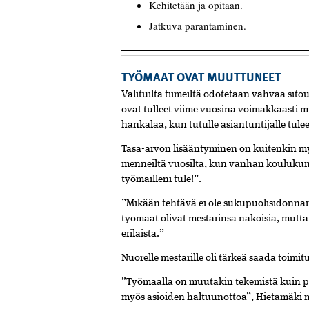
Kehitetään ja opitaan.
Jatkuva parantaminen.
TYÖMAAT OVAT MUUTTUNEET
Valituilta tiimeiltä odotetaan vahvaa sito
ovat tulleet viime vuosina voimakkaasti m
hankalaa, kun tutulle asiantuntijalle tulee
Tasa-arvon lisääntyminen on kuitenkin m
menneiltä vuosilta, kun vanhan koulukunna
työmailleni tule!”.
”Mikään tehtävä ei ole sukupuolisidonna
työmaat olivat mestarinsa näköisiä, mutt
erilaista.”
Nuorelle mestarille oli tärkeä saada toimit
”Työmaalla on muutakin tekemistä kuin p
myös asioiden haltuunottoa”, Hietamäki mi