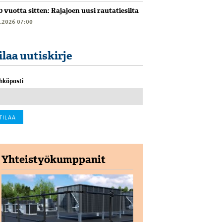
0 vuotta sitten: Rajajoen uusi rautatiesilta
6.2026 07:00
ilaa uutiskirje
hköposti
Yhteistyökumppanit