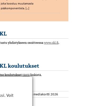
joka koostuu muutamasta
pääkomponentista. […]
KL
tustu yhdistykseen osoitteessa
www.rkl.fi
.
KL koulutukset
tso koulutukset
tästä
linkistä.
ediatiedot
hden ja verkkosivuston mediakortti 2026
i. Voit