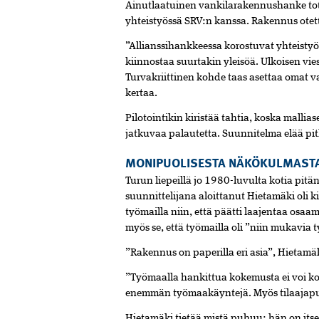
Ainutlaatuinen vankilarakennushanke tote
yhteistyössä SRV:n kanssa. Rakennus otet
”Allianssihankkeessa korostuvat yhteistyö
kiinnostaa suurtakin yleisöä. Ulkoisen vie
Turvakriittinen kohde taas asettaa omat 
kertaa.
Pilotointikin kiristää tahtia, koska malli
jatkuvaa palautetta. Suunnitelma elää pit
MONIPUOLISESTA NÄKÖKULMASTA
Turun liepeillä jo 1980-luvulta kotia pit
suunnittelijana aloittanut Hietamäki oli 
työmailla niin, että päätti laajentaa osa
myös se, että työmailla oli ”niin mukavia 
”Rakennus on paperilla eri asia”, Hietamä
”Työmaalla hankittua kokemusta ei voi korv
enemmän työmaakäyntejä. Myös tilaajapuo
Hietamäki tietää mistä puhuu: hän on ­itse