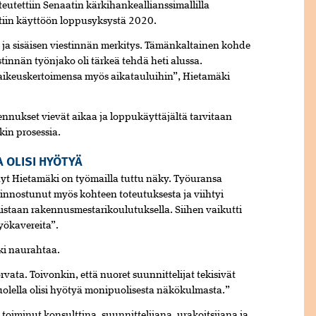
utettiin Senaatin kärkihankeallianssimallilla
tiin käyttöön loppusyksystä 2020.
 ja sisäisen viestinnän merkitys. Tämänkaltainen kohde
stinnän työnjako oli tärkeä tehdä heti alussa.
vaikeuskertoimensa myös aikatauluihin”, Hietamäki
asennukset vievät aikaa ja loppukäyttäjältä tarvitaan
kin prosessia.
 OLISI HYÖTYÄ
änyt Hietamäki on työmailla tuttu näky. Työuransa
kiinnostunut myös kohteen toteutuksesta ja viihtyi
amistaan rakennusmestarikoulutuksella. Siihen vaikutti
työkavereita”.
ki naurahtaa.
ata. Toivonkin, että nuoret suunnittelijat tekisivät
lella olisi hyötyä monipuolisesta näkökulmasta.”
 toiminut konsulttina, suunnittelijana, urakoitsijana ja