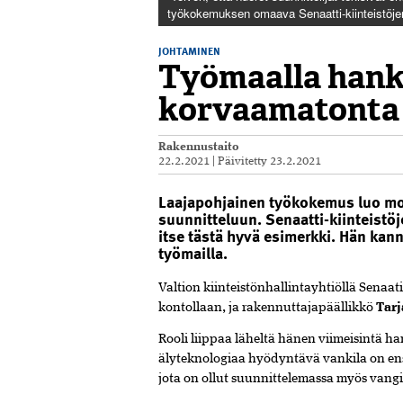
työkokemuksen omaava Senaatti­-kiinteistöjen
JOHTAMINEN
Työmaalla hank
korvaamatonta
Rakennustaito
22.2.2021
|
Päivitetty
23.2.2021
Laajapohjainen työkokemus luo m
suunnitteluun. Senaatti-kiinteistö
itse tästä hyvä esimerkki. Hän ka
työmailla.
Valtion kiinteistönhallinta­yhtiöllä Senaati
kontollaan, ja rakennuttajapäällikkö
Tar
Rooli liippaa läheltä hänen viimeisintä h
älyteknologiaa hyödyntävä vankila on 
jota on ollut suunnittelemassa myös vangit