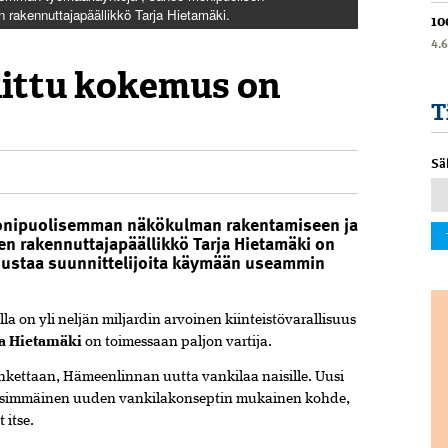
 rakennuttajapäällikkö Tarja Hietamäki.
10
4.
ittu kokemus on
T
Sä
onipuolisemman näkökulman rakentamiseen ja
jen rakennuttajapäällikkö Tarja Hietamäki on
nnustaa suunnittelijoita käymään useammin
lla on yli neljän miljardin arvoinen kiinteistövarallisuus
ja Hietamäki
on toimessaan paljon vartija.
ankettaan, Hämeenlinnan uutta vankilaa naisille. Uusi
ensimmäinen uuden vankilakonseptin mukainen kohde,
 itse.