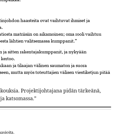
auspaikka.
injohdon haasteita ovat vaihtuvat ihmiset ja
a.
iosta matriisiin on aikamoinen; oma rooli vaihtuu
heesta lähtien valitsemassa kumppanit.”
in ja sitten rakentajakumppanit, ja nykyään
 kertoo.
kkaan ja tilaajan välinen saumaton ja suora
een, mutta myös toteutta­jien välisen viestiketjun pitää
okouksia. Projektijohtajana pidän tärkeänä,
 ja katsomassa.”
asioita.