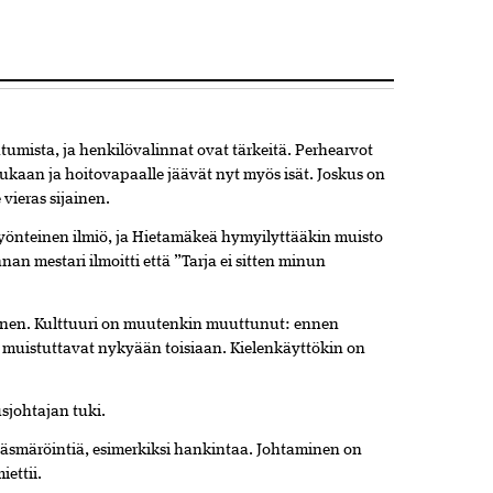
utumista, ja henkilövalinnat ovat tärkeitä. Perhearvot
ukaan ja hoitovapaalle jäävät nyt myös isät. Joskus on
 vieras sijainen.
yönteinen ilmiö, ja Hietamäkeä hymyilyttääkin muisto
n mestari ilmoitti että ”Tarja ei sitten minun
inen. Kulttuuri on muutenkin muuttunut: ennen
a muistuttavat nykyään toisiaan. Kielenkäyttökin on
usjohtajan tuki.
äsmäröintiä, esimerkiksi hankintaa. Johtaminen on
ettii.