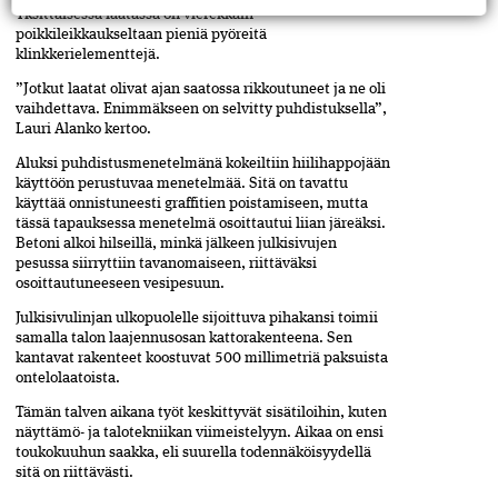
Yksittäisessä laatassa on vierekkäin
poikkileikkaukseltaan pieniä pyöreitä
klinkkerielementtejä.
”Jotkut laatat olivat ajan saatossa rikkoutuneet ja ne oli
vaihdettava. Enimmäkseen on selvitty puhdistuksella”,
Lauri Alanko kertoo.
Aluksi puhdistusmenetelmänä kokeiltiin hiili­happo­jään
käyttöön perustuvaa menetelmää. Sitä on tavattu
käyttää onnistuneesti graffitien poistamiseen, mutta
tässä tapauksessa menetelmä osoittautui liian­ järeäksi.
Betoni alkoi hilseillä, minkä jälkeen julkisivu­jen
pesussa siirryttiin tavanomaiseen, riittäväksi
osoittautuneeseen vesipesuun.
Julkisivulinjan ulkopuolelle sijoittuva pihakansi­ toimii
samalla talon laajennusosan kattorakenteena.­ Sen
kantavat rakenteet koostuvat 500 millimetriä paksuista
ontelolaatoista.
Tämän talven aikana työt keskittyvät sisätiloihin, kuten
näyttämö- ja talotekniikan viimeistelyyn. Aikaa on ensi
toukokuuhun saakka, eli suurella todennäköisyydellä
sitä on riittävästi.