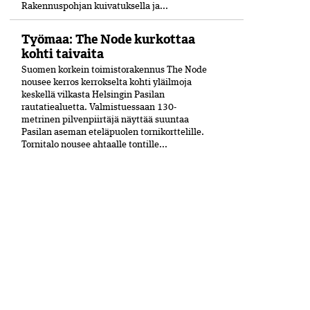
Rakennuspohjan kuivatuksella ja...
Työmaa: The Node kurkottaa
kohti taivaita
Suomen korkein toimistorakennus The Node
nousee kerros kerrokselta kohti yläilmoja
keskellä vilkasta Helsingin Pasilan
rautatiealuetta. Valmistuessaan 130-
metrinen pilvenpiirtäjä näyttää suuntaa
Pasilan aseman eteläpuolen tornikorttelille.
Tornitalo nousee ahtaalle tontille...