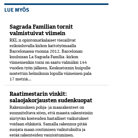
LUE MYÖS
Sagrada Familian tornit
valmistuivat viimein
RKL:n opintomatkalaiset vierailivat
erikoisluvalla kirkon kattotyömaalla
Barcelonassa vuonna 2012. Barcelonan
kuuluisan La Sagrada Família -kirkon
viimeinenkin torni on saatu valmiiksi­ 144
vuoden työn jälkeen. Keskustornin huipulle
nostettiin helmikuun lopulla viimeinen pala
17 metriä...
Raatimestarin vinkit:
salaojakorjausten sudenkuopat
Rakennuksen pohja- ja maarakenteet on
suunniteltava siten, että maasta rakenteisiin
siirtyvän kosteuden haitalliset vaikutukset
voidaan ehkäistä. Samalla rakennus pitää
suojata maan routimisen vaikutuksilta ja
estää rakenteiden vaurioituminen.