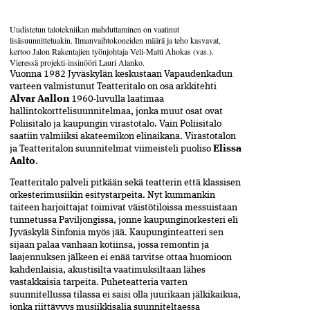
Uudistetun talotekniikan mahduttaminen on vaatinut
lisäsuunnitteluakin. Ilmanvaihtokoneiden määrä ja teho kasvavat,
kertoo ­Jalon Rakentajien työnjohtaja Veli-Matti Ahokas (vas.).
Vieressä projekti-insinööri Lauri Alanko.
Vuonna 1982 Jyväskylän keskustaan Vapa­udenkadun
varteen valmistunut Teatteritalo on osa arkkitehti
Alvar Aallon
1960-luvulla laatimaa
hallintokorttelisuunnitelmaa, jonka muut osat ovat
Poliisitalo ja kaupungin virastotalo. Vain Poliisitalo
saatiin valmiiksi akateemikon elinaikana. Virasto­talon
ja Teatteritalon suunnitelmat viimeisteli puo­liso
Elissa
Aalto
.
Teatteritalo palveli pitkään sekä teatterin että­ klassi­sen
orkesterimusiikin esitystarpeita. Nyt kummankin
taiteen harjoittajat toimivat väistötiloissa­ messuistaan
tunnetussa Paviljongissa, jonne kaupungin­orkesteri eli
Jyväskylä Sinfonia myös jää. Kaupunginteatteri sen
sijaan palaa vanhaan kotiinsa, jossa remontin ja
laajennuksen jälkeen ei enää tarvitse ottaa huomioon
kahdenlaisia, akustisilta vaatimuksiltaan lähes
vastakkaisia tarpeita. Puheteatteria varten
suunnitellussa tilassa ei saisi olla juurikaan jälkikaikua,
jonka riittävyys musiikkisalia suunniteltaessa