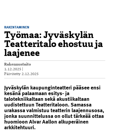
RAKENTAMINEN
Työmaa: Jyväskylän
Teatteritalo ehostuu ja
laajenee
Rakennustaito
1.12.2025
|
Päivitetty
2.12.2025
Jyväskylän kaupunginteatteri pääsee ensi
kesänä palaamaan esitys- ja
talotekniikaltaan sekä akustiikaltaan
uudistettuun Teatteritaloon. Samassa
urakassa valmistuu teatterin laajennusosa,
jonka suunnittelussa on ollut tärkeää ottaa
huomioon Alvar Aallon alkuperäinen
arkkitehtuuri.