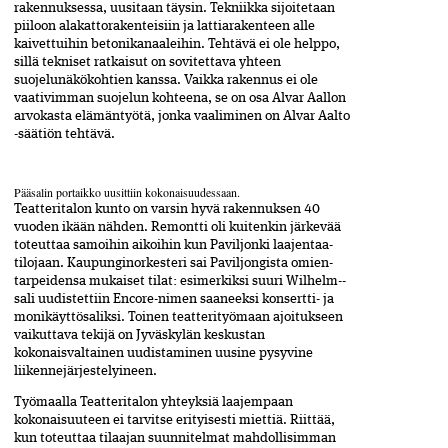
rakennuksessa, uusitaan täysin. Tekniikka sijoitetaan
piiloon alakattorakenteisiin ja lattiarakenteen alle
kaivettuihin betonikanaaleihin. Tehtävä ei ole helppo,
sillä tekniset ratkaisut on sovitettava yhteen
suojelunäkökohtien kanssa. Vaikka rakennus ei ole
vaativimman suojelun kohteena, se on osa Alvar Aallon
arvokasta elämäntyötä, jonka vaaliminen on Alvar Aalto
-säätiön tehtävä.
Pääsalin portaikko uusittiin kokonaisuudessaan.
Teatteritalon kunto on varsin hyvä rakennuksen 40
vuoden ikään nähden. Remontti oli kuitenkin järkevää
toteuttaa samoihin aikoihin kun Paviljonki laajentaa­
tilojaan. Kaupunginorkesteri sai Paviljongista omien­
tarpeidensa mukaiset tilat: esimerkiksi suuri Wilhelm-­
sali uudistettiin Encore-nimen saaneeksi­ konsertti- ja
monikäyttösaliksi. Toinen teatterityömaan ajoitukseen
vaikuttava tekijä on Jyväskylän keskustan
kokonaisvaltainen uudistaminen uusine pysyvine
liikennejärjestelyineen.
Työmaalla Teatteritalon yhteyksiä laajempaan
kokonaisuuteen ei tarvitse erityisesti miettiä. Riittää,
kun toteuttaa tilaajan suunnitelmat mahdollisimman