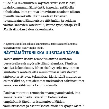
tulee olla rakennuksen käyttötarkoituksen vuoksi
mahdollisimman äänetöntä, koneiden pitää olla
tehokkaita, jotta riittävä ilmavirtaus saadaan aikaan­
pienillä kierroksilla. Näin saadaan kanavien
tavanomainen ääneneristys riittämään ja voidaan
välttää kanavien kotelointi”, kertoo työnjohtaja
Veli-
Matti Ahokas
Jalon Rakentajista.
Näyttämötekniikkaullakkoa kannattelevat teräsrakenteet kuuluvat
teatteriremontin vaativimpiin töihin.
NÄYTTÄMÖTEKNIIKKA UUSITAAN TÄYSIN
Talotekniikan lisäksi remontin aikana uusitaan
perusteellisesti myös näyttämötekniikka. Tämä on
vaativa kokonaisuus, johon sisältyy sekä näyttämön
kiinteitä rakenteita että muun muassa lavasteiden
siirtoon tarvittavaa tekniikkaa. Merkittävä muutos on
esimerkiksi se, että aiemmat mekaaniset saksinostimet
korvataan sähköisillä ketjunostimilla.
Päälava muuntuu remontin myötä pyörölavaksi, jota
kannattelevat paikallavaletun betonilaatan
ympäröimät järeät teräsrakenteet. Niiden
valmistuksesta ja asennuksesta huolehti Ypäjän Metalli