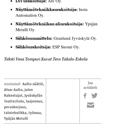
Are Oy.
LVI-urakoitsija:
Insta
Näyttämötekniikkaurakoitsija:
Automation Oy.
Ypäjän
Näyttämötekniikan aliurakoitsija:
Metalli Oy.
Granlund Jyväskylä Oy.
Sähkösuunnittelu:
ESP Suomi Oy.
Sähköurakoitsija:
Teksti Vesa Tompuri Kuvat Tero Takalo-Eskola
Aalto-säätiö
,
ASIASANAT
Jaa
artikkeli
Alvar Aalto
,
Jalon
Rakentajat
,
Jyväskylän
Teatteritalo
,
laajennus
,
peruskorjaus
,
talotekniikka
,
työmaa
,
Ypäjän Metalli