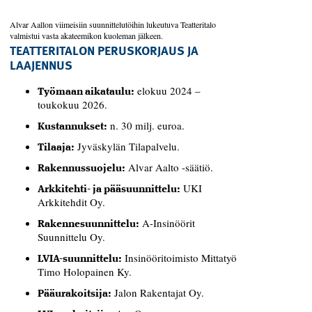
Alvar Aallon viimeisiin suunnittelutöihin lukeutuva ­Teatteritalo
valmistui vasta akateemikon kuoleman jälkeen.
TEATTERITALON PERUSKORJAUS JA
LAAJENNUS
elokuu 2024 –
Työmaan aikataulu:
toukokuu 2026.
n. 30 milj. euroa.
Kustannukset:
Jyväskylän Tilapalvelu.
Tilaaja:
Alvar Aalto -säätiö.
Rakennussuojelu:
UKI
Arkkitehti- ja pääsuunnittelu:
Arkkitehdit Oy.
A-Insinöörit
Rakennesuunnittelu:
Suunnittelu Oy.
Insinööritoimisto Mittatyö
LVIA-suunnittelu:
Timo Holopainen Ky.
Jalon Rakentajat Oy.
Pääurakoitsija: