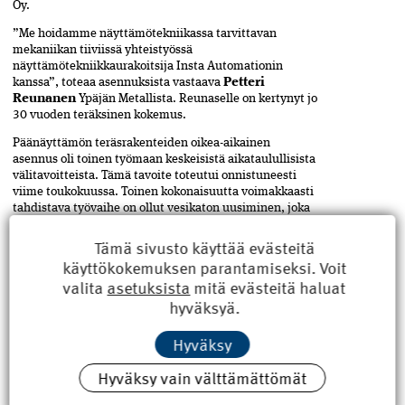
Oy.
”Me hoidamme näyttämötekniikassa tarvittavan
mekaniikan tiiviissä yhteistyössä
näyttämötekniikkaurakoitsija Insta Automationin
kanssa”, toteaa asennuksista vastaava
Petteri
Reunanen
Ypäjän Metallista. Reunaselle on kertynyt jo
30 vuoden teräksinen kokemus.
Päänäyttämön teräsrakenteiden oikea-aikainen
asennus oli toinen työmaan keskeisistä aikataulullisista
välitavoitteista. Tämä tavoite toteutui onnistuneesti
viime toukokuussa. Toinen kokonaisuutta voimakkaasti
tahdistava työvaihe on ollut vesikaton uusiminen, joka
valmistui suunnitellussa aikataulussa syyskuun lopulla.
Tämä sivusto käyttää evästeitä
käyttökokemuksen parantamiseksi. Voit
Ypäjän Metallin Petteri Reunasella on vankka kokemus
valita
asetuksista
mitä evästeitä haluat
teatteriteknisestä urakoinnista.
hyväksyä.
JULKISIVU EHJÄKSI JA PUHTAAKSI
Osa Teatteritalon vesikatosta on kermirakenteista,­ osa
Hyväksy
on tehty kuparista. Kermieristeiset katon osat oli
uusittava kokonaan. Julkisivu sen sijaan on pysynyt
Hyväksy vain välttämättömät
varsin hyvässä kunnossa. Se koostuu Alvar Aallon
hanketta varten suunnittelemista klinkkerilaatoista.