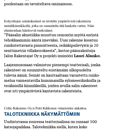
puolestaan on tavoiteltava ominaisuus.
Esitystilojen seinärakenteet on irrotettu ympäröivistä­ rakenteista
metallikiinnikkeillä, jotka on suunniteltu­ tätä hanketta varten. Näin
eliminoidaan häiritsevät runkoäänet.
”Pääsalin akustiikka muuttuu remontin myötä entistä
tehokkaammin ääntä imeväksi. Uusi rakenne koostuu
ruiskutettavasta pinnoitteesta, reikäkipsi­levystä ja 20
senttimetrin villakerroksesta”, kertoo pääurakoitsija
Jalon Rakentajat Oy:n projekti-insi­nööri
Lauri Alanko
.
Laajennusosaan valmistuu pienempi teatterisali, jonka
rakenteet on suunniteltu eristämään ulkopuolelta
tulevia ääniä. Seinät on kauttaaltaan varustettu runko­
melua vaimentavilla kumimaisilla sylomeeri­kiskoilla ja
teräksisillä kiinnikkeillä, joiden avulla salin rakenteet
ovat irti ympäröivistä kantavista rakenteis­ta.
Celtic-Rakennus Oy:n Petri Rahkonen viimeistelee alakattoa.
TALOTEKNIIKKA NÄKYMÄTTÖMIIN
Uudistuvassa suuressa teatterisalissa on runsaat 500
katsojapaikkaa. Talotekniikka siellä, kuten koko