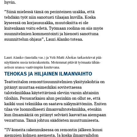
hyvin.
”Siinä mielessä tämä on perinteinen urakka, että
tehdään työt niin sanotusti tilaajan kuvilla. Koska
kyseessä on korjausurakka, muutoksitta ei ole
kuitenkaan voitu edetä. Työmaan roolina on siis myös
suunnitelmien kommentointi ja hienosti sanottuna
suunnittelun ohjaus”, Lauri Alanko toteaa.
Lauri Alanko (taustalla vas.) ja Veli-Matti Ahokas tarkastelevat pää­
näyttämön uusia teräsrakenteita. Molemmat pitävät työmaata tähän­
astisen uransa vaativimpiin kuuluvana.
TEHOKAS JA HILJAINEN ILMANVAIHTO
Teatteritalon remonttisuunnitelmien yksityiskohtia on
pitänyt muuttaa esimerkiksi sovitettaessa
talotekniikkaa käytettävissä oleviin varsin ahtaisiin
tiloihin. Perusratkaisu alun perinkin on ollut se, että
kaikki uusi tekniikka on saatava näkymättömiin. Eniten
tilaa vie luonnollisesti ilmanvaihtotekniikka, etenkin
kun ilmamääriä on pitänyt selvästi kasvattaa aiempaan
verrattuna. Tämä johtuu säädösten muuttumisesta.
”IV-koneita rakennuksessa on remontin jälkeen kuusi
aiempien kolmen asemesta. Ja koska ilman­vaihdon