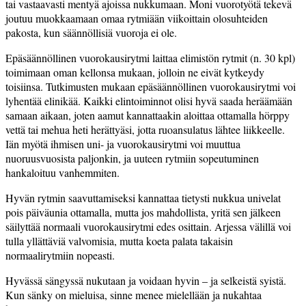
tai vastaavasti mentyä ajoissa nukkumaan. Moni vuorotyötä tekevä
joutuu muokkaamaan omaa rytmiään viikoittain olosuhteiden
pakosta, kun säännöllisiä vuoroja ei ole.
Epäsäännöllinen vuorokausirytmi laittaa elimistön rytmit (n. 30 kpl)
toimimaan oman kellonsa mukaan, jolloin ne eivät kytkeydy
toisiinsa. Tutkimusten mukaan epäsäännöllinen vuorokausirytmi voi
lyhentää elinikää. Kaikki elintoiminnot olisi hyvä saada heräämään
samaan aikaan, joten aamut kannattaakin aloittaa ottamalla hörppy
vettä tai mehua heti herättyäsi, jotta ruoansulatus lähtee liikkeelle.
Iän myötä ihmisen uni- ja vuorokausirytmi voi muuttua
nuoruusvuosista paljonkin, ja uuteen rytmiin sopeutuminen
hankaloituu vanhemmiten.
Hyvän rytmin saavuttamiseksi kannattaa tietysti nukkua univelat
pois päiväunia ottamalla, mutta jos mahdollista, yritä sen jälkeen
säilyttää normaali vuorokausirytmi edes osittain. Arjessa välillä voi
tulla yllättäviä valvomisia, mutta koeta palata takaisin
normaalirytmiin nopeasti.
Hyvässä sängyssä nukutaan ja voidaan hyvin – ja selkeistä syistä.
Kun sänky on mieluisa, sinne menee mielellään ja nukahtaa