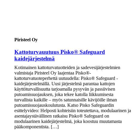
Piristeel Oy
Kattoturvauutuus Pisko® Safeguard
kaidejärjestelmä
Kotimainen kattoturvatuotteiden ja sadevesijärjestelmien
valmistaja Piristeel Oy laajentaa Pisko®-
kattoturvatuoteperhettä uutuudella: Pisko® Safeguard -
kaidejärjestelmällä. Uusi järjestelmä parantaa kattojen
käyttöturvallisuutta tarjoamalla pysyvän ja passiivisen
putoamissuojauksen, joka tekee katolla liikkumisesta
turvallista kaikille – myös satunnaisille kävijöille ilman
putoamissuojauskoulutusta. Katso Pisko Safeguardin
esittelyvideo: Helposti kohteisiin toteutettava, modulaarinen ja
asentajaystävällinen ratkaisu Pisko® Safeguard on
modulaarinen kaidejärjestelmä, joka koostuu muutamasta
pääkomponentista. […]