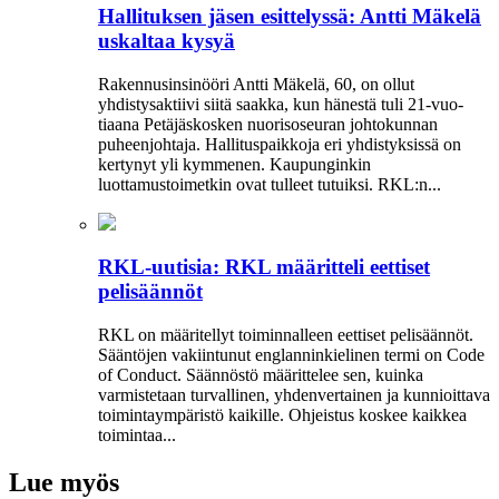
Hallituksen jäsen esittelyssä: Antti Mäkelä
uskaltaa kysyä
Rakennusinsinööri Antti Mäkelä, 60, on ollut
yhdistysaktiivi siitä saakka, kun hänestä tuli 21-vuo­
tiaana Petäjäskosken nuoriso­seuran johtokunnan
puheenjohtaja. Hallituspaikkoja eri yhdistyksissä on
kertynyt yli kymmenen. Kaupunginkin
luottamustoimetkin ovat tulleet tutuiksi. RKL:n...
RKL-uutisia: RKL määritteli eettiset
pelisäännöt
RKL on määritellyt toiminnalleen eettiset peli­säännöt.
Sääntöjen vakiintunut englanninkielinen termi on Code
of Conduct. Säännöstö määrittelee sen, kuinka
varmistetaan turvallinen, yhdenvertainen ja kun­nioittava
toimintaympäristö kaikille. Ohjeistus koskee kaikkea
toimintaa...
Lue myös