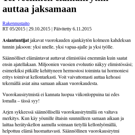
auttaa jaksamaan
Rakennustaito
RT 05/2015
|
29.10.2015
|
Päivitetty
6.11.2015
Asiantuntijat
jakavat vuorokauden ajankäytön kolmeen kahdeksan
tunnin jaksoon: yksi unelle, yksi vapaa-ajalle ja yksi työlle.
Säännölliset elämäntavat auttavat elimistöäsi enemmän kuin saatat
ensin ajatellakaan. Miljoonien vuosien evoluutio näkyy elimistössäsi;
esimerkiksi pitkälle kehittyneen hermostosi toiminta tai hormoniesi
eritys toimivat kellontarkasti. Voit vaivattomasti auttaa kehoasi
tekemällä asiat aina samaan aikaan vuorokaudesta.
Vuorokausirytmistä ei kannata luopua viikonloppuina tai edes
lomalla – tässä syy!
Arjen sykkeessä säännöllisellä vuorokausirytmillä on valtava
merkitys. Kun käy yöunille iltaisin suunnilleen samaan aikaan ja
laittaa herätyskellon aamulla soimaan tietyllä kellonlyömällä,
helpottuu elämä huomattavasti. Säännöllinen vuorokausirytmi