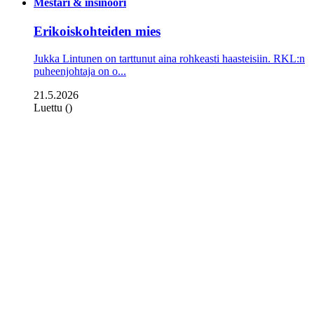
Mestari & insinööri
Erikoiskohteiden mies
Jukka Lintunen on tarttunut aina rohkeasti haasteisiin. RKL:n
puheenjohtaja on o...
21.5.2026
Luettu ()