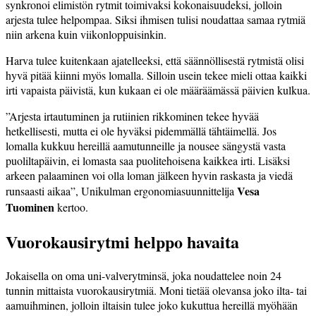
synkronoi elimistön rytmit toimivaksi kokonaisuudeksi, jolloin
arjesta tulee helpompaa. Siksi ihmisen tulisi noudattaa samaa rytmiä
niin arkena kuin viikonloppuisinkin.
Harva tulee kuitenkaan ajatelleeksi, että säännöllisestä rytmistä olisi
hyvä pitää kiinni myös lomalla. Silloin usein tekee mieli ottaa kaikki
irti vapaista päivistä, kun kukaan ei ole määräämässä päivien kulkua.
”Arjesta irtautuminen ja rutiinien rikkominen tekee hyvää
hetkellisesti, mutta ei ole hyväksi pidemmällä tähtäimellä. Jos
lomalla kukkuu hereillä aamutunneille ja nousee sängystä vasta
puoliltapäivin, ei lomasta saa puolitehoisena kaikkea irti. Lisäksi
arkeen palaaminen voi olla loman jälkeen hyvin raskasta ja viedä
Vesa
runsaasti aikaa”, Unikulman ergonomiasuunnittelija
Tuominen
kertoo.
Vuorokausirytmi helppo havaita
Jokaisella on oma uni-valverytminsä, joka noudattelee noin 24
tunnin mittaista vuorokausirytmiä. Moni tietää olevansa joko ilta- tai
aamuihminen, jolloin iltaisin tulee joko kukuttua hereillä myöhään