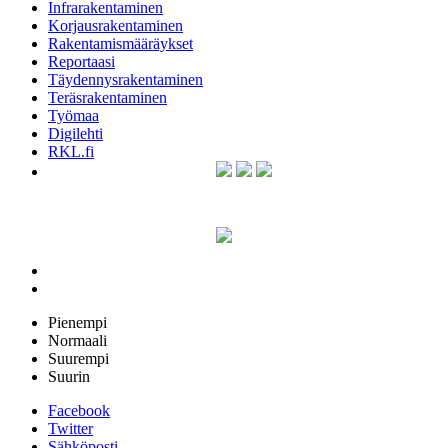
Infrarakentaminen
Korjausrakentaminen
Rakentamismääräykset
Reportaasi
Täydennysrakentaminen
Teräsrakentaminen
Työmaa
Digilehti
RKL.fi
Pienempi
Normaali
Suurempi
Suurin
Facebook
Twitter
Sähköposti