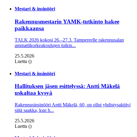
Mestari & insinööri
Rakennusmestarin YAMK-tutkinto hakee
paikkaansa
TALK 2026 kokosi 26.–27.3. Tampereelle rakennusalan
ammattikorkeakoulujen tutkin...
25.5.2026
Luettu ()
Mestari & insinööri
Hallituksen jäsen esittelyssä: Antti Mäkelä
uskaltaa kysyä
Rakennusinsinööri Antti Mäkelä, 60, on ollut yhdistysaktiivi
siitä saakka, kun h...
25.5.2026
Luettu ()