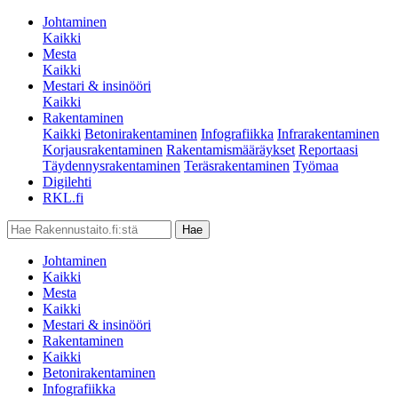
Johtaminen
Kaikki
Mesta
Kaikki
Mestari & insinööri
Kaikki
Rakentaminen
Kaikki
Betonirakentaminen
Infografiikka
Infrarakentaminen
Korjausrakentaminen
Rakentamismääräykset
Reportaasi
Täydennysrakentaminen
Teräsrakentaminen
Työmaa
Digilehti
RKL.fi
Johtaminen
Kaikki
Mesta
Kaikki
Mestari & insinööri
Rakentaminen
Kaikki
Betonirakentaminen
Infografiikka