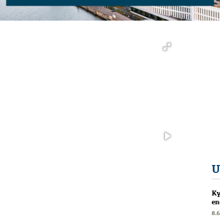
U
Ky
en
8.