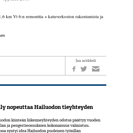
 1,6 km Vt 6:n remonttia + katuverkoston rakentamista ja
nen
Jaa artikkeli
ily nopeuttaa Hailuodon tieyhteyden
luodon kiinteän liikenneyhteyden odotus päättyy vuoden
llan ja pengertieosuuksien kokonaisuus valmistuu.
ssa syntyi idea Hailuodon puoleisen työsillan