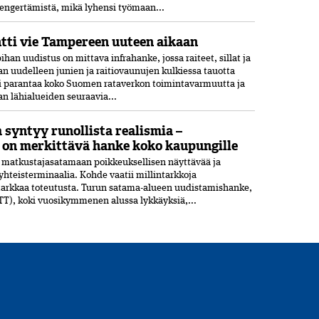
engertämistä, mikä lyhensi työmaan...
tti vie Tampereen uuteen aikaan
an uudistus on mittava infrahanke, jossa raiteet, sillat ja
an uudelleen junien ja raitiovaunujen kulkiessa tauotta
ti parantaa koko Suomen rataverkon toimintavarmuutta ja
n lähialueiden seuraavia...
syntyy runollista realismia –
 on merkittävä hanke koko kaupungille
 matkustajasatamaan poikkeuksellisen näyttävää ja
hteisterminaalia. Kohde vaatii millintarkkoja
tarkkaa toteutusta. Turun satama-alueen uudistamishanke,
TT), koki vuosikymmenen alussa lykkäyksiä,...