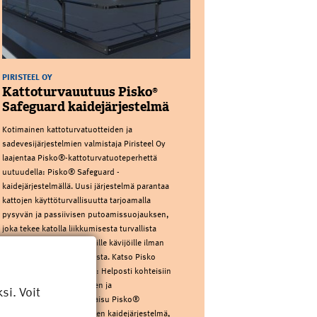
PIRISTEEL OY
Kattoturvauutuus Pisko®
Safeguard kaidejärjestelmä
Kotimainen kattoturvatuotteiden ja
sadevesijärjestelmien valmistaja Piristeel Oy
laajentaa Pisko®-kattoturvatuoteperhettä
uutuudella: Pisko® Safeguard -
kaidejärjestelmällä. Uusi järjestelmä parantaa
kattojen käyttöturvallisuutta tarjoamalla
pysyvän ja passiivisen putoamissuojauksen,
joka tekee katolla liikkumisesta turvallista
kaikille – myös satunnaisille kävijöille ilman
putoamissuojauskoulutusta. Katso Pisko
Safeguardin esittelyvideo: Helposti kohteisiin
toteutettava, modulaarinen ja
i. Voit
asentajaystävällinen ratkaisu Pisko®
Safeguard on modulaarinen kaidejärjestelmä,