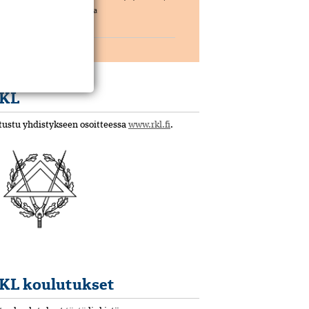
joka koostuu muutamasta
pääkomponentista. […]
KL
tustu yhdistykseen osoitteessa
www.rkl.fi
.
KL koulutukset