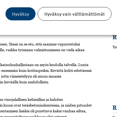
yyttä lisäsi hänen mukaansa se, että valmistajalta tuli
mat, mikä helpotti ratkaisun hyväksyttämistä
Hyväksy
Hyväksy vain välttämättömät
 ainakin Sisä-Suomessa, sillä esimerkiksi Jännevirran
on käytössä vastaava ratkaisu.
jassa myös siksi, että työmaa päätti mobilisoida heti
R
älkeen. Tässä on se etu, että saamme vapautetuksi
Tu
lle, vaikka työmaan valmistumiseen on vielä aikaa
ataulunhallintaan on myös leudolla talvella. Lunta
t enemmän kuin kotitarpeiksi. Kevättä kohti edettäessä
 jotta viimeistelyyn eli muun muassa
sin keväällä kuin mahdollista.
än vinojalallisen kehäsillan ja kahden
ki kuusi ovat teräsbetonirakenteisia, ja niiden pituudet
R
entamisen lisäksi oli purettava kaksi vanhaa siltaa,