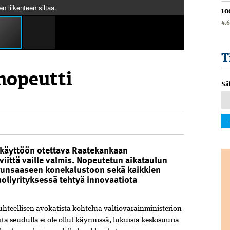
 liikenteen siltaa.
10
4.
T
nopeutti
Sä
 käyttöön otettava Raatekankaan
 viittä vaille valmis. Nopeutetun aikataulun
 runsaaseen konekalustoon sekä kaikkien
oliyrityksessä tehtyä innovaatiota
hteellisen avokätistä kohtelua valtiovarainministeriön
ta seudulla ei ole ollut käynnissä, lukuisia keskisuuria