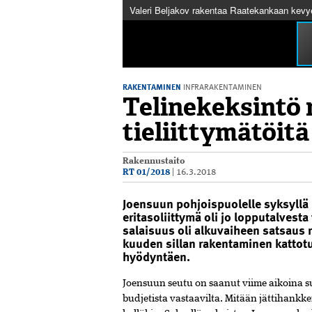
Valeri Beljakov rakentaa Raatekankaan kevyen
RAKENTAMINEN
INFRARAKENTAMINEN
Telinekeksintö 
tieliittymätöitä
Rakennustaito
RT 01/2018
|
16.3.2018
Joensuun pohjoispuolelle syksyllä
eritasoliittymä oli jo lopputalvesta
salaisuus oli alkuvaiheen satsaus
kuuden sillan rakentaminen kattotu
hyödyntäen.
Joensuun seutu on saanut viime aikoina su
budjetista vastaavilta. Mitään jättihankkei