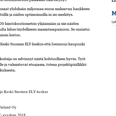
n suunniteltuun paikkaan olisi estynyt.
Ka
runsaat yhdeksän miljoonaa euroa maksavan hankkeen
M
llä ja niiden optimoinnilla in iso merkitys.
Le
00 kiintokuutiometrin ylijäämään ja siis näiden
lta lähes täydelliseen massatasapainoon. Se onnistui
ainen kertoo.
ä Keski-Suomen ELY-keskus että Joensuun kaupunki
koitsija on selvinnyt niistä kohtuullisen hyvin. Työt
lle ja valmistuvat etuajassa, toteaa projektipäällikkö
kuksesta.
Ä
 ja Keski-Suomen ELY-keskus
inland Oy
7–syyskuu 2018