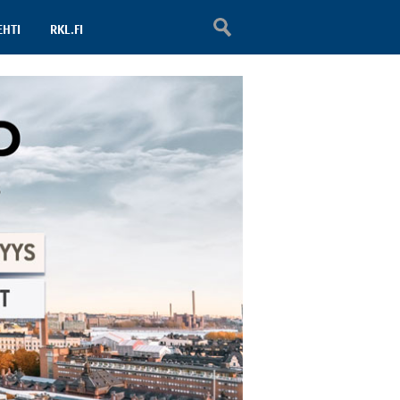
EHTI
RKL.FI