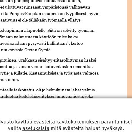
kustan pohjoispuolelle hankkeista tuorein,
et ulottuvat runsaasti ympäristönsä vallitsevan
että Pohjois-Karjalan maaperä on tyypillisesti hyvin
aativuus ei ole tälläkään työmaalla yllätys.
denpinnan alapuolelle. Siitä on selvitty työmaan
maan valmistuessa käyttöön tulee kaksi
vesi saadaan pysyvästi hallintaan”, kertoo
urakoivasta Oteran Oy:stä.
ituinen. Urakkaan sisältyy eritasoliittymän lisäksi
emonttia ja saman verran katuverkoston remonttia.
ytie ja Kiilatie. Kustannuksista ja työajasta valtaosa
nnustöihin.
nteelle tarkoitettu, oli jo helmikuussa lähes valmis.
tauluetua keiteleläisyrityksen innovaatiosta, joka
koiden hyödyntämiseen sillan tukitelineinä”, kertoo
n
.
ivusto käyttää evästeitä käyttökokemuksen parantamiseks
TUNTEJA
valita
asetuksista
mitä evästeitä haluat hyväksyä.
tuoliristikkoidean nopeuttaneen kunkin sillan