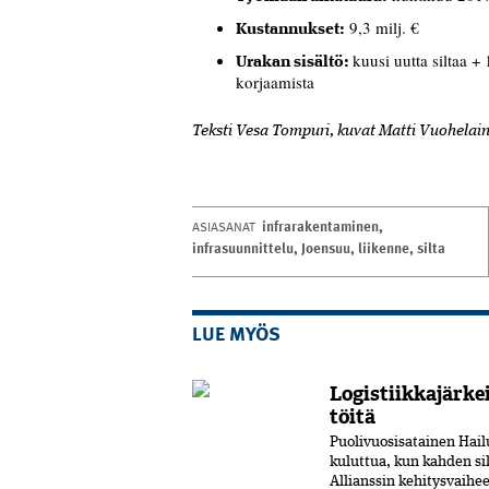
9,3 milj. €
Kustannukset:
kuusi uutta siltaa +
Urakan sisältö:
korjaamista
Teksti Vesa Tompuri, kuvat Matti Vuohelai
infrarakentaminen
,
ASIASANAT
infrasuunnittelu
,
Joensuu
,
liikenne
,
silta
LUE MYÖS
Logistiikkajärke
töitä
Puolivuosisatainen Hai
kuluttua, kun kahden si
Allianssin kehitysvaihee