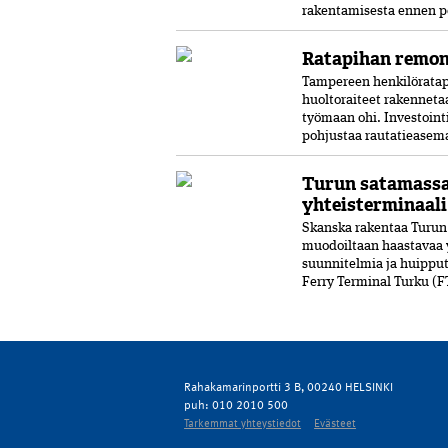
rakentamisesta ennen p
Ratapihan remon
Tampereen henkilöratapih
huoltoraiteet rakenneta
työmaan ohi. Investoin
pohjustaa rautatieasema
Turun satamassa 
yhteisterminaali
Skanska rakentaa Turun
muodoiltaan haastavaa y
suunnitelmia ja huippu
Ferry Terminal Turku (F
Rahakamarinportti 3 B, 00240 HELSINKI
puh: 010 2010 500
Tarkemmat yhteystiedot
Evästeet