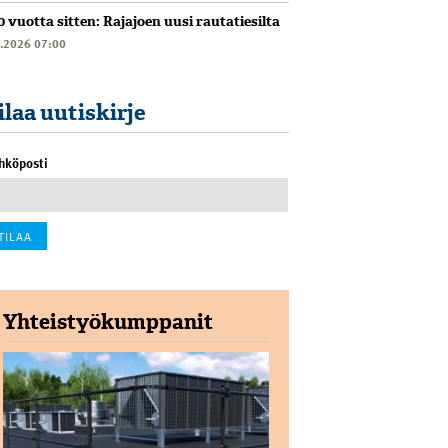
0 vuotta sitten: Rajajoen uusi rautatiesilta
6.2026 07:00
ilaa uutiskirje
hköposti
Yhteistyökumppanit