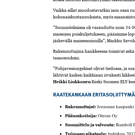
koska muuten kiertoliittymän rakentamine
Vaikka sillat muodostavatkin ison osan 
kokonaiskustannuksista, myös maansiirtotöi
”Suunnitelmissa oli varauduttu noin 34 0
massojen poiskuljetukseen, pääsimme lopu
järkevällä maisemoinnilla”, Markku Savol
Rakennuttajina hankkeessa toimivat sek
tasaosuuksin.
”Pohjavesiongelmat olivat tiedossa, ja ura
lähtivät kaiken kaikkiaan rivakasti liikkee
Heikki Liukkonen
Keski-Suomen ELY-kes
RAATEKANKAAN ERITASOLIITTYM
Joensuun kaupunki
Rakennuttajat:
Oteran Oy
Pääurakoitsija:
Ramboll F
Suunnittelu ja valvonta:
huhtikuu 201
Työmaan aikataulu: