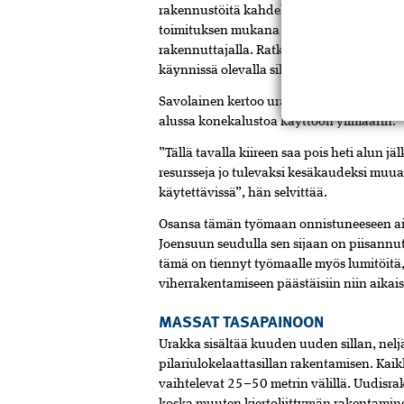
rakennustöitä kahdella viikolla. Tyytyväis
toimituksen mukana tarkat mitoituslaskel
rakennuttajalla. Ratkaisu on yleistymässä
käynnissä olevalla siltakorjaustyömaalla 
Savolainen kertoo urakan valmistuvan etua
alussa konekalustoa käyttöön ylimäärin.
”Tällä tavalla kiireen saa pois heti alun j
resursseja jo tulevaksi kesäkaudeksi muua
käytettävissä”, hän selvittää.
Osansa tämän työmaan onnistuneeseen aik
Joensuun seudulla sen sijaan on piisannu
tämä on tiennyt työmaalle myös lumitöitä,
viherrakentamiseen päästäisiin niin aikai
MASSAT TASAPAINOON
Urakka sisältää kuuden uuden sillan, nelj
pilariulokelaattasillan rakentamisen. Kaik
vaihtelevat 25–50 metrin välillä. Uudisrak