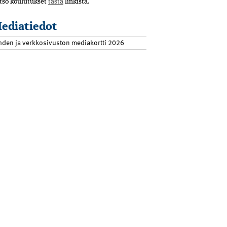
tso koulutukset
tästä
linkistä.
ediatiedot
hden ja verkkosivuston mediakortti 2026