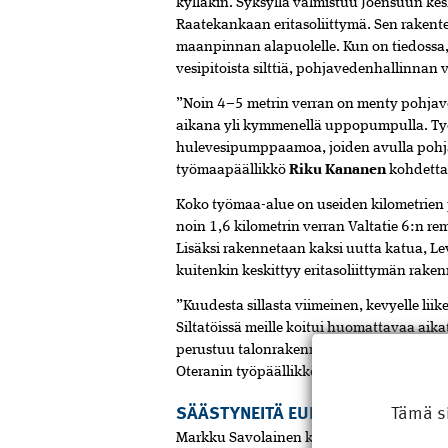
kylläkin. Syksyllä valmistuu Joensuun kes
Raatekankaan eritasoliittymä. Sen rakente
maanpinnan alapuolelle. Kun on tiedossa, 
vesipitoista silttiä, pohjavedenhallinnan v
”Noin 4–5 metrin verran on menty pohjave
aikana yli kymmenellä uppopumpulla. Työ
hulevesipumppaamoa, joiden avulla pohja
työmaapäällikkö
Riku Kananen
kohdetta 
Koko työmaa-alue on useiden kilometrien p
noin 1,6 kilometrin verran Valtatie 6:n r
Lisäksi rakennetaan kaksi uutta katua, Lev
kuitenkin keskittyy eritasoliittymän rake
”Kuudesta sillasta viimeinen, kevyelle liike
Siltatöissä meille koitui huomattavaa aika
perustuu talonrakennuksen kattotuoliristi
Oteranin työpäällikkö
Markku Savolaine
Tämä s
SÄÄSTYNEITÄ EUROJA JA MIESTYÖ
Markku Savolainen kertoo Sepa Oy:n katto