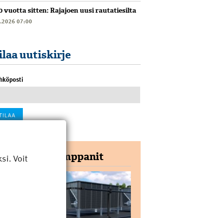
0 vuotta sitten: Rajajoen uusi rautatiesilta
6.2026 07:00
ilaa uutiskirje
hköposti
Yhteistyökumppanit
i. Voit