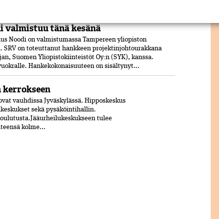
jon tiiltä. Uudisrakennuksen on...
 valmistuu tänä kesänä
us Noodi on valmistumassa Tampereen yliopiston
 SRV on toteuttanut hankkeen projektinjohtourakkana
jan, Suomen Yliopistokiinteistöt Oy:n (SYK), kanssa.
 vuokralle. Hankekokonaisuuteen on sisältynyt...
n kerrokseen
vat vauhdissa Jyväskylässä. Hipposkeskus
lukeskukset sekä pysäköintihallin.
koulutusta.Jääurheilukeskukseen tulee
hteensä kolme...