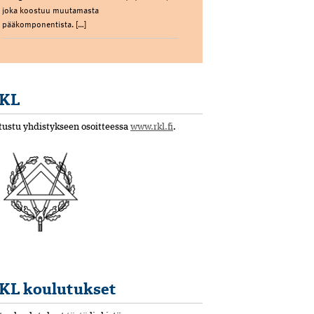
joka koostuu muutamasta
pääkomponentista. […]
KL
tustu yhdistykseen osoitteessa
www.rkl.fi
.
KL koulutukset