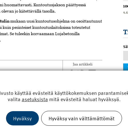
rani huomattavasti. Kuntoutusjakson päättyessä
10
olevan jo kiitettävällä tasolla.
4.
tulin
mukaan uusi kuntoutusohjelma on osoittautunut
uin perinteiset kuntoutuslaitoksissa toteutetut
T
mat. Se tuleekin korvaamaan Lujabetonilla
.
Sä
Jaa artikkeli
ivusto käyttää evästeitä käyttökokemuksen parantamiseks
valita
asetuksista
mitä evästeitä haluat hyväksyä.
ulttuuritalon
olissa Porin keskustaan Eteläpuiston ja Mikonkadun
Hyväksy
Hyväksy vain välttämättömät
opussa valmistuneessa moni­toimitalossa, Kulturhuset
aisuuden laajennusosa on tehty CLT-levyistä. Julkisivuissa