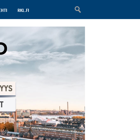
EHTI
RKL.FI