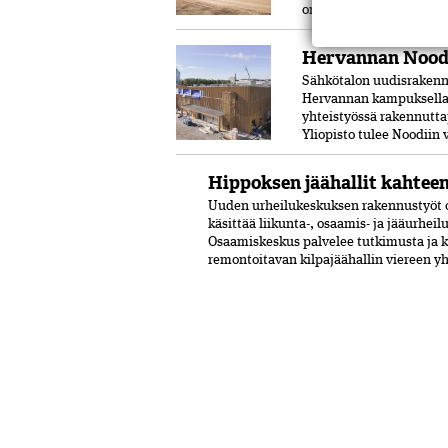
on käytetty puuta ja pal
Hervannan Noodi
Sähkötalon uudisrakenn
Hervannan kampuksella.
yhteistyössä rakennutta
Yliopisto tulee Noodiin
Hippoksen jäähallit kahtee
Uuden urheilukeskuksen rakennustyöt o
käsittää liikunta-, osaamis- ja jääurhei
Osaamiskeskus palvelee tutkimusta ja 
remontoitavan kilpajäähallin viereen y