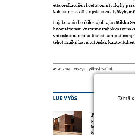
että osallistujien koettu oma työkyky pa
kolmannes osallistujista arvioi työkykynsä 
Lujabetonin henkilöstöjohtajan
Mikko Sa
huomattavasti kustannustehokkaammaksi k
yhteiskunnan rahoittamat kuntoutusohjel
tehottomiksi havaitut Aslak-kuntoutukset
terveys
,
työhyvinvointi
ASIASANAT
Tämä s
LUE MYÖS
Pori sai uuden k
Puu on merkittävässä ro
kulmaan viime vuoden l
Fiinissä. Rakennuskokon