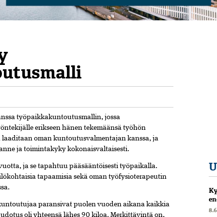
y
utusmalli
6
anssa työpaikkakuntoutusmallin, jossa
yöntekijälle erikseen hänen tekemäänsä työhön
a laaditaan oman kuntoutusvalmentajan kanssa, ja
anne ja toimintakyky kokonaisvaltaisesti.
U
uotta, ja se tapahtuu pääsääntöisesti työpaikalla.
lökohtaisia tapaamisia sekä oman työfysioterapeutin
ssa.
Ky
en
kuntoutujaa paransivat puolen vuoden aikana kaikkia
8.
udotus oli yhteensä lähes 90 kiloa. Merkittävintä on,