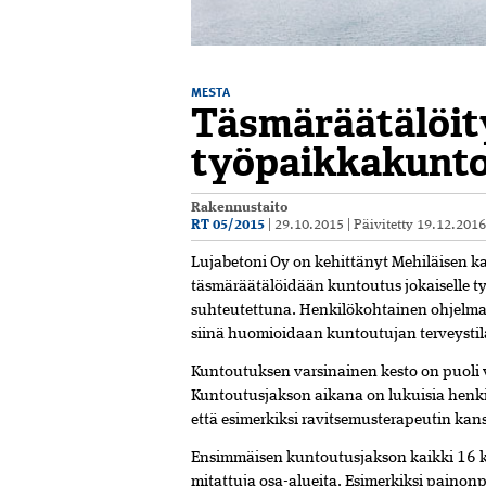
MESTA
Täsmäräätälöit
työpaikkakunto
Rakennustaito
RT 05/2015
|
29.10.2015
|
Päivitetty
19.12.201
Lujabetoni Oy on kehittänyt Mehiläisen k
täsmäräätälöidään kuntoutus jokaiselle t
suhteutettuna. Henkilökohtainen ohjelm
siinä huomioidaan kuntoutujan terveystil
Kuntoutuksen varsinainen kesto on puoli v
Kuntoutusjakson aikana on lukuisia henki
että esimerkiksi ravitsemusterapeutin kan
Ensimmäisen kuntoutusjakson kaikki 16 
mitattuja osa-alueita. Esimerkiksi painonp