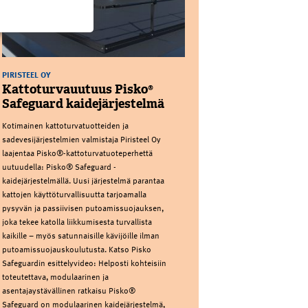
PIRISTEEL OY
Kattoturvauutuus Pisko®
Safeguard kaidejärjestelmä
Kotimainen kattoturvatuotteiden ja
sadevesijärjestelmien valmistaja Piristeel Oy
laajentaa Pisko®-kattoturvatuoteperhettä
uutuudella: Pisko® Safeguard -
kaidejärjestelmällä. Uusi järjestelmä parantaa
kattojen käyttöturvallisuutta tarjoamalla
pysyvän ja passiivisen putoamissuojauksen,
joka tekee katolla liikkumisesta turvallista
kaikille – myös satunnaisille kävijöille ilman
putoamissuojauskoulutusta. Katso Pisko
Safeguardin esittelyvideo: Helposti kohteisiin
toteutettava, modulaarinen ja
asentajaystävällinen ratkaisu Pisko®
Safeguard on modulaarinen kaidejärjestelmä,