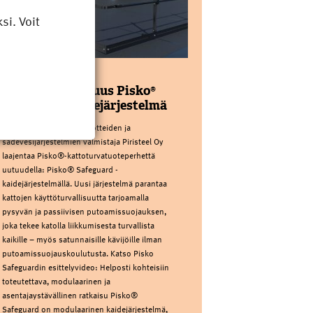
i. Voit
PIRISTEEL OY
Kattoturvauutuus Pisko®
Safeguard kaidejärjestelmä
Kotimainen kattoturvatuotteiden ja
sadevesijärjestelmien valmistaja Piristeel Oy
laajentaa Pisko®-kattoturvatuoteperhettä
uutuudella: Pisko® Safeguard -
kaidejärjestelmällä. Uusi järjestelmä parantaa
kattojen käyttöturvallisuutta tarjoamalla
pysyvän ja passiivisen putoamissuojauksen,
joka tekee katolla liikkumisesta turvallista
kaikille – myös satunnaisille kävijöille ilman
putoamissuojauskoulutusta. Katso Pisko
Safeguardin esittelyvideo: Helposti kohteisiin
toteutettava, modulaarinen ja
asentajaystävällinen ratkaisu Pisko®
Safeguard on modulaarinen kaidejärjestelmä,