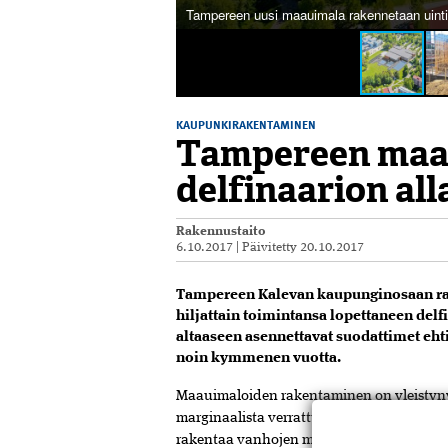
Tampereen uusi maauimala rakennetaan uint
KAUPUNKIRAKENTAMINEN
Tampereen maa
delfinaarion al
Rakennustaito
6.10.2017
|
Päivitetty
20.10.2017
Tampereen Kalevan kaupunginosaan ra
hiljattain toimintansa lopettaneen de
altaaseen asennettavat suodattimet eht
noin kymmenen vuotta.
Maauimaloiden rakentaminen on yleistynyt
marginaalista verrattuna uimahallien rak
rakentaa vanhojen maauimaloiden kylkeen