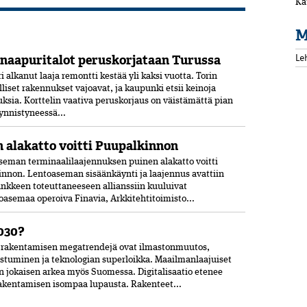
Ka
M
Le
 naapuritalot peruskorjataan Turussa
 alkanut laaja remontti kestää yli kaksi vuotta. Torin
alliset rakennukset vajoavat, ja kaupunki etsii keinoja
uksia. Korttelin vaativa peruskorjaus on väistämättä pian
ynnistyneessä...
 alakatto voitti Puupalkinnon
seman terminaalilaajennuksen puinen alakatto voitti
nnon. Lentoaseman sisäänkäynti ja laajennus avattiin
Hankkeen toteuttaneeseen allianssiin kuuluivat
oasemaa operoiva Finavia, Arkkitehtitoimisto...
030?
akentamisen megatrendejä ovat ilmastonmuutos,
stuminen ja teknologian superloikka. Maailmanlaajuiset
n jokaisen arkea myös Suomessa. Digitalisaatio etenee
rakentamisen isompaa lupausta. Rakenteet...