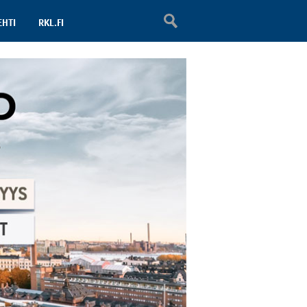
EHTI
RKL.FI