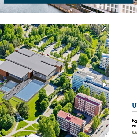
U
Ky
en
8.