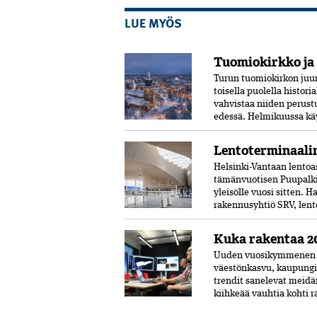
LUE MYÖS
Tuomiokirkko ja
Turun tuomiokirkon juuri
toisella puolella histori
vahvistaa niiden perust
edessä. Helmikuussa kä
Lentoterminaalin
Helsinki-Vantaan lentoa
tämänvuotisen Puupalki
yleisölle vuosi sitten. 
rakennusyhtiö SRV, lent
Kuka rakentaa 2
Uuden vuosikymmenen r
väestönkasvu, kaupungi
trendit sanelevat meidä
kiihkeää vauhtia kohti 