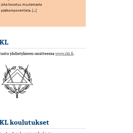
joka koostuu muutamasta
pääkomponentista. […]
KL
tustu yhdistykseen osoitteessa
www.rkl.fi
.
KL koulutukset