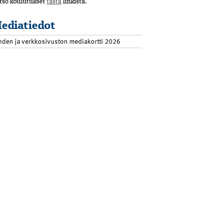
tso koulutukset
tästä
linkistä.
ediatiedot
hden ja verkkosivuston mediakortti 2026