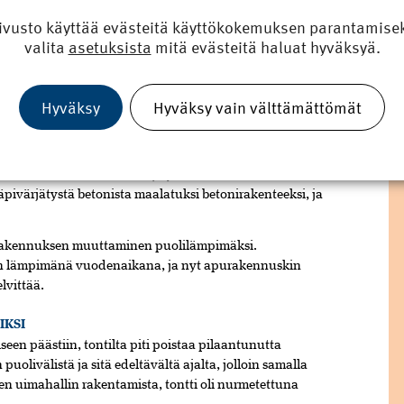
eskuksen viereen.
ivusto käyttää evästeitä käyttökokemuksen parantamiseks
valita
asetuksista
mitä evästeitä haluat hyväksyä.
iippumatta siitä, rakennetaanko allas ulos vai sisälle.
 tosin on, että satuimme saamaan
ta”, kertoo projektipäällikkö
Panu Hirvonen
Hyväksy
Hyväksy vain välttämättömät
auimalahanke oli vireillä jo vuonna 2014, jolloin
valoa. Ensimmäisen urakkatarjouskilpailun hintataso
uunnitelmia oli karsittava ja yksinkertaistettava.
pivärjätystä betonista maalatuksi betonirakenteeksi, ja
arakennuksen muuttaminen puolilämpimäksi.
 lämpimänä vuodenaikana, ja nyt apurakennuskin
lvittää.
IKSI
en päästiin, tontilta piti poistaa pilaantunutta
uolivälistä ja sitä edeltävältä ajalta, jolloin samalla
nnen uimahallin rakentamista, tontti oli nurmetettuna