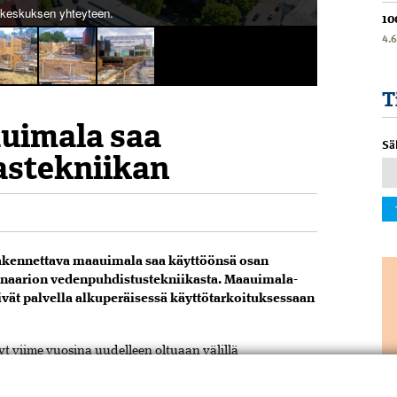
ikeskuksen yhteyteen.
10
4.
T
uimala saa
Sä
lastekniikan
kennettava maauimala saa käyttöönsä osan
lfinaarion vedenpuhdistustekniikasta. Maauimala-
ivät palvella alkuperäisessä käyttötarkoituksessaan
 viime vuosina uudelleen oltuaan välillä
entamisvolyymiin. Kun aikanaan uimahalleja tavattiin
, nyt tilanne on käänteinen. Tampereen Kalevan