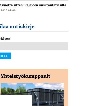
0 vuotta sitten: Rajajoen uusi rautatiesilta
6.2026 07:00
ilaa uutiskirje
hköposti
Yhteistyökumppanit