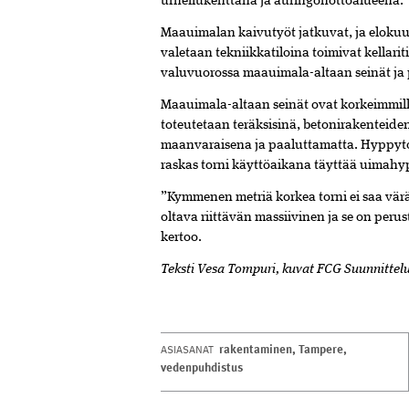
urheilukenttänä ja auringonottoalueena.
Maauimalan kaivutyöt jatkuvat, ja elokuu
valetaan tekniikkatiloina toimivat kellariti
valuvuorossa maauimala-altaan seinät ja 
Maauimala-altaan seinät ovat korkeimmilla
toteutetaan teräksisinä, betonirakenteid
maanvaraisena ja paaluttamatta. Hyppytor
raskas torni käyttöaikana täyttää uimahy
”Kymmenen metriä korkea torni ei saa vär
oltava riittävän massiivinen ja se on pe
kertoo.
Teksti Vesa Tompuri, kuvat FCG Suunnittelu
rakentaminen
,
Tampere
,
ASIASANAT
vedenpuhdistus