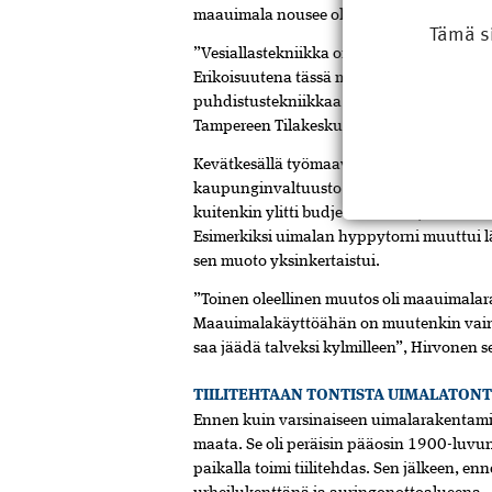
maauimala nousee olemassa olevan uintik
Tämä s
”Vesiallastekniikka on hyvin samanlainen r
Erikoisuutena tässä maauimalahankkeessa
puhdistustekniikkaa vanhasta delfinaarios
Tampereen Tilakeskuksesta.
Kevätkesällä työmaavaiheeseen edennyt ma
kaupunginvaltuusto näytti sille vihreää 
kuitenkin ylitti budjetin, minkä johdosta s
Esimerkiksi uimalan hyppytorni muuttui lä
sen muoto yksinkertaistui.
”Toinen oleellinen muutos oli maauimal
Maauimalakäyttöähän on muutenkin vain
saa jäädä talveksi kylmilleen”, Hirvonen se
TIILITEHTAAN TONTISTA UIMALATONT
Ennen kuin varsinaiseen uimalarakentamise
maata. Se oli peräisin pääosin 1900-luvun p
paikalla toimi tiilitehdas. Sen jälkeen, e