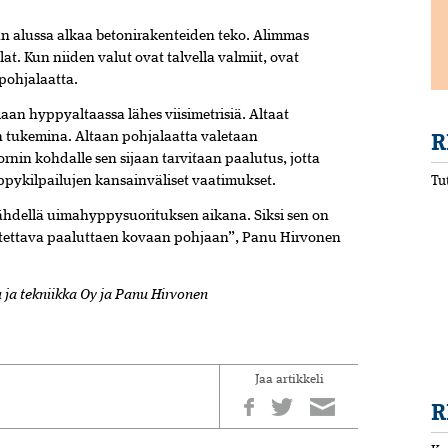
n alussa alkaa betonirakenteiden teko. Alimmas
lat. Kun niiden valut ovat talvella valmiit, ovat
pohjalaatta.
an hyppyaltaassa lähes viisimetrisiä. Altaat
R
en tukemina. Altaan pohjalaatta valetaan
nin kohdalle sen sijaan tarvitaan paalutus, jotta
ppykilpailujen kansainväliset vaatimukset.
Tu
ähdellä uimahyppysuorituksen aikana. Siksi sen on
rustettava paaluttaen kovaan pohjaan”, Panu Hirvonen
 ja tekniikka Oy ja Panu Hirvonen
Jaa artikkeli
R