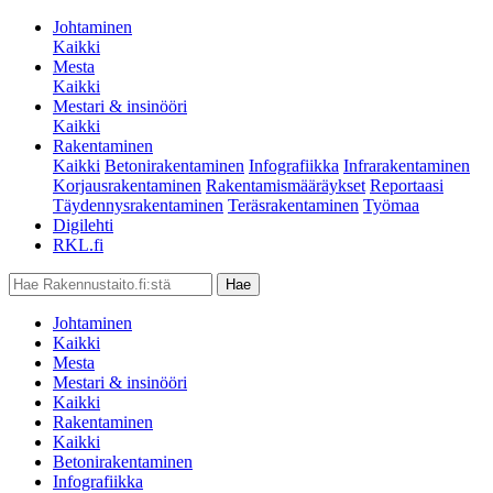
Johtaminen
Kaikki
Mesta
Kaikki
Mestari & insinööri
Kaikki
Rakentaminen
Kaikki
Betonirakentaminen
Infografiikka
Infrarakentaminen
Korjausrakentaminen
Rakentamismääräykset
Reportaasi
Täydennysrakentaminen
Teräsrakentaminen
Työmaa
Digilehti
RKL.fi
Johtaminen
Kaikki
Mesta
Mestari & insinööri
Kaikki
Rakentaminen
Kaikki
Betonirakentaminen
Infografiikka