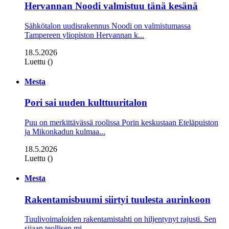
Hervannan Noodi valmistuu tänä kesänä
Sähkötalon uudisrakennus Noodi on valmistumassa
Tampereen yliopiston Hervannan k...
18.5.2026
Luettu ()
Mesta
Pori sai uuden kulttuuritalon
Puu on merkittävässä roolissa Porin keskustaan Eteläpuiston
ja Mikonkadun kulmaa...
18.5.2026
Luettu ()
Mesta
Rakentamisbuumi siirtyi tuulesta aurinkoon
Tuulivoimaloiden rakentamistahti on hiljentynyt rajusti. Sen
sijaan teollisen mi...