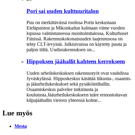
Pori sai uuden kulttuuritalon
Puu on merkittävässä roolissa Porin keskustaan
Eteläpuiston ja Mikonkadun kulmaan viime vuoden
lopussa valmistuneessa moni­toimitalossa, Kulturhuset
Fiinissä. Rakennuskokonaisuuden laajennusosa on
tehty CLT-levyistä. Julkisivuissa on käytetty puuta ja
paljon tiiltä. Uudisrakennuksen on...
Hippoksen jäähallit kahteen kerrokseen
Uuden urheilukeskuksen rakennustyöt ovat vauhdissa
Jyväskylässä. Hipposkeskus käsittää liikunta-, osaamis-
ja jääurheilukeskukset sekä pysäköintihallin.
Osaamiskeskus palvelee tutkimusta ja
koulutusta.Jääurheilukeskukseen tulee remontoitavan
kilpajäähallin viereen yhteensä kolme...
Lue myös
Mesta