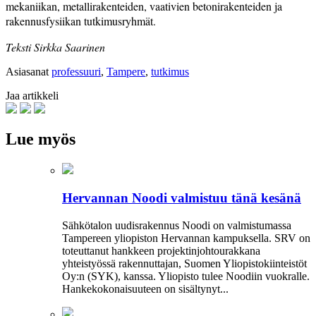
mekaniikan, metallirakenteiden, vaativien betonirakenteiden ja
rakennusfysiikan tutkimusryhmät.
Teksti Sirkka Saarinen
Asiasanat
professuuri
,
Tampere
,
tutkimus
Jaa artikkeli
Lue myös
Hervannan Noodi valmistuu tänä kesänä
Sähkötalon uudisrakennus Noodi on valmistumassa
Tampereen yliopiston Hervannan kampuksella. SRV on
toteuttanut hankkeen projektinjohtourakkana
yhteistyössä rakennuttajan, Suomen Yliopistokiinteistöt
Oy:n (SYK), kanssa. Yliopisto tulee Noodiin vuokralle.
Hankekokonaisuuteen on sisältynyt...