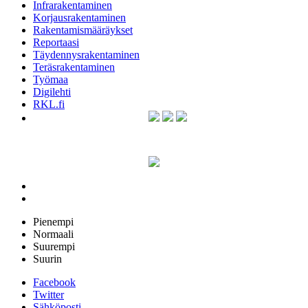
Infrarakentaminen
Korjausrakentaminen
Rakentamismääräykset
Reportaasi
Täydennysrakentaminen
Teräsrakentaminen
Työmaa
Digilehti
RKL.fi
Pienempi
Normaali
Suurempi
Suurin
Facebook
Twitter
Sähköposti