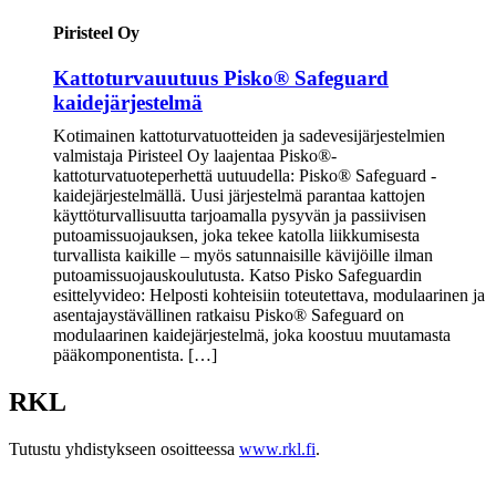
Piristeel Oy
Kattoturvauutuus Pisko® Safeguard
kaidejärjestelmä
Kotimainen kattoturvatuotteiden ja sadevesijärjestelmien
valmistaja Piristeel Oy laajentaa Pisko®-
kattoturvatuoteperhettä uutuudella: Pisko® Safeguard -
kaidejärjestelmällä. Uusi järjestelmä parantaa kattojen
käyttöturvallisuutta tarjoamalla pysyvän ja passiivisen
putoamissuojauksen, joka tekee katolla liikkumisesta
turvallista kaikille – myös satunnaisille kävijöille ilman
putoamissuojauskoulutusta. Katso Pisko Safeguardin
esittelyvideo: Helposti kohteisiin toteutettava, modulaarinen ja
asentajaystävällinen ratkaisu Pisko® Safeguard on
modulaarinen kaidejärjestelmä, joka koostuu muutamasta
pääkomponentista. […]
RKL
Tutustu yhdistykseen osoitteessa
www.rkl.fi
.