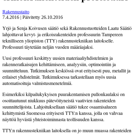
Rakennustaito
7.4.2016
|
Päivitetty
26.10.2016
Yrjö ja Senja Koivusen säätiö sekä Rakennustuotteiden Laatu Säätiö
lahjoittavat kevyt- ja erikoisrakenteiden professuurin Tampereen
teknilliseen yliopiston (TTY) rakennustekniikan laitokselle.
Professuuri täytetään neljän vuoden määräajaksi.
Uusi professuuri keskittyy uusien materiaaliyhdistelmien ja
rakenneratkaisujen kehittämiseen, analyysiin, optimointiin ja
suunnitteluun. Tutkimuksen keskiössä ovat erityisesti puu, metallit ja
erilaiset yhdistelmät. Tutkimuksessa tarkastellaan myös uusia
automatisoituja valmistusmenetelmiä.
Esimerkiksi kilpailukykyisen puurakentamisen pullonkaulaksi on
osoittautunut niukkuus pätevöityneistä vaativien rakenteiden
suunnittelijoista. Lahjoituksellaan säätiö tukee osaamisalueen
kehittymistä Suomessa erityisesti TTY:n kanssa, jolla on vahvaa
näyttöä hyvästä yhteistoiminnasta teollisuuden kanssa.
TTY:n rakennustekniikan laitoksella on jo muun muassa rakenteiden