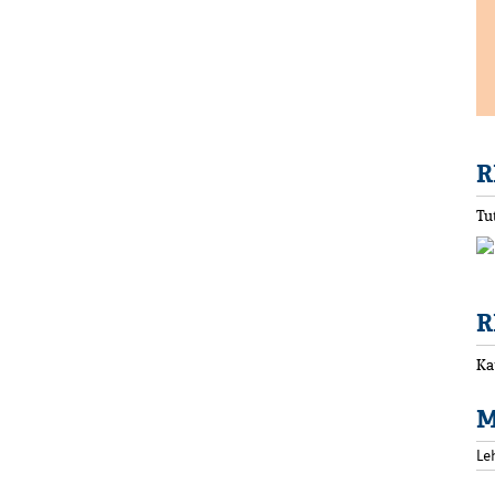
R
Tu
R
Ka
M
Le