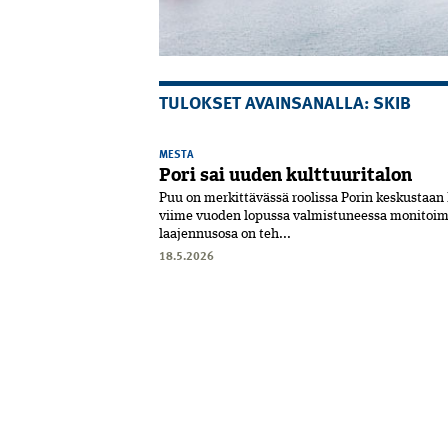
TULOKSET AVAINSANALLA: SKIB
MESTA
Pori sai uuden kulttuuritalon
Puu on merkittävässä roolissa Porin keskustaa
viime vuoden lopussa valmistuneessa moni­toim
laajennusosa on teh...
18.5.2026