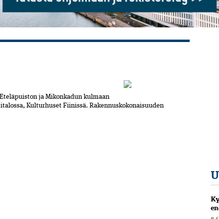
n Eteläpuiston ja Mikonkadun kulmaan
italossa, Kulturhuset Fiinissä. Rakennuskokonaisuuden
U
Ky
en
8.