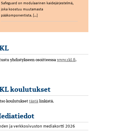
Safeguard on modulaarinen kaidejärjestelmä,
joka koostuu muutamasta
pääkomponentista. […]
KL
tustu yhdistykseen osoitteessa
www.rkl.fi
.
KL koulutukset
tso koulutukset
tästä
linkistä.
ediatiedot
hden ja verkkosivuston mediakortti 2026