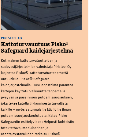
PIRISTEEL OY
Kattoturvauutuus Pisko®
Safeguard kaidejärjestelmä
Kotimainen kattoturvatuotteiden ja
sadevesijärjestelmien valmistaja Piristeel Oy
laajentaa Pisko®-kattoturvatuoteperhettä
uutuudella: Pisko® Safeguard -
kaidejärjestelmällä. Uusi järjestelmä parantaa
kattojen käyttöturvallisuutta tarjoamalla
pysyvän ja passiivisen putoamissuojauksen,
joka tekee katolla liikkumisesta turvallista
kaikille – myös satunnaisille kävijöille ilman
putoamissuojauskoulutusta. Katso Pisko
Safeguardin esittelyvideo: Helposti kohteisiin
toteutettava, modulaarinen ja
asentajaystävällinen ratkaisu Pisko®