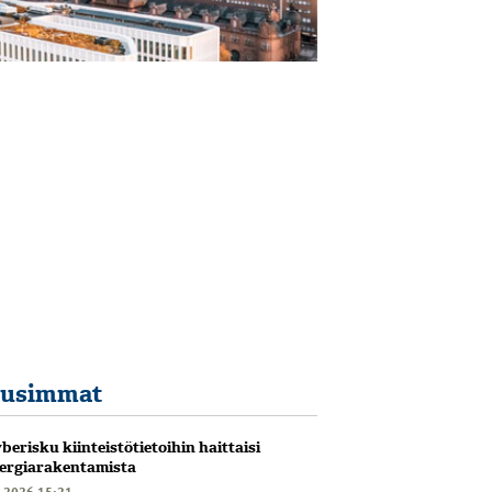
usimmat
berisku kiinteistötietoihin haittaisi
ergiarakentamista
6.2026 15:21