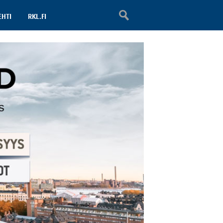
EHTI
RKL.FI