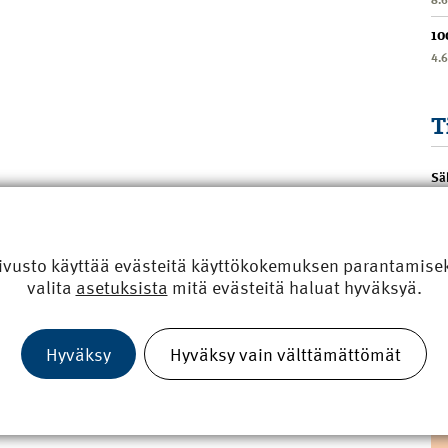
10
4.
T
Sä
ivusto käyttää evästeitä käyttökokemuksen parantamiseks
valita
asetuksista
mitä evästeitä haluat hyväksyä.
Hyväksy
Hyväksy vain välttämättömät