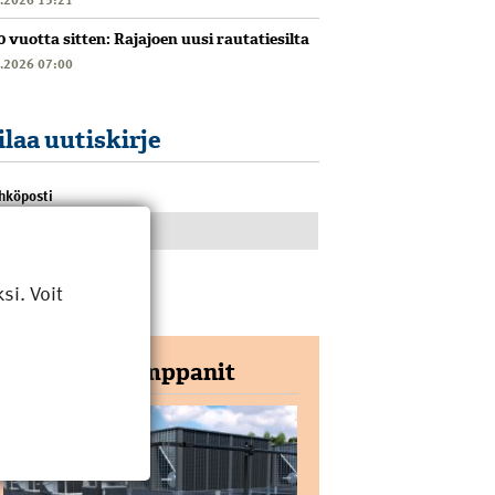
0 vuotta sitten: Rajajoen uusi rautatiesilta
6.2026 07:00
ilaa uutiskirje
hköposti
i. Voit
Yhteistyökumppanit