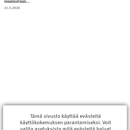
osaamistaan...
21.5.2026
Uusimmat
Tämä sivusto käyttää evästeitä
käyttökokemuksen parantamiseksi. Voit
Kyberisku kiinteistötietoihin haittaisi energiarakentamista
valita
asetuksista
mitä evästeitä haluat
8.6.2026 15:21