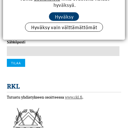
hyväksyä.
100 vuotta sitten: Rajajoen uusi rautatiesilta
Hyväksy
4.6.2026 07:00
Hyväksy vain välttämättömät
Tilaa uutiskirje
Sähköposti
RKL
Tutustu yhdistykseen osoitteessa
www.rkl.fi
.