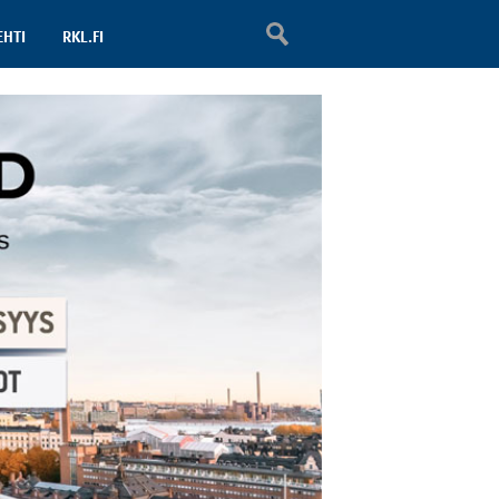
EHTI
RKL.FI