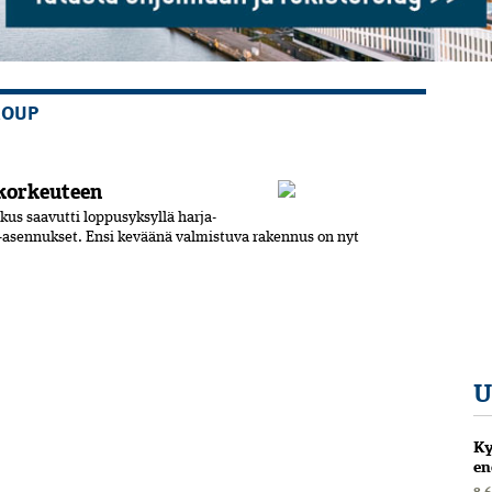
ROUP
korkeuteen
us saavutti loppusyksyllä harja­
a-asennukset. Ensi keväänä valmistuva rakennus on nyt
U
Ky
en
8.