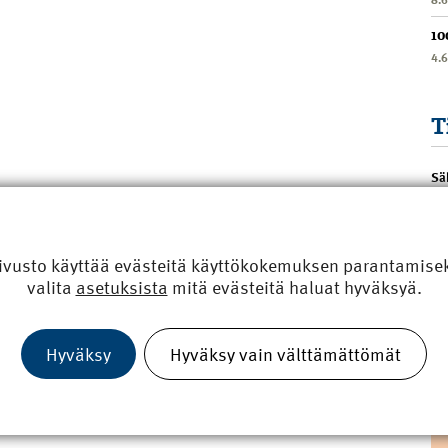
10
4.
T
Sä
ivusto käyttää evästeitä käyttökokemuksen parantamiseks
valita
asetuksista
mitä evästeitä haluat hyväksyä.
Hyväksy
Hyväksy vain välttämättömät