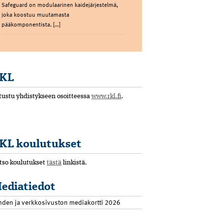
Safeguard on modulaarinen kaidejärjestelmä,
joka koostuu muutamasta
pääkomponentista. […]
KL
tustu yhdistykseen osoitteessa
www.rkl.fi
.
KL koulutukset
tso koulutukset
tästä
linkistä.
ediatiedot
hden ja verkkosivuston mediakortti 2026