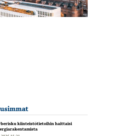
usimmat
berisku kiinteistötietoihin haittaisi
ergiarakentamista
6.2026 15:21