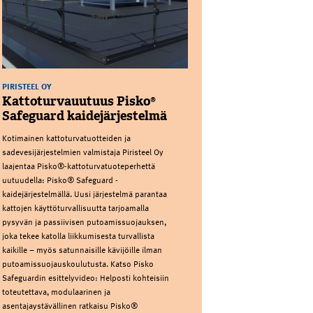
PIRISTEEL OY
Kattoturvauutuus Pisko®
Safeguard kaidejärjestelmä
Kotimainen kattoturvatuotteiden ja
sadevesijärjestelmien valmistaja Piristeel Oy
laajentaa Pisko®-kattoturvatuoteperhettä
uutuudella: Pisko® Safeguard -
kaidejärjestelmällä. Uusi järjestelmä parantaa
kattojen käyttöturvallisuutta tarjoamalla
pysyvän ja passiivisen putoamissuojauksen,
joka tekee katolla liikkumisesta turvallista
kaikille – myös satunnaisille kävijöille ilman
putoamissuojauskoulutusta. Katso Pisko
Safeguardin esittelyvideo: Helposti kohteisiin
toteutettava, modulaarinen ja
asentajaystävällinen ratkaisu Pisko®