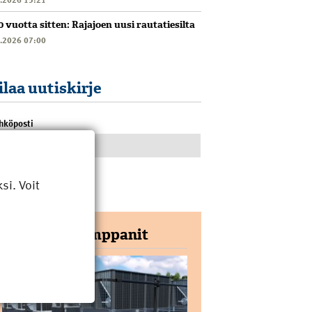
0 vuotta sitten: Rajajoen uusi rautatiesilta
6.2026 07:00
ilaa uutiskirje
hköposti
i. Voit
Yhteistyökumppanit