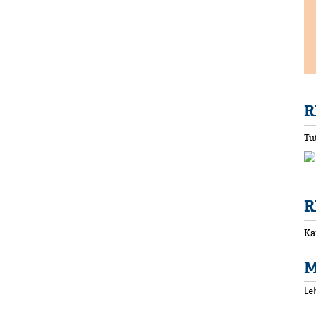
R
Tu
R
Ka
M
Le