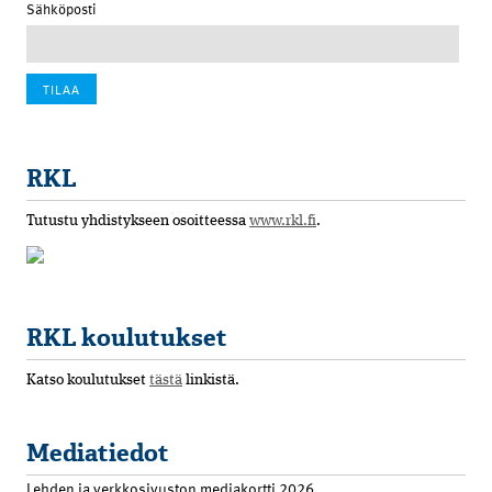
Sähköposti
RKL
Tutustu yhdistykseen osoitteessa
www.rkl.fi
.
RKL koulutukset
Katso koulutukset
tästä
linkistä.
Mediatiedot
Lehden ja verkkosivuston mediakortti 2026