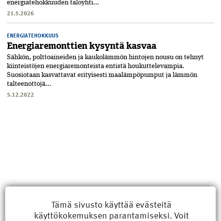
energiatehokkuuden taloyhti...
21.5.2026
ENERGIATEHOKKUUS
Energia­remonttien kysyntä kasvaa
Sähkön, polttoaineiden ja kaukolämmön hintojen nousu on tehnyt
kiinteistöjen energia­remonteista entistä houkuttelevampia.
Suosiotaan kasvattavat erityisesti maa­lämpö­pumput ja lämmön
talteen­otto­jä...
5.12.2022
Tämä sivusto käyttää evästeitä
käyttökokemuksen parantamiseksi. Voit