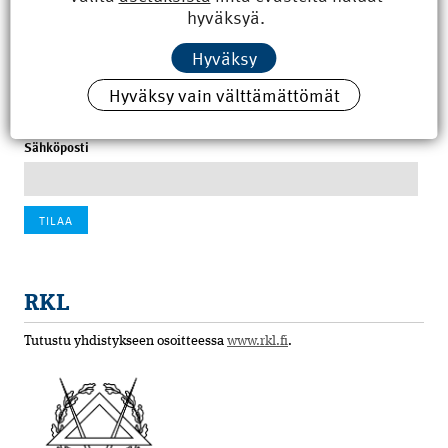
hyväksyä.
100 vuotta sitten: Rajajoen uusi rautatiesilta
Hyväksy
4.6.2026 07:00
Hyväksy vain välttämättömät
Tilaa uutiskirje
Sähköposti
RKL
Tutustu yhdistykseen osoitteessa
www.rkl.fi
.