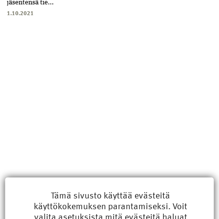
jäsentensä tie...
1.10.2021
Uusimmat
Tämä sivusto käyttää evästeitä
käyttökokemuksen parantamiseksi. Voit
Kyberisku kiinteistötietoihin haittaisi energiarakentamista
valita
asetuksista
mitä evästeitä haluat
8.6.2026 15:21