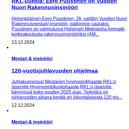
RKL-uutisia: Eero Puustinen on Vuoden
Nuori Rakennusinsinööri
Helsinkiläinen Eero Puustinen, 26, valittiin Vuoden Nuori
Raken­nusmestari/-insinööri -palkinnon saajaksi.
Puustinen on valmistunut Helsingin Metropolia Ammatti­
korkeakoulusta rakennusinsinööriksi (AM...
13.12.2024
Mestari & insinööri
120-vuotisjuhlavuoden ohjelmaa
Juhlakunnossa! Mestarien hyvinvointihaaste RKL:n
jäsenille Hyvinvointi/kuntohaaste RKL:n jäsenille,
käynnissä koko vuoden 2025 ajan. Tarkoitus on
juhlavuoden aikana kerätä eri liikuntalajeista 120 pis...
12.12.2024
Mestari & insinööri