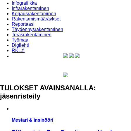
Infografiikka
Infrarakentaminen
Korjausrakentaminen
Rakentamismääräykset
Reportaasi
Täydennysrakentaminen
Teräsrakentaminen
Työmaa
Digilehti
RKL.fi
TULOKSET AVAINSANALLA:
jäsenristeily
Mestari & insinööri