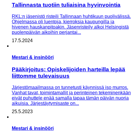
Tallinnasta tuotiin tuliaisina hyvinvointia
RKL:n jäsenistö risteili Tallinnaan huhtikuun puolivälissä.
Ohjelmassa oli luentoja, kierroksia kaupungilla ja
hivenen hauskanpitoakin. Jäsenristeily alkoi Helsingistä
puolenpäivän aikoihin perjan­tai...
17.5.2024
Mestari & insinööri
Pääkirjoitus: Opiskelijoiden harteilla lepää
liittomme tulevaisuus
Järjestömaailmassa on tunnetusti käynnissä iso murros.
Vanhat tavat, toimintamallit ja perinteinen tekeminenkään
eivät puhuttele enää samalla tapaa tämän päivän nuoria
aikuisia. Järjestäytymisaste on...
25.5.2023
Mestari & insinööri