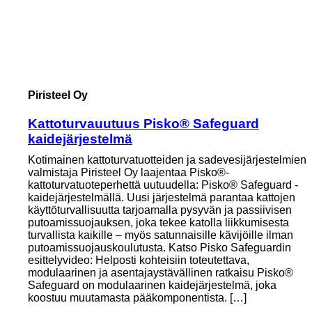
Piristeel Oy
Kattoturvauutuus Pisko® Safeguard
kaidejärjestelmä
Kotimainen kattoturvatuotteiden ja sadevesijärjestelmien
valmistaja Piristeel Oy laajentaa Pisko®-
kattoturvatuoteperhettä uutuudella: Pisko® Safeguard -
kaidejärjestelmällä. Uusi järjestelmä parantaa kattojen
käyttöturvallisuutta tarjoamalla pysyvän ja passiivisen
putoamissuojauksen, joka tekee katolla liikkumisesta
turvallista kaikille – myös satunnaisille kävijöille ilman
putoamissuojauskoulutusta. Katso Pisko Safeguardin
esittelyvideo: Helposti kohteisiin toteutettava,
modulaarinen ja asentajaystävällinen ratkaisu Pisko®
Safeguard on modulaarinen kaidejärjestelmä, joka
koostuu muutamasta pääkomponentista. […]