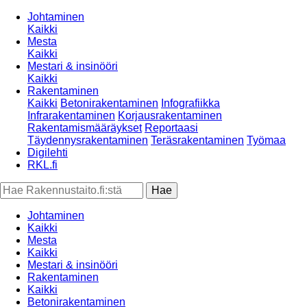
Johtaminen
Kaikki
Mesta
Kaikki
Mestari & insinööri
Kaikki
Rakentaminen
Kaikki
Betonirakentaminen
Infografiikka
Infrarakentaminen
Korjausrakentaminen
Rakentamismääräykset
Reportaasi
Täydennysrakentaminen
Teräsrakentaminen
Työmaa
Digilehti
RKL.fi
Johtaminen
Kaikki
Mesta
Kaikki
Mestari & insinööri
Rakentaminen
Kaikki
Betonirakentaminen