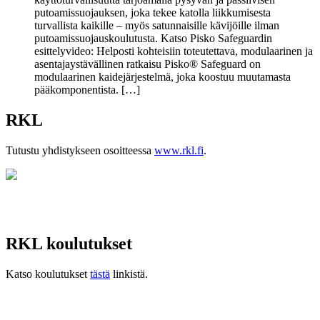
putoamissuojauksen, joka tekee katolla liikkumisesta
turvallista kaikille – myös satunnaisille kävijöille ilman
putoamissuojauskoulutusta. Katso Pisko Safeguardin
esittelyvideo: Helposti kohteisiin toteutettava, modulaarinen ja
asentajaystävällinen ratkaisu Pisko® Safeguard on
modulaarinen kaidejärjestelmä, joka koostuu muutamasta
pääkomponentista. […]
RKL
Tutustu yhdistykseen osoitteessa
www.rkl.fi
.
RKL koulutukset
Katso koulutukset
tästä
linkistä.