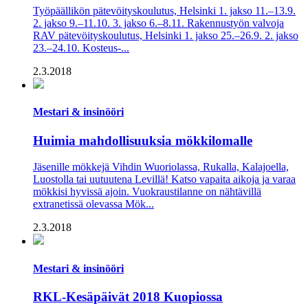
Työpäällikön pätevöityskoulutus, Helsinki 1. jakso 11.–13.9.
2. jakso 9.–11.10. 3. jakso 6.–8.11. Rakennustyön valvoja
RAV pätevöityskoulutus, Helsinki 1. jakso 25.–26.9. 2. jakso
23.–24.10. Kosteus-...
2.3.2018
Mestari & insinööri
Huimia mahdollisuuksia mökkilomalle
Jäsenille mökkejä Vihdin Wuoriolassa, Rukalla, Kalajoella,
Luostolla tai uutuutena Levillä! Katso vapaita aikoja ja varaa
mökkisi hyvissä ajoin. Vuokraustilanne on nähtävillä
extranetissä olevassa Mök...
2.3.2018
Mestari & insinööri
RKL-Kesäpäivät 2018 Kuopiossa