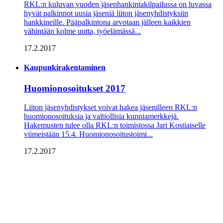
RKL:n kuluvan vuoden jäsenhankintakilpailussa on luvassa
hyvät palkinnot uusia jäseniä liiton jäsenyhdistyksiin
hankkineille. Pääpalkintona arvotaan jälleen kaikkien
vähintään kolme uutta, työelämässä...
17.2.2017
Kaupunkirakentaminen
Huomionosoitukset 2017
Liiton jäsenyhdistykset voivat hakea jäsenilleen RKL:n
huomionosoituksia ja valtiollisia kunniamerkkejä.
Hakemusten tulee olla RKL:n toimistossa Jari Kostiaiselle
viimeistään 15.4. Huomionosoitustoimi...
17.2.2017