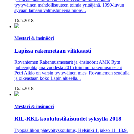
tyytyväinen mahdollisuuteen toimia yrittäjänä. 1990-luvun
syvään lamaan valmistuneena nuore...
16.5.2018
Mestari & insinööri
Lapissa rakennetaan vilkkaasti
Rovaniemen Rakennusmestarit ja -insinöörit AMK Ry:n
puheenjohtajana vuodesta 2015 toiminut rakennusmestari
Petri Aikio on varsin tyytyväinen mies. Rovaniemen seudulla
ja oikeastaan koko Lapin alueella...
16.5.2018
Mestari & insinööri
RIL-RKL koulutustilaisuudet syksyllä 2018
Työpäällikön pätevöityskoulutus, Helsinki 1. jakso 11.-13.9.