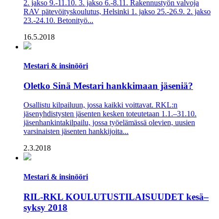
2. jakso 9.-11.10. 3. jakso 6.-8.11. Rakennustyön valvoja
RAV pätevöityskoulutus, Helsinki 1. jakso 25.-26.9. 2. jakso
23.-24.10. Betonityö...
16.5.2018
Mestari & insinööri
Oletko Sinä Mestari hankkimaan jäseniä?
Osallistu kilpailuun, jossa kaikki voittavat. RKL:n
jäsenyhdistysten jäsenten kesken toteutetaan 1.1.–31.10.
jäsenhankintakilpailu, jossa työelämässä olevien, uusien
varsinaisten jäsenten hankkijoita...
2.3.2018
Mestari & insinööri
RIL-RKL KOULUTUSTILAISUUDET kesä–
syksy 2018