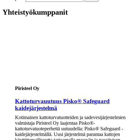
Yhteistyökumppanit
Piristeel Oy
Kattoturvauutuus Pisko® Safeguard
kaidejärjestelmä
Kotimainen kattoturvatuotteiden ja sadevesijärjestelmien
valmistaja Piristeel Oy laajentaa Pisko®-
kattoturvatuoteperhettä uutuudella: Pisko® Safeguard -
kaidejärjestelmällä. Uusi järjestelmä parantaa kattojen
käyttöturvallisuutta tarjoamalla pysyvän ja passiivisen