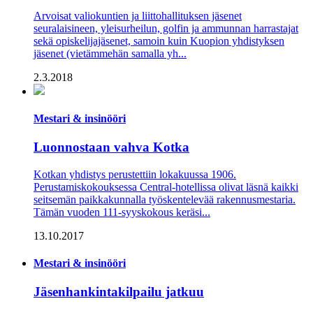
Arvoisat valiokuntien ja liittohallituksen jäsenet
seuralaisineen, yleisurheilun, golfin ja ammunnan harrastajat
sekä opiskelijajäsenet, samoin kuin Kuopion yhdistyksen
jäsenet (vietämmehän samalla yh...
2.3.2018
Mestari & insinööri
Luonnostaan vahva Kotka
Kotkan yhdistys perustettiin lokakuussa 1906.
Perustamiskokouksessa Central-hotellissa olivat läsnä kaikki
seitsemän paikkakunnalla työskentelevää rakennusmestaria.
Tämän vuoden 111-syyskokous keräsi...
13.10.2017
Mestari & insinööri
Jäsenhankinta­kilpailu jatkuu