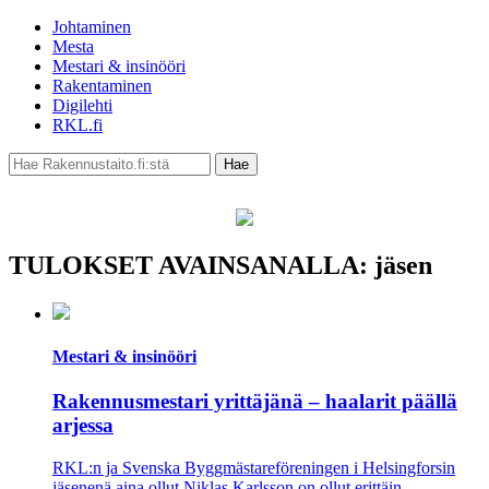
Johtaminen
Mesta
Mestari & insinööri
Rakentaminen
Digilehti
RKL.fi
TULOKSET AVAINSANALLA: jäsen
Mestari & insinööri
Rakennusmestari yrittäjänä – haalarit päällä
arjessa
RKL:n ja Svenska Byggmästareföreningen i Helsingforsin
jäsenenä aina ollut Niklas Karlsson on ollut erittäin