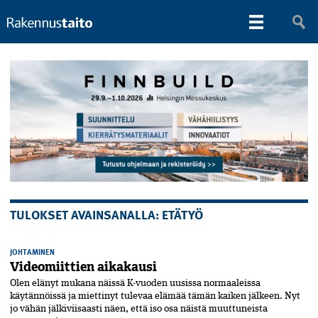
TULOKSET AVAINSANALLA: ETÄTYÖ
JOHTAMINEN
Videomiittien aikakausi
Olen elänyt mukana näissä K-vuo­den uusissa normaaleissa
käytännöissä ja miettinyt tulevaa elämää tämän kaiken jälkeen. Nyt
jo vähän jälkiviisaasti näen, että iso osa näistä muuttuneista