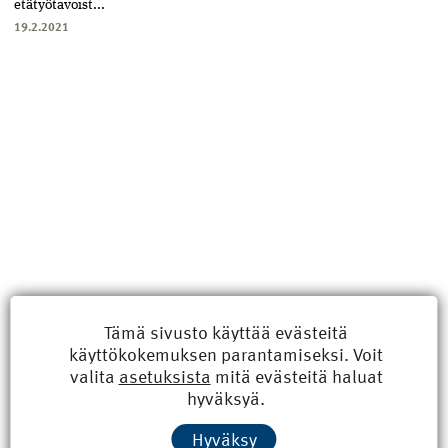
etätyötavoist...
19.2.2021
Tämä sivusto käyttää evästeitä
käyttökokemuksen parantamiseksi. Voit
Uusimmat
valita
asetuksista
mitä evästeitä haluat
hyväksyä.
Kyberisku kiinteistötietoihin haittaisi energiarakentamista
Hyväksy
8.6.2026 15:21