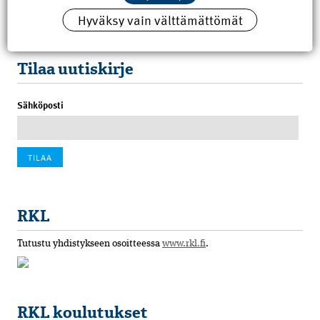
Hyväksy vain välttämättömät
100 vuotta sitten: Rajajoen uusi rautatiesilta
4.6.2026 07:00
Tilaa uutiskirje
Sähköposti
RKL
Tutustu yhdistykseen osoitteessa
www.rkl.fi
.
RKL koulutukset