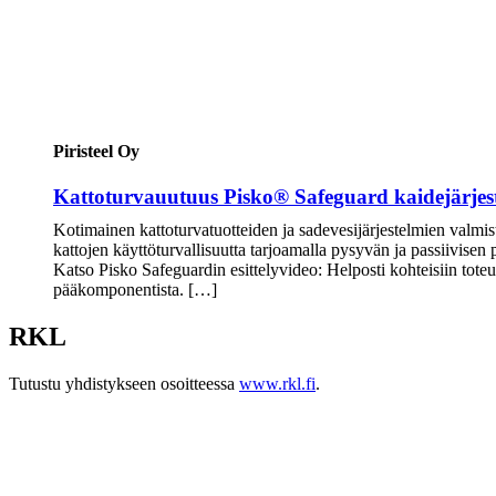
Piristeel Oy
Kattoturvauutuus Pisko® Safeguard kaidejärjes
Kotimainen kattoturvatuotteiden ja sadevesijärjestelmien valmis
kattojen käyttöturvallisuutta tarjoamalla pysyvän ja passiivisen
Katso Pisko Safeguardin esittelyvideo: Helposti kohteisiin tot
pääkomponentista. […]
RKL
Tutustu yhdistykseen osoitteessa
www.rkl.fi
.