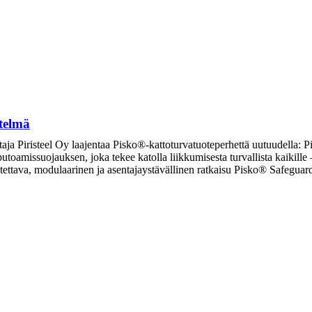
telmä
taja Piristeel Oy laajentaa Pisko®-kattoturvatuoteperhettä uutuudella: P
 putoamissuojauksen, joka tekee katolla liikkumisesta turvallista kaikill
eutettava, modulaarinen ja asentajaystävällinen ratkaisu Pisko® Safegu