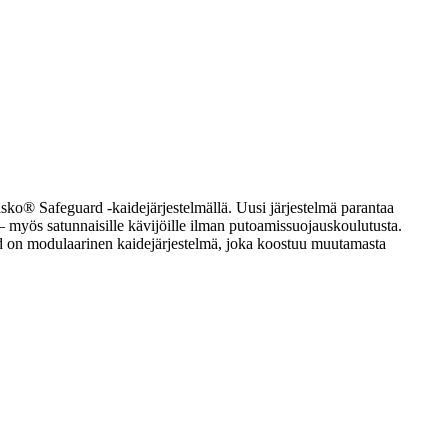
isko® Safeguard -kaidejärjestelmällä. Uusi järjestelmä parantaa
e – myös satunnaisille kävijöille ilman putoamissuojauskoulutusta.
ard on modulaarinen kaidejärjestelmä, joka koostuu muutamasta