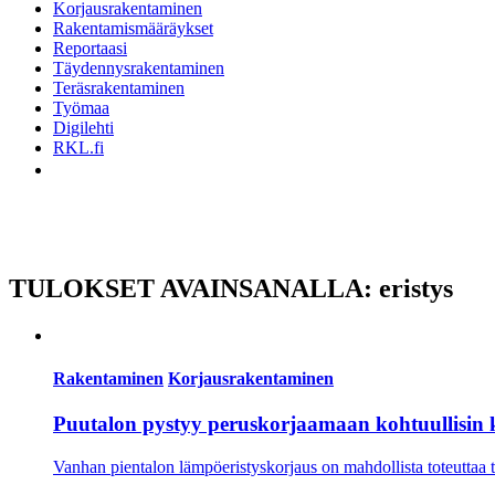
Korjausrakentaminen
Rakentamismääräykset
Reportaasi
Täydennysrakentaminen
Teräsrakentaminen
Työmaa
Digilehti
RKL.fi
TULOKSET AVAINSANALLA: eristys
Rakentaminen
Korjausrakentaminen
Puutalon pystyy peruskorjaamaan kohtuullisin 
Vanhan pientalon lämpöeristyskorjaus on mahdollista toteuttaa t