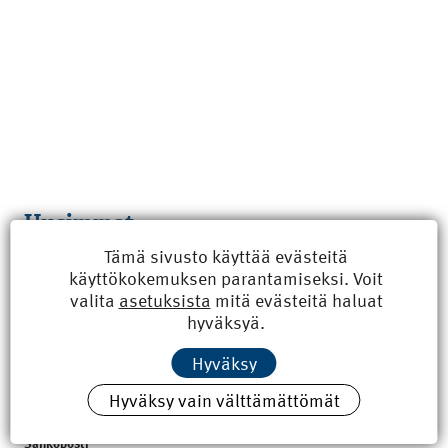
Uusimmat
Tämä sivusto käyttää evästeitä
Kyberisku kiinteistötietoihin haittaisi energiarakentamista
käyttökokemuksen parantamiseksi. Voit
8.6.2026 15:21
valita
asetuksista
mitä evästeitä haluat
hyväksyä.
100 vuotta sitten: Rajajoen uusi rautatiesilta
4.6.2026 07:00
Hyväksy
Tilaa uutiskirje
Hyväksy vain välttämättömät
Sähköposti