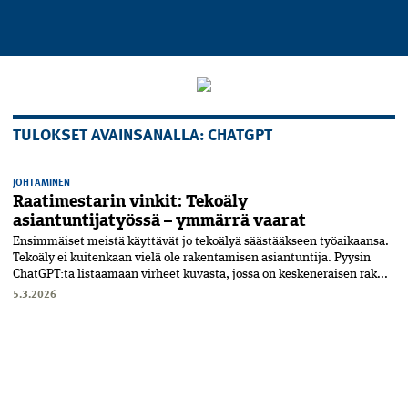
TULOKSET AVAINSANALLA: CHATGPT
JOHTAMINEN
Raatimestarin vinkit: Tekoäly
asiantuntijatyössä – ymmärrä vaarat
Ensimmäiset meistä käyttävät jo tekoälyä säästääkseen työaikaansa.
T­ekoäly ei kuitenkaan vielä ole rakentamisen asiantuntija. Pyysin
ChatGPT:tä listaamaan virheet kuvas­ta, jossa on keskeneräisen rak...
5.3.2026