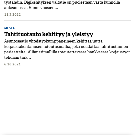
työtahdin. Digikehityksen valtatie on puolestaan vasta kunnolla
aukeamassa. Viime vuosien...
11.3.2022
MESTA
Tahtituotanto kehittyy ja yleistyy
Asuntosäätiö yhteistyökumppaneineen kehittää uutta
korjausrakentamisen toteutusmallia, joka noudattaa tahtituotannon
periaatteita. Allianssimallilla toteutettavassa hankkeessa korjaustyöt
tehdään tark...
6.10.2021