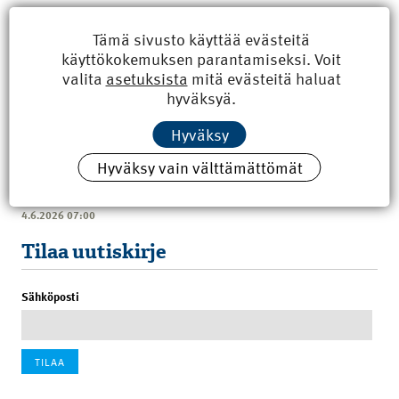
Tämä sivusto käyttää evästeitä
käyttökokemuksen parantamiseksi. Voit
valita
asetuksista
mitä evästeitä haluat
hyväksyä.
Uusimmat
Hyväksy
Kyberisku kiinteistötietoihin haittaisi energiarakentamista
Hyväksy vain välttämättömät
8.6.2026 15:21
100 vuotta sitten: Rajajoen uusi rautatiesilta
4.6.2026 07:00
Tilaa uutiskirje
Sähköposti