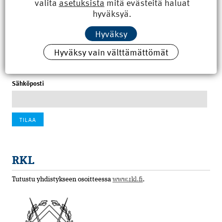
valita
asetuksista
mitä evästeitä haluat
8.6.2026 15:21
hyväksyä.
100 vuotta sitten: Rajajoen uusi rautatiesilta
Hyväksy
4.6.2026 07:00
Hyväksy vain välttämättömät
Tilaa uutiskirje
Sähköposti
RKL
Tutustu yhdistykseen osoitteessa
www.rkl.fi
.