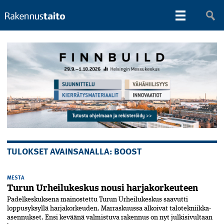
TULOKSET AVAINSANALLA: BOOST
MESTA
Turun Urheilukeskus nousi harjakorkeuteen
Padelkeskuksena mainostettu Turun Urheilu­keskus saavutti
loppusyksyllä harja­korkeuden. Marraskuussa alkoivat talotekniikka-
asennukset. Ensi keväänä valmistuva rakennus on nyt julkisivultaan