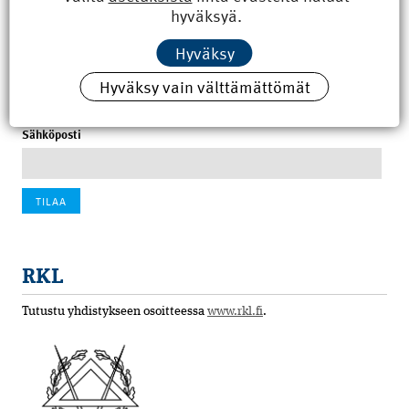
hyväksyä.
100 vuotta sitten: Rajajoen uusi rautatiesilta
Hyväksy
4.6.2026 07:00
Hyväksy vain välttämättömät
Tilaa uutiskirje
Sähköposti
RKL
Tutustu yhdistykseen osoitteessa
www.rkl.fi
.