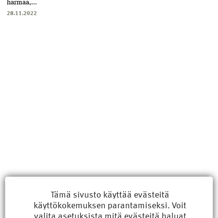
harmaa,...
28.11.2022
Uusimmat
Tämä sivusto käyttää evästeitä
käyttökokemuksen parantamiseksi. Voit
Kyberisku kiinteistötietoihin haittaisi energiarakentamista
valita
asetuksista
mitä evästeitä haluat
8.6.2026 15:21