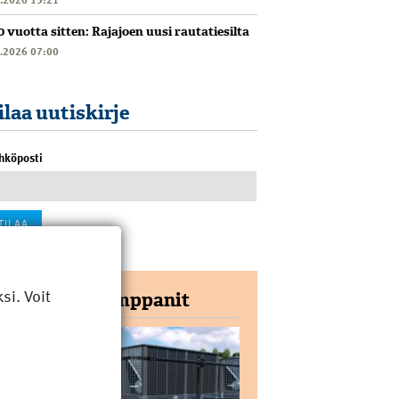
0 vuotta sitten: Rajajoen uusi rautatiesilta
6.2026 07:00
ilaa uutiskirje
hköposti
i. Voit
Yhteistyökumppanit