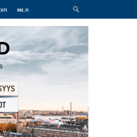
EHTI
RKL.FI