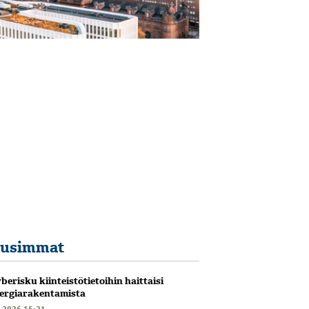
usimmat
berisku kiinteistötietoihin haittaisi
ergiarakentamista
6.2026 15:21