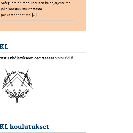
Safeguard on modulaarinen kaidejärjestelmä,
joka koostuu muutamasta
pääkomponentista. […]
KL
tustu yhdistykseen osoitteessa
www.rkl.fi
.
KL koulutukset