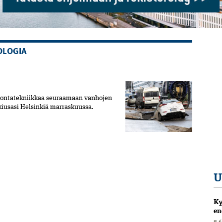
OLOGIA
lvontatekniikkaa seuraamaan vanhojen
kiusasi Helsinkiä marraskuussa.
U
Ky
en
8.