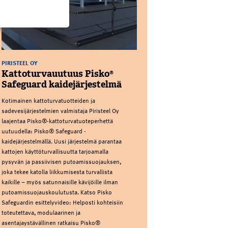
PIRISTEEL OY
Kattoturvauutuus Pisko®
Safeguard kaidejärjestelmä
Kotimainen kattoturvatuotteiden ja
sadevesijärjestelmien valmistaja Piristeel Oy
laajentaa Pisko®-kattoturvatuoteperhettä
uutuudella: Pisko® Safeguard -
kaidejärjestelmällä. Uusi järjestelmä parantaa
kattojen käyttöturvallisuutta tarjoamalla
pysyvän ja passiivisen putoamissuojauksen,
joka tekee katolla liikkumisesta turvallista
kaikille – myös satunnaisille kävijöille ilman
putoamissuojauskoulutusta. Katso Pisko
Safeguardin esittelyvideo: Helposti kohteisiin
toteutettava, modulaarinen ja
asentajaystävällinen ratkaisu Pisko®