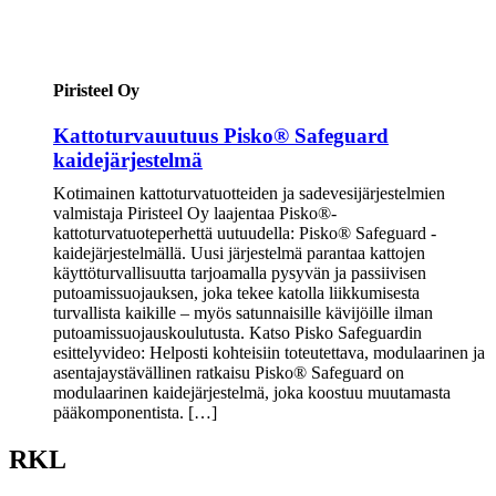
Piristeel Oy
Kattoturvauutuus Pisko® Safeguard
kaidejärjestelmä
Kotimainen kattoturvatuotteiden ja sadevesijärjestelmien
valmistaja Piristeel Oy laajentaa Pisko®-
kattoturvatuoteperhettä uutuudella: Pisko® Safeguard -
kaidejärjestelmällä. Uusi järjestelmä parantaa kattojen
käyttöturvallisuutta tarjoamalla pysyvän ja passiivisen
putoamissuojauksen, joka tekee katolla liikkumisesta
turvallista kaikille – myös satunnaisille kävijöille ilman
putoamissuojauskoulutusta. Katso Pisko Safeguardin
esittelyvideo: Helposti kohteisiin toteutettava, modulaarinen ja
asentajaystävällinen ratkaisu Pisko® Safeguard on
modulaarinen kaidejärjestelmä, joka koostuu muutamasta
pääkomponentista. […]
RKL