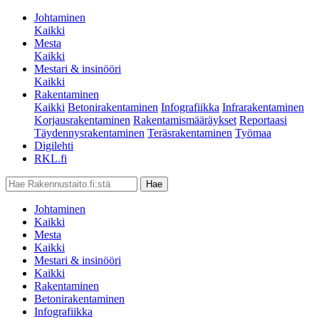
Johtaminen
Kaikki
Mesta
Kaikki
Mestari & insinööri
Kaikki
Rakentaminen
Kaikki
Betonirakentaminen
Infografiikka
Infrarakentaminen
Korjausrakentaminen
Rakentamismääräykset
Reportaasi
Täydennysrakentaminen
Teräsrakentaminen
Työmaa
Digilehti
RKL.fi
Johtaminen
Kaikki
Mesta
Kaikki
Mestari & insinööri
Kaikki
Rakentaminen
Betonirakentaminen
Infografiikka