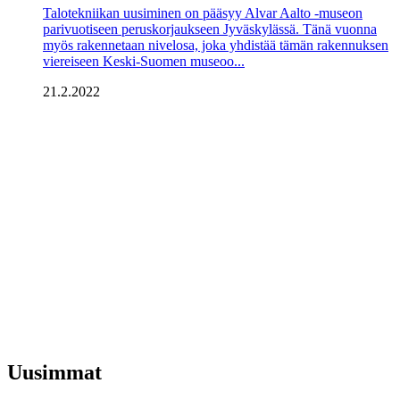
Talotekniikan uusiminen on pääsyy Alvar Aalto -museon
parivuotiseen peruskorjaukseen Jyväskylässä. Tänä vuonna
myös rakennetaan nivelosa, joka yhdistää tämän rakennuksen
viereiseen Keski-Suomen museoo...
21.2.2022
Uusimmat