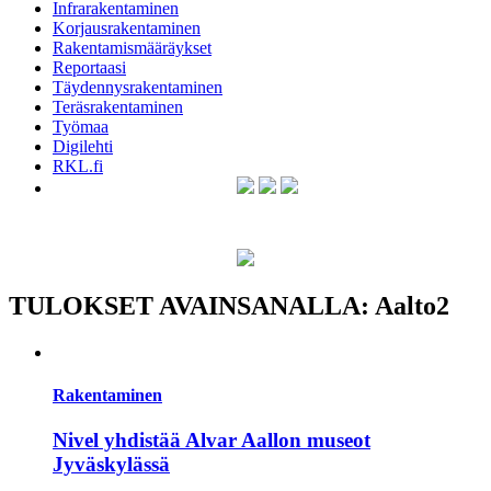
Infrarakentaminen
Korjausrakentaminen
Rakentamismääräykset
Reportaasi
Täydennysrakentaminen
Teräsrakentaminen
Työmaa
Digilehti
RKL.fi
TULOKSET AVAINSANALLA: Aalto2
Rakentaminen
Nivel yhdistää Alvar Aallon museot
Jyväskylässä