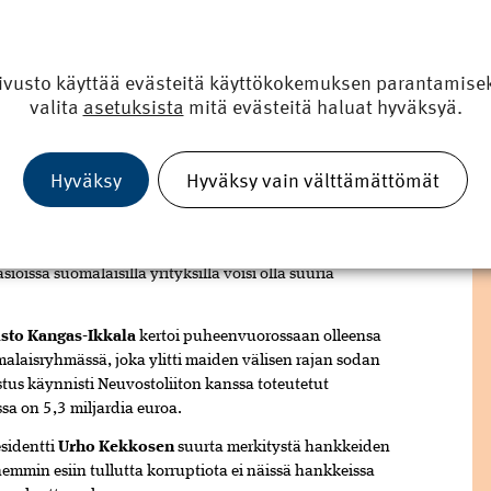
 rakentamisen tulevaisuutta. Sitä tulee leimaamaan
uksiin ja erityisesti pääkaupunkiseudulle.
ivusto käyttää evästeitä käyttökokemuksen parantamiseks
UUS
valita
asetuksista
mitä evästeitä haluat hyväksyä.
ko Aho
. Hänestä oli yllättävää, että rakennusala oli yksi
itä toimialoja maassamme. Edelleen hän korosti idän
 aina merkittävä asia. Hän jakoi suomalaiset kolmeen
Hyväksy
Hyväksy vain välttämättömät
 kannalta, toisten mielestä emme tarvitse Venäjää.
kauppakumppaniksi, mutta myös muut maat ovat
issa suomalaisilla yrityksillä voisi olla suuria
sto Kangas-Ikkala
kertoi puheenvuorossaan olleensa
laisryhmässä, joka ylitti maiden välisen rajan sodan
tus käynnisti Neuvostoliiton kanssa toteutetut
a on 5,3 miljardia euroa.
esidentti
Urho Kekkosen
suurta merkitystä hankkeiden
hemmin esiin tullutta korruptiota ei näissä hankkeissa