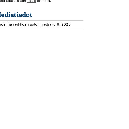
tso koulutukset
tästä
linkistä.
ediatiedot
hden ja verkkosivuston mediakortti 2026