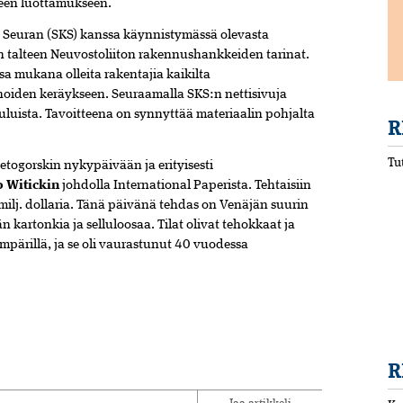
seen luottamukseen.
n Seuran (SKS) kanssa käynnistymässä olevasta
 talteen Neuvostoliiton rakennushankkeiden tarinat.
sa mukana olleita rakentajia kaikilta
rinoiden keräykseen. Seuraamalla SKS:n nettisivuja
tauluista. Tavoitteena on synnyttää materiaalin pohjalta
R
Tu
etogorskin nykypäivään ja erityisesti
o Witickin
johdolla International Paperista. Tehtaisiin
ilj. dollaria. Tänä päivänä tehdas on Venäjän suurin
än kartonkia ja selluloosaa. Tilat olivat tehokkaat ja
mpärillä, ja se oli vaurastunut 40 vuodessa
R