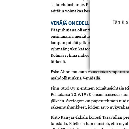
sellutehdashanke. Pipatti tarkasteli myös
erittäin voimakas keskittyminen kasvukesk
Tämä s
VENÄJÄ ON EDELLEEN MAHDOLLIS
Pääpuhujana oli entinen pääministeri
Es
ensimmäisiä merkittäviä kansainvälistyne
kaupan pitkää jatkumoa, joka on Suomelle
ryhmään; yksi katsoo asioita aina Venäjän
Kolmas ryhmä näkee Venäjän tärkeäksi 
tärkeitä.
Esko Ahon mukaan esimerkiksi ympäristöasio
mahdollisuuksia Venäjällä.
Finn-Stroi Oy:n entinen toimitusjohtaja
Ri
Pelkolassa 30.9.1970 ensimmäisessä suoma
jälkeen. Svetogorskin paperitehtaan uudis
rakennushankkeet, joiden arvo nykyrahass
Risto Kangas-Ikkala korosti Tasavallan pr
taustalla. Edelleen hän muisteli, että myö