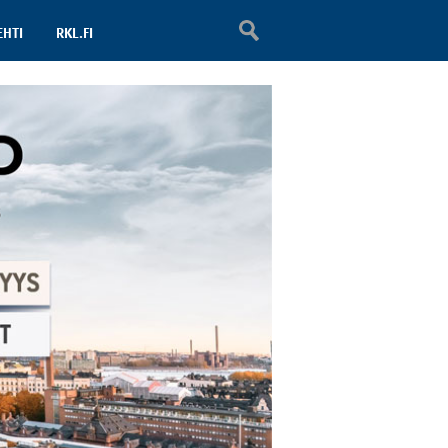
EHTI
RKL.FI