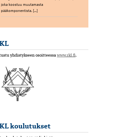
joka koostuu muutamasta
pääkomponentista. […]
KL
tustu yhdistykseen osoitteessa
www.rkl.fi
.
KL koulutukset