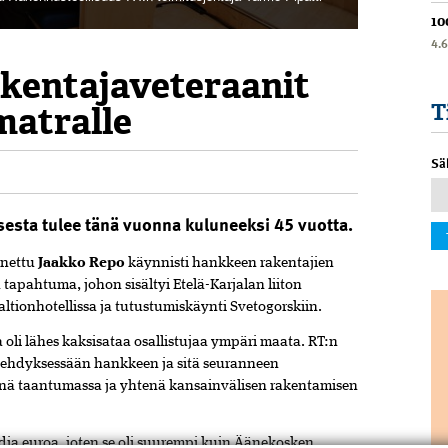
10
4.
akentajaveteraanit
matralle
T
Sä
esta tulee tänä vuonna kuluneeksi 45 vuotta.
nnettu
Jaakko Repo
käynnisti hankkeen rakentajien
tapahtuma, johon sisältyi Etelä-Karjalan liiton
altionhotellissa ja tutustumiskäynti Svetogorskiin.
 oli lähes kaksisataa osallistujaa ympäri maata. RT:n
rvehdyksessään hankkeen ja sitä seuranneen
änä taantumassa ja yhtenä kansainvälisen rakentamisen
ia euroa, joten se oli suurempi kuin Äänekosken