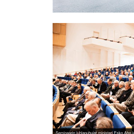
Seminaarin juhlapuhujat ministeri Esko Aho j