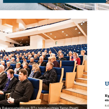
U
Ky
en
8.
a Rakennusteollisuus RT:n toimitusjohtaja Tarmo Pipatti