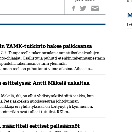
Jaa artikkeli
Ka
M
Le
in YAMK-tutkinto hakee paikkaansa
7.3. Tampereelle rakennusalan ammattikorkeakoulujen
nto-ohjaajat. Osallistujia puhutti etenkin rakennusmestarin
uspuolella rakennusmestarin ylemmän
nnon rooli on puhuttanut viime ­aikoina. ­Aiheesta...
n esittelyssä: Antti Mäkelä uskaltaa
Mäkelä, 60, on ollut yhdistysaktiivi siitä saakka, kun
ana Petäjäskosken nuoriso­seuran johtokunnan
paikkoja eri yhdistyksissä on kertynyt yli kymmenen.
oimetkin ovat tulleet tutuiksi. RKL:n...
 määritteli eettiset pelisäännöt