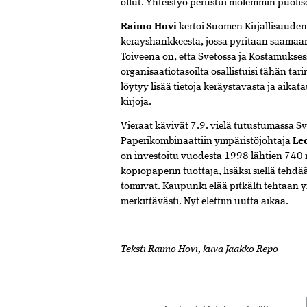
ollut. Yhteistyö perustui molemmin puoli
Raimo Hovi
kertoi Suomen Kirjallisuude
keräyshankkeesta, jossa pyritään saamaan
Toiveena on, että Svetossa ja Kostamukses
organisaatiotasoilta osallistuisi tähän ta
löytyy lisää tietoja keräystavasta ja aika
kirjoja.
Vieraat kävivät 7.9. vielä tutustumassa Sv
Paperikombinaattiin ympäristöjohtaja
Le
on investoitu vuodesta 1998 lähtien 740 m
kopiopaperin tuottaja, lisäksi siellä tehdä
toimivat. Kaupunki elää pitkälti tehtaan y
merkittävästi. Nyt elettiin uutta aikaa.
Teksti Raimo Hovi, kuva Jaakko Repo