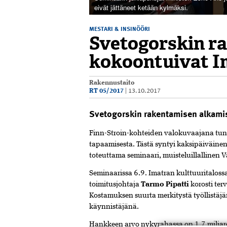
eivät jättäneet ketään kylmäksi.
MESTARI & INSINÖÖRI
Svetogorskin r
kokoontuivat I
Rakennustaito
RT 05/2017
|
13.10.2017
Svetogorskin rakentamisen alkamis
F
inn-Stroin-kohteiden valokuvaajana tu
tapaamisesta. Tästä syntyi kaksipäiväinen 
toteuttama seminaari, muisteluillallinen V
Seminaarissa 6.9. Imatran kulttuuritalossa
toimitusjohtaja
Tarmo Pipatti
korosti te
Kostamuksen suurta merkitystä työllistäj
käynnistäjänä.
Hankkeen arvo nykyrahassa on 1,7 miljard