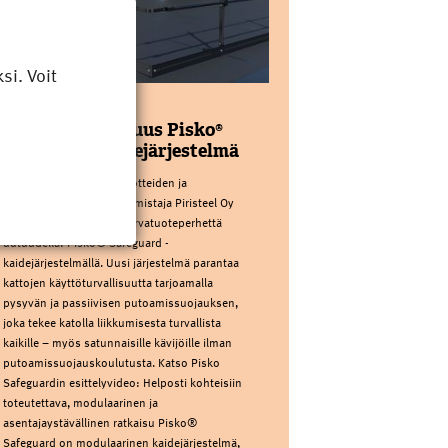
i. Voit
PIRISTEEL OY
Kattoturvauutuus Pisko®
Safeguard kaidejärjestelmä
Kotimainen kattoturvatuotteiden ja
sadevesijärjestelmien valmistaja Piristeel Oy
laajentaa Pisko®-kattoturvatuoteperhettä
uutuudella: Pisko® Safeguard -
kaidejärjestelmällä. Uusi järjestelmä parantaa
kattojen käyttöturvallisuutta tarjoamalla
pysyvän ja passiivisen putoamissuojauksen,
joka tekee katolla liikkumisesta turvallista
kaikille – myös satunnaisille kävijöille ilman
putoamissuojauskoulutusta. Katso Pisko
Safeguardin esittelyvideo: Helposti kohteisiin
toteutettava, modulaarinen ja
asentajaystävällinen ratkaisu Pisko®
Safeguard on modulaarinen kaidejärjestelmä,