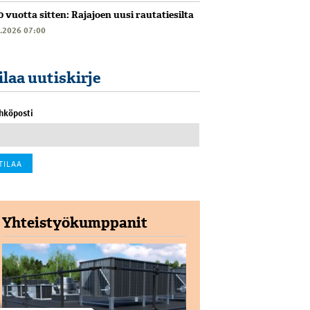
0 vuotta sitten: Rajajoen uusi rautatiesilta
6.2026 07:00
ilaa uutiskirje
hköposti
Yhteistyökumppanit