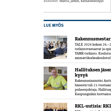
Imatra
,
juhlat
,
kansainvälisyys
ASIASANAT
LUE MYÖS
Rakennusmestar
TALK 2026 kokosi 26.–2
tutkintovastaavat ja opi
YAMK-tutkinto. Koulut
ammattikorkeakoulututki
Hallituksen jäse
kysyä
Rakennusinsinööri Antti 
hänestä tuli 21-vuo­tia
puheenjohtaja. Hallitus
Kaupunginkin luottamust
RKL-uutisia: RKL