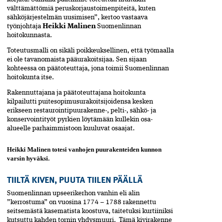
välttämättömiä peruskorjaustoimenpiteitä, kuten
sähköjärjestelmän uusimisen”, kertoo vastaava
työnjohtaja
Heikki Malinen
Suomenlinnan
hoitokunnasta.
Toteutusmalli on sikäli poikkeuksellinen, että työmaalla
ei ole tavanomaista pääurakoitsijaa. Sen sijaan
kohteessa on päätoteuttaja, jona toimii Suomenlinnan
hoitokunta itse.
Rakennuttajana ja päätoteuttajana hoitokunta
kilpailutti puitesopimusurakoitsijoidensa kesken
erikseen restaurointipuurakenne-, pelti-, sähkö- ja
konservointityöt pyrkien löytämään kullekin osa-
alueelle parhaimmistoon kuuluvat osaajat.
Heikki Malinen totesi vanhojen puurakenteiden kunnon
varsin hyväksi.
TIILTÄ KIVEN, PUUTA TIILEN PÄÄLLÄ
Suomenlinnan upseerikerhon vanhin eli alin
”kerrostuma” on vuosina 1774 – 1788 rakennettu
seitsemästä kasematista koostuva, taitetuksi kurtiiniksi
kutsuttu kahden tornin yhdysmuuri. Tämä kivirakenne