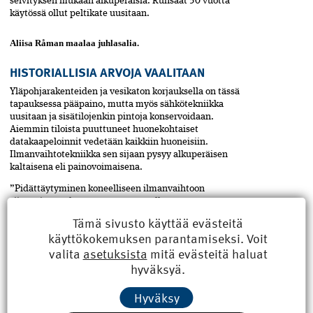
selvityksen mukaan alkuperäisiä. Runsaat 50 vuotta
käytössä ollut peltikate uusitaan.
Aliisa Råman maalaa juhlasalia.
HISTORIALLISIA ARVOJA VAALITAAN
Yläpohjarakenteiden ja vesikaton korjauksella on tässä
tapauksessa pääpaino, mutta myös sähkötekniikka
uusitaan ja sisätilojenkin pintoja konservoidaan.
Aiemmin tiloista puuttuneet huonekohtaiset
datakaapeloinnit vedetään kaikkiin huoneisiin.
Ilmanvaihtotekniikka sen sijaan pysyy alkuperäisen
kaltaisena eli painovoimaisena.
”Pidättäytyminen koneelliseen ilmanvaihtoon
siirtymisestä, kuten myös päätös olla asentamatta
hissiä, liittyy rakennuksen historiallisten arvojen
Tämä sivusto käyttää evästeitä
vaalimiseen. Näitä nykyajan teknisiä ratkaisuja kyllä
käyttökokemuksen parantamiseksi. Voit
harkittiin, ja ne olisivat olleet toteutettavissa. Talon
valita
asetuksista
mitä evästeitä haluat
muiden arvojen vuoksi niitä ei kuitenkaan lopulta
hyväksyä.
haluttu toteuttaa”, Heikki Malinen perustelee.
Kohteen puukorjaustyöt tekee Restart Oy, peltityöt
Hyväksy
Solvikin Kattohuolto Oy, sähkötyöt Aro Systems Oy ja
konservoinnit Restaurointimaalaus Mimos Oy.