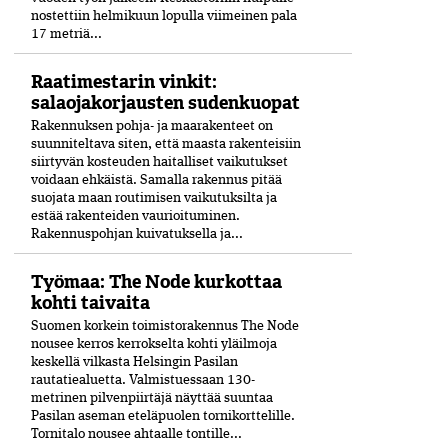
nostettiin helmikuun lopulla viimeinen pala
17 metriä...
Raatimestarin vinkit:
salaojakorjausten sudenkuopat
Rakennuksen pohja- ja maarakenteet on
suunniteltava siten, että maasta rakenteisiin
siirtyvän kosteuden haitalliset vaikutukset
voidaan ehkäistä. Samalla rakennus pitää
suojata maan routimisen vaikutuksilta ja
estää rakenteiden vaurioituminen.
Rakennuspohjan kuivatuksella ja...
Työmaa: The Node kurkottaa
kohti taivaita
Suomen korkein toimistorakennus The Node
nousee kerros kerrokselta kohti yläilmoja
keskellä vilkasta Helsingin Pasilan
rautatiealuetta. Valmistuessaan 130-
metrinen pilvenpiirtäjä näyttää suuntaa
Pasilan aseman eteläpuolen tornikorttelille.
Tornitalo nousee ahtaalle tontille...