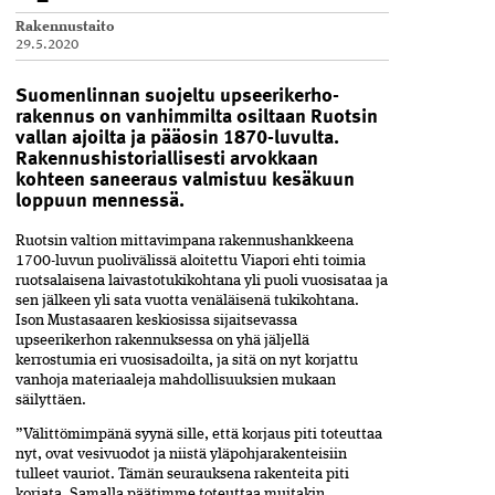
Rakennustaito
29.5.2020
Suomenlinnan suojeltu upseerikerho­
rakennus on vanhimmilta osiltaan Ruotsin
vallan ajoilta ja pääosin 1870-luvulta.
Rakennus­historiallisesti arvokkaan
kohteen saneeraus valmistuu kesäkuun
loppuun mennessä.
Ruotsin valtion mittavimpana rakennushankkeena
1700-luvun puolivälissä aloitettu Viapori ehti toimia
ruotsalaisena laivastotukikohtana yli puoli vuosisataa ja
sen jälkeen yli sata vuotta venäläisenä tukikohtana.
Ison Mustasaaren keskiosissa sijaitsevassa
upseerikerhon rakennuksessa on yhä jäljellä
kerrostumia eri vuosisadoilta, ja sitä on nyt korjattu
vanhoja materiaaleja mahdollisuuksien mukaan
säilyttäen.
”Välittömimpänä syynä sille, että korjaus piti toteuttaa
nyt, ovat vesivuodot ja niistä yläpohjarakenteisiin
tulleet vauriot. Tämän seurauksena rakenteita piti
korjata. Samalla päätimme toteuttaa muitakin