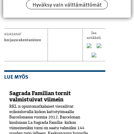
Hyväksy vain välttämättömät
Teksti ja kuvat Vesa Tompuri
ASIASANAT
Jaa
artikkeli
korjausrakentaminen
LUE MYÖS
Sagrada Familian tornit
valmistuivat viimein
RKL:n opintomatkalaiset vierailivat
erikoisluvalla kirkon kattotyömaalla
Barcelonassa vuonna 2012. Barcelonan
kuuluisan La Sagrada Família -kirkon
viimeinenkin torni on saatu valmiiksi­ 144
vuoden työn jälkeen. Keskustornin huipulle