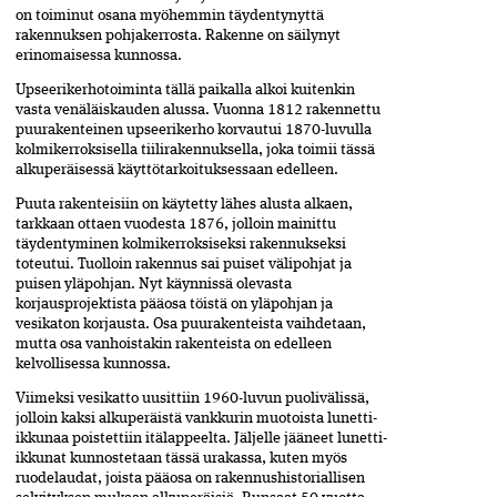
on toiminut osana myöhemmin täydentynyttä
rakennuksen pohjakerrosta. Rakenne on säilynyt
erinomaisessa kunnossa.
Upseerikerhotoiminta tällä paikalla alkoi kuitenkin
vasta venäläiskauden alussa. Vuonna 1812 rakennettu
puurakenteinen upseerikerho korvautui 1870-luvulla
kolmikerroksisella tiilirakennuksella, joka toimii tässä
alkuperäisessä käyttötarkoituksessaan edelleen.
Puuta rakenteisiin on käytetty lähes alusta alkaen,
tarkkaan ottaen vuodesta 1876, jolloin mainittu
täydentyminen kolmikerroksiseksi rakennukseksi
toteutui. Tuolloin rakennus sai puiset välipohjat ja
puisen yläpohjan. Nyt käynnissä olevasta
korjausprojektista pääosa töistä on yläpohjan ja
vesikaton korjausta. Osa puurakenteista vaihdetaan,
mutta osa vanhoistakin rakenteista on edelleen
kelvollisessa kunnossa.
Viimeksi vesikatto uusittiin 1960-luvun puolivälissä,
jolloin kaksi alkuperäistä vankkurin muotoista lunetti-
ikkunaa poistettiin itälappeelta. Jäljelle jääneet lunetti-
ikkunat kunnostetaan tässä urakassa, kuten myös
ruodelaudat, joista pääosa on rakennushistoriallisen