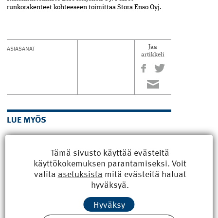
runkorakenteet kohteeseen toimittaa Stora Enso Oyj.
ASIASANAT
Jaa
artikkeli
LUE MYÖS
Tuomiokirkko ja naapuritalot
Tämä sivusto käyttää evästeitä
peruskorjataan Turussa
käyttökokemuksen parantamiseksi. Voit
Turun tuomiokirkon juuri alkanut laaja
valita
asetuksista
mitä evästeitä haluat
remontti kestää yli kaksi vuotta. Torin
hyväksyä.
toisella puolella historialliset rakennukset
vajoavat, ja kaupunki etsii keinoja vahvistaa
Hyväksy
niiden perustuksia. Korttelin vaativa
peruskorjaus on väistämättä pian edessä.