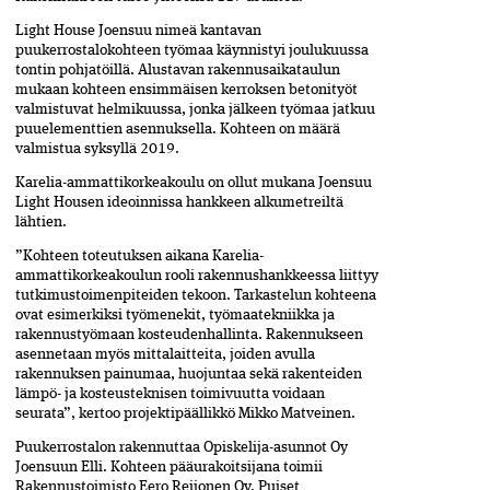
Light House Joensuu nimeä kantavan
puukerrostalokohteen työmaa käynnistyi joulukuussa
tontin pohjatöillä. Alustavan rakennusaikataulun
mukaan kohteen ensimmäisen kerroksen betonityöt
valmistuvat helmikuussa, jonka jälkeen työmaa jatkuu
puuelementtien asennuksella. Kohteen on määrä
valmistua syksyllä 2019.
Karelia-ammattikorkeakoulu on ollut mukana Joensuu
Light Housen ideoinnissa hankkeen alkumetreiltä
lähtien.
”Kohteen toteutuksen aikana Karelia-
ammattikorkeakoulun rooli rakennushankkeessa liittyy
tutkimustoimenpiteiden tekoon. Tarkastelun kohteena
ovat esimerkiksi työmenekit, työmaatekniikka ja
rakennustyömaan kosteudenhallinta. Rakennukseen
asennetaan myös mittalaitteita, joiden avulla
rakennuksen painumaa, huojuntaa sekä rakenteiden
lämpö- ja kosteusteknisen toimivuutta voidaan
seurata”, kertoo projektipäällikkö Mikko Matveinen.
Puukerrostalon rakennuttaa Opiskelija-asunnot Oy
Joensuun Elli. Kohteen pääurakoitsijana toimii
Rakennustoimisto Eero Reijonen Oy. Puiset