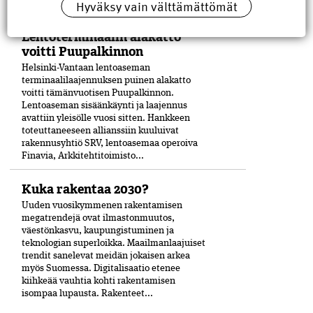
Hyväksy vain välttämättömät
Helmikuussa käynnistyneessä...
Lentoterminaalin alakatto
voitti Puupalkinnon
Helsinki-Vantaan lentoaseman
terminaalilaajennuksen puinen alakatto
voitti tämänvuotisen Puupalkinnon.
Lentoaseman sisäänkäynti ja laajennus
avattiin yleisölle vuosi sitten. Hankkeen
toteuttaneeseen allianssiin kuuluivat
rakennusyhtiö SRV, lentoasemaa operoiva
Finavia, Arkkitehtitoimisto...
Kuka rakentaa 2030?
Uuden vuosikymmenen rakentamisen
megatrendejä ovat ilmastonmuutos,
väestönkasvu, kaupungistuminen ja
teknologian superloikka. Maailmanlaajuiset
trendit sanelevat meidän jokaisen arkea
myös Suomessa. Digitalisaatio etenee
kiihkeää vauhtia kohti rakentamisen
isompaa lupausta. Rakenteet...