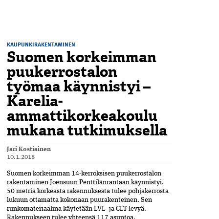
KAUPUNKIRAKENTAMINEN
Suomen korkeimman
puukerrostalon
työmaa käynnistyi –
Karelia-
ammattikorkeakoulu
mukana tutkimuksella
Jari Kostiainen
10.1.2018
Suomen korkeimman 14-kerroksisen puukerrostalon
rakentaminen Joensuun Penttilänrantaan käynnistyi.
50 metriä korkeasta rakennuksesta tulee pohjakerrosta
lukuun ottamatta kokonaan puurakenteinen. Sen
runkomateriaalina käytetään LVL- ja CLT-levyä.
Rakennukseen tulee yhteensä 117 asuntoa.