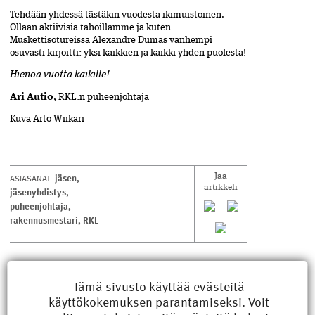
Tehdään yhdessä tästäkin vuodesta ikimuistoinen.
Ollaan aktiivisia tahoillamme ja kuten
Muskettisotureissa Alexandre Dumas vanhempi
osuvasti kirjoitti: yksi kaikkien ja kaikki yhden puolesta!
Hienoa vuotta kaikille!
Ari Autio
, RKL:n puheenjohtaja
Kuva Arto Wiikari
jäsen
,
ASIASANAT
Jaa
artikkeli
jäsenyhdistys
,
puheenjohtaja
,
rakennusmestari
,
RKL
LUE MYÖS
Tämä sivusto käyttää evästeitä
käyttökokemuksen parantamiseksi. Voit