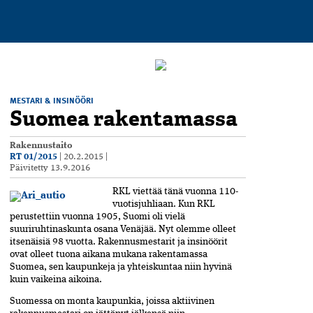
MESTARI & INSINÖÖRI
Suomea rakentamassa
Rakennustaito
RT 01/2015
|
20.2.2015
|
Päivitetty
13.9.2016
RKL viettää tänä vuonna 110-
vuotisjuhliaan. Kun RKL
perustettiin vuonna 1905, Suomi oli vielä
suuriruhtinaskunta osana Venäjää. Nyt olemme olleet
itsenäisiä 98 vuotta. Rakennusmestarit ja insinöörit
ovat olleet tuona aikana mukana rakentamassa
Suomea, sen kaupunkeja ja yhteiskuntaa niin hyvinä
kuin vaikeina aikoina.
Suomessa on monta kaupunkia, joissa aktiivinen