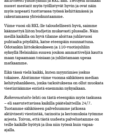
aktiivisesti yhdistyksiin ja RKL:ään. Tietojeni mukaan
nuoret mestarit myös työllistyvät hyvin ja ovat näin
myös nopeasti tuottavassa työssä kehittämässä ja
rakentamassa yhteiskuntaamme.
Viime vuosi oli RKL:lle taloudellisesti hyvä, saimme
käännettyä liiton budjetin mukavasti plussalle. Näin
meillä kaikilla on hyvä tilanne aloittaa juhlavuosi
puhtaalta pöydältä, katse eteenpäin suunnattuna.
Odotankin liittokokoukseen ja 110-vuotisjuhliin
syksyllä Helsinkiin suuren joukon ammattiveljiä kautta
maan tapaamaan toisiaan ja juhlistamaan upeaa
matkaamme.
Eikä tässä vielä kaikki, kuten myyntimies joskus
tokaisee. Aloitimme viime vuonna sähköisen median
kehityshankkeen, jonka tarkoituksena on ollut muokata
viestintäämme entistä enemmän nykyaikaan.
Rakennustaito
-lehti on tästä eteenpäin myös taskussa
–
eli saavutettavissa kaikilla päätelaitteilla 24/7.
Tuotamme sähköiseen palveluumme jatkossa
aktiivisesti viestintää, tarinoita ja kertomuksia työmme
arjesta. Toivon, että tästä uudesta palvelustamme on
teille kaikille hyötyä ja iloa niin työssä kuin vapaa-
ajalla.