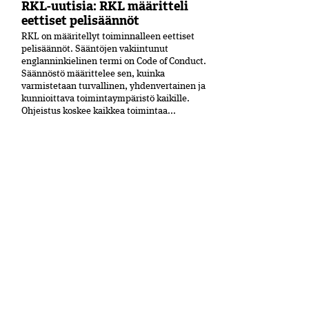
RKL-uutisia: RKL määritteli
eettiset pelisäännöt
RKL on määritellyt toiminnalleen eettiset
peli­säännöt. Sääntöjen vakiintunut
englanninkielinen termi on Code of Conduct.
Säännöstö määrittelee sen, kuinka
varmistetaan turvallinen, yhdenvertainen ja
kun­nioittava toimintaympäristö kaikille.
Ohjeistus koskee kaikkea toimintaa...