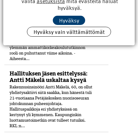
valita
asetuksista
mitä evästeitä haluat
Rakennusmestarin YAMK-
hyväksyä.
tutkinto hakee paikkaansa
TALK 2026 kokosi 26.–27.3. Tampereelle
Hyväksy
rakennusalan ammattikorkeakoulujen
tutkintovastaavat ja opinto-ohjaajat.
Hyväksy vain välttämättömät
Osallistujia puhutti etenkin
rakennusmestarin YAMK-tutkinto.
Koulutuspuolella rakennusmestarin
ylemmän ammattikorkeakoulututkinnon
rooli on puhuttanut viime ­aikoina. ­
Aiheesta...
Hallituksen jäsen esittelyssä:
Antti Mäkelä uskaltaa kysyä
Rakennusinsinööri Antti Mäkelä, 60, on ollut
yhdistysaktiivi siitä saakka, kun hänestä tuli
21-vuo­tiaana Petäjäskosken nuoriso­seuran
johtokunnan puheenjohtaja.
Hallituspaikkoja eri yhdistyksissä on
kertynyt yli kymmenen. Kaupunginkin
luottamustoimetkin ovat tulleet tutuiksi.
RKL:n...