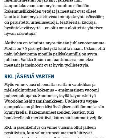
rakennusmestari on jättänyt jälkensä niin
kaupunkikuvaan kuin myös muuhun elämään.
Rakennusliikkeiden vetäjät ja mestarit ovat olleet
kautta aikain myös aktiivisia toimijoita yhteisöissään;
on perustettu urheiluseuroja, teattereita, kuoroja,
hyväntekeväisyyttä
–
on oltu oma-aloitteisia yhteisen
hyvän rakentajia.
Aktiivista on toiminta myös tänään juhlavuotenamme.
Meillä on 75 jäsenyhdistystä kautta maan. Uskon, että
näin juhlavuonna monilla paikkakunnilla on syytä
juhlaan. Vaikka Suomi on taantumassa, onneksi
mestarit ja insinöörit ovat hyvin työllistettyjä.
RKL JÄSENIÄ VARTEN
Myös viime vuosi oli omalta osaltani vauhdikas ja
mielenkiintoinen kokemus
–
ensimmäinen vuoteni
puheenjohtajana. Saimme syksyllä käynnistettyä
Wuoriolan kehittämishankkeen. Uudistettu vapaa-
ajanpaikka on jälleen käytössä jäsenistöllämme kesän
kynnyksellä. Rakennusmestareiden Säätiön tuki
hankkeelle oli merkittävä, kiitos siitä ammattiveljille.
RKL:n jäsenkehitys on viime vuosina ollut jälleen
positiivista, kun valmistuneet mestarit liittyvät