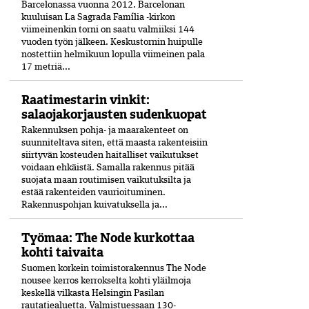
Barcelonassa vuonna 2012. Barcelonan
kuuluisan La Sagrada Família -kirkon
viimeinenkin torni on saatu valmiiksi­ 144
vuoden työn jälkeen. Keskustornin huipulle
nostettiin helmikuun lopulla viimeinen pala
17 metriä...
Raatimestarin vinkit:
salaojakorjausten sudenkuopat
Rakennuksen pohja- ja maarakenteet on
suunniteltava siten, että maasta rakenteisiin
siirtyvän kosteuden haitalliset vaikutukset
voidaan ehkäistä. Samalla rakennus pitää
suojata maan routimisen vaikutuksilta ja
estää rakenteiden vaurioituminen.
Rakennuspohjan kuivatuksella ja...
Työmaa: The Node kurkottaa
kohti taivaita
Suomen korkein toimistorakennus The Node
nousee kerros kerrokselta kohti yläilmoja
keskellä vilkasta Helsingin Pasilan
rautatiealuetta. Valmistuessaan 130-