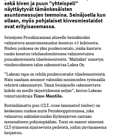
sekä kiven ja puun ”yhteispeli”
näyttäytyvät tämänkesäisten
asuntomessujen teemoina. Seinäjoella kun
ollaan, myös pohjalaiset kirvesmiestaidot
ovat erityisasemassa.
Seinäjoen Pruukinrannan alueelle heinäkuuksi
valmistuva asuntomessualue koostuu 43 kohteesta.
Niiden joukossa on yksi puukerrostalo, jonka kantava
runko koostuu tehdasolosuhteissa valmistetuista
puurakenteisista tilaelementeistä. ’Mäihäksi’ nimetyn
viisikerroksisen talon rakennuttaa Lakea Oy.
”Lakean tapa on tehdä puukerrostalot tilaelementeistä.
Näin saadaan asunnot valmiiksi minimoiden työmaalla
tehtävä rakennustyö. Tämä Seinäjoelle rakennettava
kohde on meille järjestyksessä neljäs”, kertoo Lakean
toimitusjohtaja
Timo Mantila.
Ristiinliimattu puu (CLT, cross-laminated timber) on
keskeinen runkoa myös Periskooppitornissa, joka
valmistuu näköalatorniksi Kyrkösjärven rantaan
messualueen pohjoispäähän. Torni on saanut nimensä
CLT-ytimessä sijaitsevista peileistä, joihin järvimaisema
heijastuu.