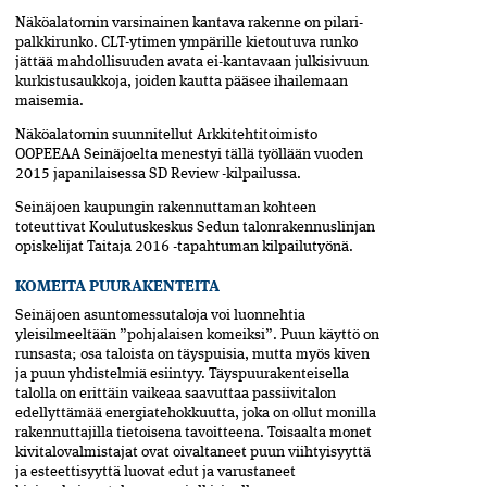
Näköalatornin varsinainen kantava rakenne on pilari-
palkkirunko. CLT-ytimen ympärille kietoutuva runko
jättää mahdollisuuden avata ei-kantavaan julkisivuun
kurkistusaukkoja, joiden kautta pääsee ihailemaan
maisemia.
Näköalatornin suunnitellut Arkkitehtitoimisto
OOPEEAA Seinäjoelta menestyi tällä työllään vuoden
2015 japanilaisessa SD Review -kilpailussa.
Seinäjoen kaupungin rakennuttaman kohteen
toteuttivat Koulutuskeskus Sedun talonrakennuslinjan
opiskelijat Taitaja 2016 -tapahtuman kilpailutyönä.
KOMEITA PUURAKENTEITA
Seinäjoen asuntomessutaloja voi luonnehtia
yleisilmeeltään ”pohjalaisen komeiksi”. Puun käyttö on
runsasta; osa taloista on täyspuisia, mutta myös kiven
ja puun yhdistelmiä esiintyy. Täyspuurakenteisella
talolla on erittäin vaikeaa saavuttaa passiivitalon
edellyttämää energiatehokkuutta, joka on ollut monilla
rakennuttajilla tietoisena tavoitteena. Toisaalta monet
kivitalovalmistajat ovat oivaltaneet puun viihtyisyyttä
ja esteettisyyttä luovat edut ja varustaneet