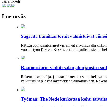
Jaa artikkeli
Lue myös
Sagrada Familian tornit valmistuivat viime
RKL:n opintomatkalaiset vierailivat erikoisluvalla kirko
vuoden työn jälkeen. Keskustornin huipulle nostettiin hel
Raatimestarin vinkit: salaojakorjausten s
Rakennuksen pohja- ja maarakenteet on suunniteltava siten
vaikutuksilta ja estää rakenteiden vaurioituminen. Rakenn
Työmaa: The Node kurkottaa kohti taivait