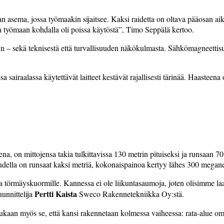
n asema, jossa työmaakin sijaitsee. Kaksi raidetta on oltava pääosan aik
ta työmaan kohdalla oli poissa käytöstä”, Timo Seppälä kertoo.
– sekä teknisestä että turvallisuuden näkökulmasta. Sähkömagneettisuu
sairaalassa käytettävät laitteet kestävät rajallisesti tärinää. Haasteena o
ena, on mittojensa takia tulkittavissa 130 metrin pituiseksi ja runsaan 70
eudella on runsaat kaksi metriä, kokonaispainoa kertyy lähes 300 megan
o- ja törmäyskuormille. Kannessa ei ole liikuntasaumoja, joten olisimme
Pertti Kaista
unnittelija
Sweco Rakennetekniikka Oy:stä.
kaan myös se, että kansi rakennetaan kolmessa vaiheessa: rata-alue oman