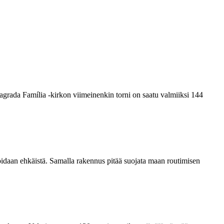
grada Família -kirkon viimeinenkin torni on saatu valmiiksi­ 144
voidaan ehkäistä. Samalla rakennus pitää suojata maan routimisen