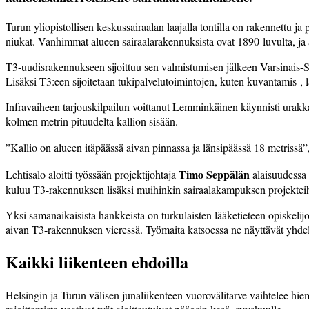
T
urun yliopistollisen keskussairaalan laajalla tontilla on rakennettu j
niukat. Vanhimmat alueen sairaalarakennuksista ovat 1890-luvulta, ja a
T3-uudisrakennukseen sijoittuu sen valmistumisen jälkeen Varsinais-Suo
Lisäksi T3:een sijoitetaan tukipalvelutoimintojen, kuten kuvantamis-, la
Infravaiheen tarjouskilpailun voittanut Lemminkäinen käynnisti urakkan
kolmen metrin pituudelta kallion sisään.
”Kallio on alueen itäpäässä aivan pinnassa ja länsipäässä 18 metrissä
Timo Seppälän
Lehtisalo aloitti työssään projektijohtaja
alaisuudessa 
kuluu T3-rakennuksen lisäksi muihinkin sairaalakampuksen projekteih
Yksi samanaikaisista hankkeista on turkulaisten lääketieteen opiskel
aivan T3-rakennuksen vieressä. Työmaita katsoessa ne näyttävät yhdelt
Kaikki liikenteen ehdoilla
Helsingin ja Turun välisen junaliikenteen vuorovälitarve vaihtelee hi