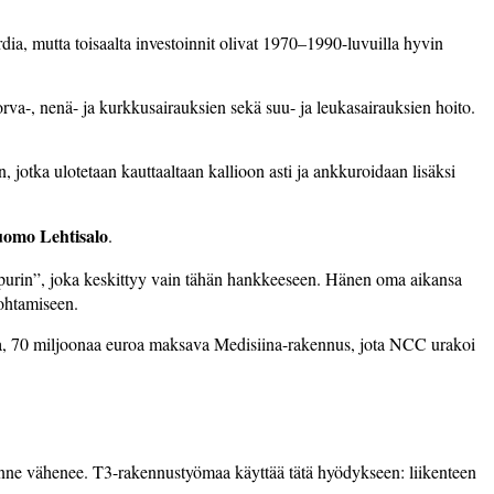
rdia, mutta toisaalta investoinnit olivat 1970–1990-luvuilla hyvin
rva-, nenä- ja kurkkusairauksien sekä suu- ja leukasairauksien hoito.
 jotka ulotetaan kauttaaltaan kallioon asti ja ankkuroidaan lisäksi
omo Lehtisalo
.
”apurin”, joka keskittyy vain tähän hankkeeseen. Hänen oma aikansa
ohtamiseen.
tava, 70 miljoonaa euroa maksava Medisiina-rakennus, jota NCC urakoi
ikenne vähenee. T3-rakennustyömaa käyttää tätä hyödykseen: liikenteen