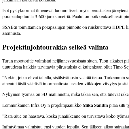
Isot pystykuormat ilmenevät luonnollisesti myös perustusten järeytenä.
porapaalupituutta 3 600 juoksumetriä. Paalut on poikkeuksellisesti pinn
SSAB:n toimittamien porapaalujen pinnoite on ruiskutettava HDPE-kal
asennusta.
Projektinjohtourakka selkeä valinta
Turun moottoritie valmistui neljännesvuosisata sitten. Tuon aikaiset p
uutuudesta kaikkia tarvittavia piirustuksia ei kuitenkaan ollut Timo S
”Nekin, jotka olivat tallella, sisälsivät osin väärää tietoa. Tarkemmin 
aiheutui tästä väärästä informaatiosta useiden viikkojen viivytys ja si
Nykyinen työmaa on 3D-mallinnettu, mikä takaa sen, että tulevat rakent
Mika Sandin
Lemminkäinen Infra Oy:n projektipäällikkö
pitää silti
”Rata-alue on haastava, koska junaliikenne on turvattava koko työmaan 
Infratyömaa valmistuu ensi vuoden lopulla. Sen jälkeen alkaa sairaal