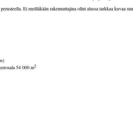
perusteella. Ei meilläkään rakennuttajina ollut alussa tarkkaa kuvaa suu
us)
2
errosala
54 000 m