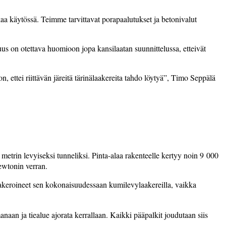
aa käytössä. Teimme tarvittavat porapaalutukset ja betonivalut
s on otettava huomioon jopa kansilaatan suunnittelussa, etteivät
n, ettei riittävän järeitä tärinälaakereita tahdo löytyä”, Timo Seppälä
 metrin levyiseksi tunneliksi. Pinta-alaa rakenteelle kertyy noin 9 000
ewtonin verran.
 laakeroineet sen kokonaisuudessaan kumilevylaakereilla, vaikka
aan ja tiealue ajorata kerrallaan. Kaikki pääpalkit joudutaan siis