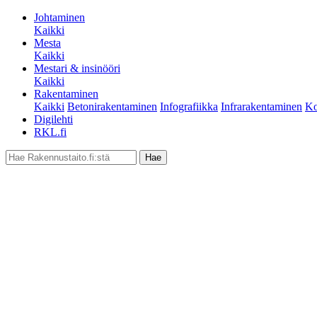
Johtaminen
Kaikki
Mesta
Kaikki
Mestari & insinööri
Kaikki
Rakentaminen
Kaikki
Betonirakentaminen
Infografiikka
Infrarakentaminen
Ko
Digilehti
RKL.fi