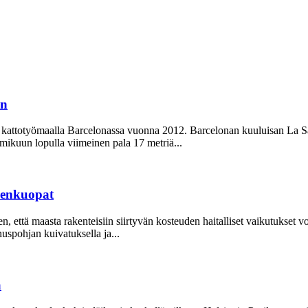
in
n kattotyömaalla Barcelonassa vuonna 2012. Barcelonan kuuluisan La Sa
mikuun lopulla viimeinen pala 17 metriä...
udenkuopat
, että maasta rakenteisiin siirtyvän kosteuden haitalliset vaikutukset 
uspohjan kuivatuksella ja...
a