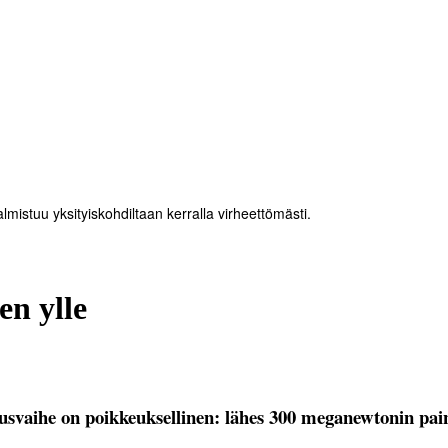
mistuu yksityiskohdiltaan kerralla virheettömästi.
een ylle
usvaihe on poikkeuksellinen: lähes 300 meganewtonin pain