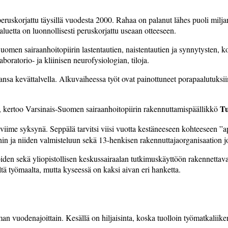
a peruskorjattu täysillä vuodesta 2000. Rahaa on palanut lähes puoli milja
luetta on luonnollisesti peruskorjattu useaan otteeseen.
men sairaanhoitopiirin lastentautien, naistentautien ja synnytysten, ko
boratorio- ja kliinisen neurofysiologian, tiloja.
sa kevättalvella. Alkuvaiheessa työt ovat painottuneet porapaalutuksiin,
Tu
”, kertoo Varsinais-Suomen sairaanhoitopiirin rakennuttamispäällikkö
viime syksynä. Seppälä tarvitsi viisi vuotta kestäneeseen kohteeseen 
in ja niiden valmisteluun sekä 13-henkisen rakennuttajaorganisaation j
ijoiden sekä yliopistollisen keskussairaalan tutkimuskäyttöön rakennet
ä työmaalta, mutta kyseessä on kaksi aivan eri hanketta.
eman vuodenajoittain. Kesällä on hiljaisinta, koska tuolloin työmatkali