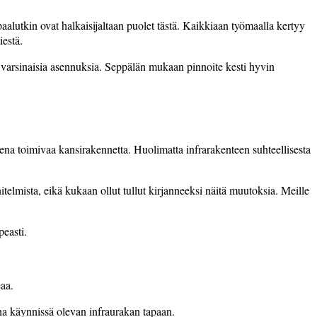
alutkin ovat halkaisijaltaan puolet tästä. Kaikkiaan työmaalla kertyy
iestä.
varsinaisia asennuksia. Seppälän mukaan pinnoite kesti hyvin
sena toimivaa kansirakennetta. Huolimatta infrarakenteen suhteellisesta
nitelmista, eikä kukaan ollut tullut kirjanneeksi näitä muutoksia. Meille
peasti.
eaa.
na käynnissä olevan infraurakan tapaan.