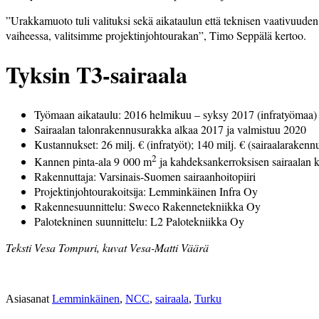
”Urakkamuoto tuli valituksi sekä aikataulun että teknisen vaativuuden 
vaiheessa, valitsimme projektinjohtourakan”, Timo Seppälä kertoo.
Tyksin T3-sairaala
Työmaan aikataulu:
2016 helmikuu – syksy 2017 (infratyömaa)
Sairaalan talonrakennusurakka
alkaa 2017 ja valmistuu 2020
Kustannukset:
26 milj. € (infratyöt); 140 milj. € (sairaalarakenn
2
Kannen pinta-ala
9 000 m
ja kahdeksankerroksisen
sairaalan k
Rakennuttaja:
Varsinais-Suomen sairaanhoitopiiri
Projektinjohtourakoitsija:
Lemminkäinen Infra Oy
Rakennesuunnittelu:
Sweco Rakennetekniikka Oy
Palotekninen suunnittelu:
L2 Palotekniikka Oy
Teksti
Vesa Tompuri, k
uvat
Vesa-Matti Väärä
Asiasanat
Lemminkäinen
,
NCC
,
sairaala
,
Turku