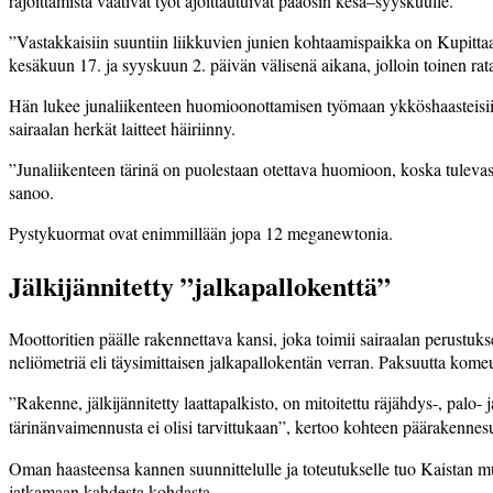
rajoittamista vaativat työt ajoittautuivat pääosin kesä–syyskuulle.
”Vastakkaisiin suuntiin liikkuvien junien kohtaamispaikka on Kupittaa
kesäkuun 17. ja syyskuun 2. päivän välisenä aikana, jolloin toinen ra
Hän lukee junaliikenteen huomioonottamisen työmaan ykköshaasteisiin 
sairaalan herkät laitteet häiriinny.
”Junaliikenteen tärinä on puolestaan otettava huomioon, koska tulevassa 
sanoo.
Pystykuormat ovat enimmillään jopa 12 meganewtonia.
Jälkijännitetty ”jalkapallokenttä”
Moottoritien päälle rakennettava kansi, joka toimii sairaalan perustuks
neliömetriä eli täysimittaisen jalkapallokentän verran. Paksuutta kom
”Rakenne, jälkijännitetty laattapalkisto, on mitoitettu räjähdys-, pal
tärinänvaimennusta ei olisi tarvittukaan”, kertoo kohteen päärakennesu
Oman haasteensa kannen suunnittelulle ja toteutukselle tuo Kaistan mu
jatkamaan kahdesta kohdasta.