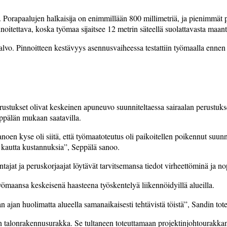
 Porapaalujen halkaisija on enimmillään 800 millimetriä, ja pienimmät pa
oitettava, koska työmaa sijaitsee 12 metrin säteellä suolattavasta maant
vo. Pinnoitteen kestävyys asennusvaiheessa testattiin työmaalla ennen 
iirustukset olivat keskeinen apuneuvo suunniteltaessa sairaalan perustuk
eppälän mukaan saatavilla.
sanoen kyse oli siitä, että työmaatoteutus oli paikoitellen poikennut suun
tä kautta kustannuksia”, Seppälä sanoo.
ajat ja peruskorjaajat löytävät tarvitsemansa tiedot virheettöminä ja no
 työmaansa keskeisenä haasteena työskentelyä liikennöidyillä alueilla.
ajan huolimatta alueella samanaikaisesti tehtävistä töistä”, Sandin tot
an talonrakennusurakka. Se tultaneen toteuttamaan projektinjohtourakka