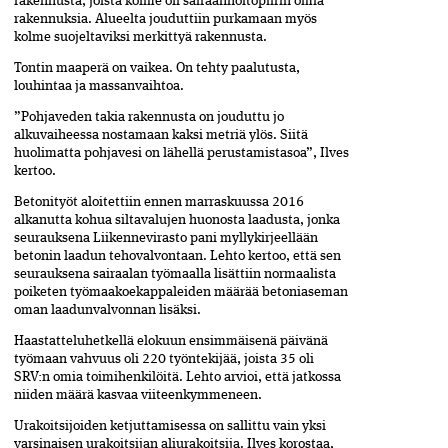
rakennusta, joista kolme oli sairaanhoitopiirin omia
rakennuksia. Alueelta jouduttiin purkamaan myös
kolme suojeltaviksi merkittyä rakennusta.
Tontin maaperä on vaikea. On tehty paalutusta,
louhintaa ja massanvaihtoa.
”Pohjaveden takia rakennusta on jouduttu jo
alkuvaiheessa nostamaan kaksi metriä ylös. Siitä
huolimatta pohjavesi on lähellä perustamistasoa”, Ilves
kertoo.
Betonityöt aloitettiin ennen marraskuussa 2016
alkanutta kohua siltavalujen huonosta laadusta, jonka
seurauksena Liikennevirasto pani myllykirjeellään
betonin laadun tehovalvontaan. Lehto kertoo, että sen
seurauksena sairaalan työmaalla lisättiin normaalista
poiketen työmaakoekappaleiden määrää betoniaseman
oman laadunvalvonnan lisäksi.
Haastatteluhetkellä elokuun ensimmäisenä päivänä
työmaan vahvuus oli 220 työntekijää, joista 35 oli
SRV:n omia toimihenkilöitä. Lehto arvioi, että jatkossa
niiden määrä kasvaa viiteenkymmeneen.
Urakoitsijoiden ketjuttamisessa on sallittu vain yksi
varsinaisen urakoitsijan aliurakoitsija. Ilves korostaa,