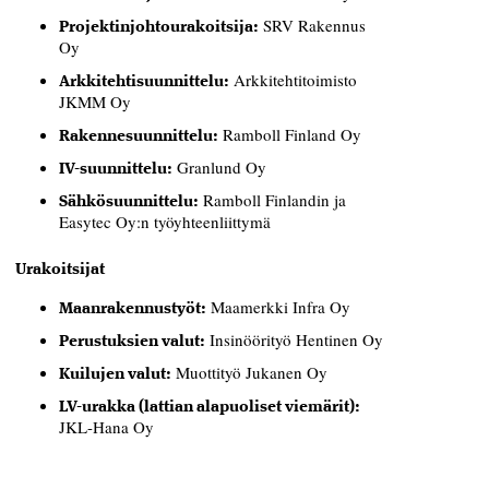
SRV Rakennus
Projektinjohtourakoitsija:
Oy
Arkkitehtitoimisto
Arkkitehtisuunnittelu:
JKMM Oy
Ramboll Finland Oy
Rakennesuunnittelu:
Granlund Oy
IV-suunnittelu:
Ramboll Finlandin ja
Sähkösuunnittelu:
Easytec Oy:n työyhteenliittymä
Urakoitsijat
Maamerkki Infra Oy
Maanrakennustyöt:
Insinöörityö Hentinen Oy
Perustuksien valut:
Muottityö Jukanen Oy
Kuilujen valut:
LV-urakka (lattian alapuoliset viemärit):
JKL-Hana Oy