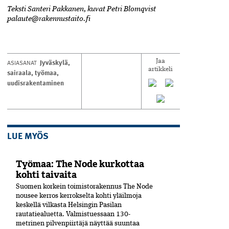
Teksti Santeri Pakkanen, kuvat Petri Blomqvist
palaute@rakennustaito.fi
Jyväskylä
,
ASIASANAT
Jaa
artikkeli
sairaala
,
työmaa
,
uudisrakentaminen
LUE MYÖS
Työmaa: The Node kurkottaa
kohti taivaita
Suomen korkein toimistorakennus The Node
nousee kerros kerrokselta kohti yläilmoja
keskellä vilkasta Helsingin Pasilan
rautatiealuetta. Valmistuessaan 130-
metrinen pilvenpiirtäjä näyttää suuntaa