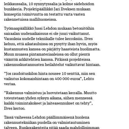
leikkaussalia, 10 synnytyssalia ja kolme sädehoidon
bunkkeria. Projektipäällikkö Jari Ilveksen mukaan
konseptin toimivuutta on testattu varta vasten
rakennetuissa mallihuoneissa.
Työmaapäällikkö Jussi Lehdon mukaan betonitöihin
sairaalan uudenaikaisuus ei ole juuri vaikuttanut.
Varauksia uudelle tekniikalle tulee kerroksiin. Ilves
kehuu, että aikatauluissa on pysytty ihan hyvin, myös
kustannusten kanssa on pärjätty haasteista huolimatta.
Muun muassa pintamateriaaleissa on ollut pientä
vääntöä arkkitehtien kanssa. Pitkissä projekteissa
rakennuskustannusten heilahtelut vaikuttavat hintaan.
”Jos raudoituskilon hinta nousee 10 senttiä, niin sen
vaikutus kokonaishintaan on 400 000 euroa”, Lehto
vertaa.
”Rakennus valmistuu ja luovutetaan kerralla. Muutto
toteutetaan yhden syksyn aikana, siihen mennessä
kaikki toimintakokeet ja laiteasennukset on tehty”,
Ilves kertoo.
Tässä vaiheessa Lehdon päällimmäisenä huolena
rakennustekniikan puolella on valmistautuminen
talveen. Runkorakenteita pitää saada mahdollisimman