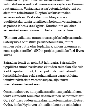
toimittaa erityisen vaativaa raskasbetonia. Sen
valmistuksessa erikoiskiviaineksena käytetään Kiirunan
rautamalmia. Vastaavaa raskasbetonia Lujabetoni on
aiemmin toimittanut Kuopion keskussairaalan
sädesairaalaan. Raskasbetonin tiheys on noin
puolitoistakertaista tavalliseen betoniin verrattuna ja
se painaa lähes 4 000 kg/m³. Kuutiohinta on lähes
seitsenkertainen normaaliin betoniin verrattuna.
”Hintaan vaikuttaa muun muassa pitkä kuljetusmatka.
Säteilysuoja onnistuisi perusbetonillakin, mutta
seinien paksuutta olisi tuplattava, jolloin rakennus ei
enää sopisi tontille”, SHP:n projektipäällikkö
Jari Ilves
kuvaa.
Sairaalan tontti on noin 5,5 hehtaaria. Sairaaloille
tyypillistä tunneliverkostoa ei uuden sairaalan alle tule.
Kaikki aputoiminnot, kuten pukutilat, välinehuollot,
logistiikkakeskus sekä rauhan aikana varastotiloina
toimivat yksitoista väestönsuojaa, sijoittuvat
maanalaiseen kerrokseen.
Osa sairaalan 950 autopaikasta sijoittuu parkkitaloon,
jonka elementit toimittaa iisalmelainen Betonimestarit
Oy. SRV tilasi uuden sairaalan runkotoimituksen Betset
Oy:ltä, jonka Kyyjärven tehtaalle tilaus tuo töitä lähes