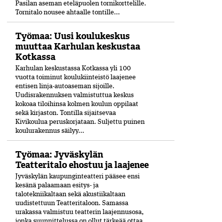
Pasilan aseman eteläpuolen tornikorttelille.
Tornitalo nousee ahtaalle tontille...
Työmaa: Uusi koulukeskus
muuttaa Karhulan keskustaa
Kotkassa
Karhulan keskustassa Kotkassa yli 100
vuotta toiminut koulukiinteistö laajenee
entisen linja-autoaseman sijoille.
Uudisrakennuksen valmistuttua keskus
kokoaa tiloihinsa kolmen koulun oppilaat
sekä kirjaston. Tontilla sijaitsevaa
Kivikoulua peruskorjataan. Suljettu puinen
koulurakennus säilyy...
Työmaa: Jyväskylän
Teatteritalo ehostuu ja laajenee
Jyväskylän kaupunginteatteri pääsee ensi
kesänä palaamaan esitys- ja
talotekniikaltaan sekä akustiikaltaan
uudistettuun Teatteritaloon. Samassa
urakassa valmistuu teatterin laajennusosa,
jonka suunnittelussa on ollut tärkeää ottaa