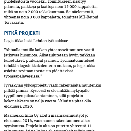
puoleksitoista vuodeksi. Toimitukseen sisältyy
pilareita, palkkeja ja laattoja noin 15 000 kappaletta,
mikä on noin 2 000 rekkakuormaa. Seinäelementit,
yhteensä noin 3 000 kappaletta, toimittaa MH-Betoni
Toivakasta.
PITKÄ PROJEKTI
Logistiikka lisää Lehdon työtaakkaa:
”Ahtaalla tontilla kaiken yhteensovittaminen vaatii
jatkuvaa huomiota. Aikataulutetaan hyvin tarkkaan
kuljetukset, purkuajat ja muut. Työmaatoimitukset
tehdään logistiikkakalenterin mukaan, ja logistiikka-
asioista sovitaan torstaisin pidettävissä
työmaapalavereissa.”
Jyväskylän ykkösprojekti vaatii rakentajalta muutenkin
pitkää pinnaa. Kyseessä ei ole mikään nykyajalle
tyypillinen pikarakentaminen, sillä projektin
kokonaiskesto on neljä vuotta. Valmista pitää olla
elokuussa 2020.
Maamerkki Infra Oy aloitti maanrakennustyöt jo
elokuussa 2016, varsinainen rakentaminen alkoi
syyskuussa. Projektin alta on purettu yhteensä 11