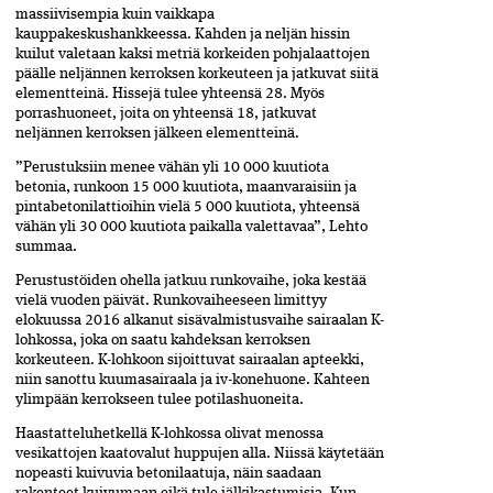
massiivisempia kuin vaikkapa
kauppakeskushankkeessa. Kahden ja neljän hissin
kuilut valetaan kaksi metriä korkeiden pohjalaattojen
päälle neljännen kerroksen korkeuteen ja jatkuvat siitä
elementteinä. Hissejä tulee yhteensä 28. Myös
porrashuoneet, joita on yhteensä 18, jatkuvat
neljännen kerroksen jälkeen elementteinä.
”Perustuksiin menee vähän yli 10 000 kuutiota
betonia, runkoon 15 000 kuutiota, maanvaraisiin ja
pintabetonilattioihin vielä 5 000 kuutiota, yhteensä
vähän yli 30 000 kuutiota paikalla valettavaa”, Lehto
summaa.
Perustustöiden ohella jatkuu runkovaihe, joka kestää
vielä vuoden päivät. Runkovaiheeseen limittyy
elokuussa 2016 alkanut sisävalmistusvaihe sairaalan K-
lohkossa, joka on saatu kahdeksan kerroksen
korkeuteen. K-lohkoon sijoittuvat sairaalan apteekki,
niin sanottu kuumasairaala ja iv-konehuone. Kahteen
ylimpään kerrokseen tulee potilashuoneita.
Haastatteluhetkellä K-lohkossa olivat menossa
vesikattojen kaatovalut huppujen alla. Niissä käytetään
nopeasti kuivuvia betonilaatuja, näin saadaan
rakenteet kuivumaan eikä tule jälkikastumisia. Kun