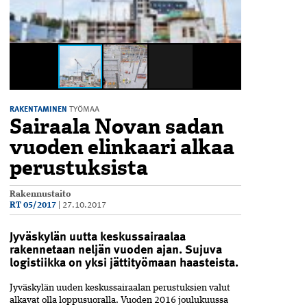
RAKENTAMINEN
TYÖMAA
Sairaala Novan sadan
vuoden elinkaari alkaa
perustuksista
Rakennustaito
RT 05/2017
|
27.10.2017
Jyväskylän uutta keskussairaalaa
rakennetaan neljän vuoden ajan. Sujuva
logistiikka on yksi jättityömaan haasteista.
J
yväskylän uuden keskussairaalan perustuksien valut
alkavat olla loppusuoralla. Vuoden 2016 joulukuussa