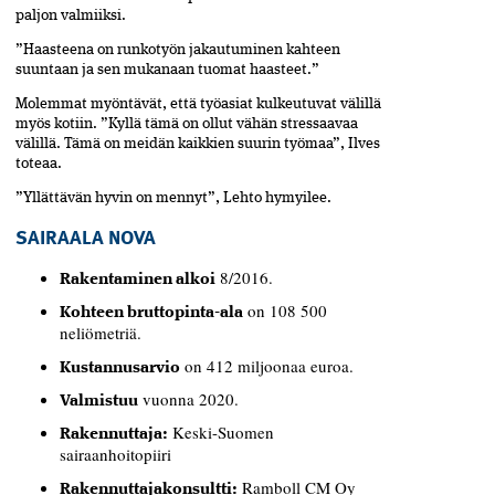
paljon valmiiksi.
”Haasteena on runkotyön jakautuminen kahteen
suuntaan ja sen mukanaan tuomat haasteet.”
Molemmat myöntävät, että työasiat kulkeutuvat välillä
myös kotiin. ”Kyllä tämä on ollut vähän stressaavaa
välillä. Tämä on meidän kaikkien suurin työmaa”, Ilves
toteaa.
”Yllättävän hyvin on mennyt”, Lehto hymyilee.
SAIRAALA NOVA
8/2016.
Rakentaminen alkoi
on 108 500
Kohteen bruttopinta-ala
neliömetriä.
on 412 miljoonaa euroa.
Kustannusarvio
vuonna 2020.
Valmistuu
Keski-Suomen
Rakennuttaja:
sairaanhoitopiiri
Ramboll CM Oy
Rakennuttajakonsultti: