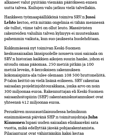
alkaneet valut pyritään viemään päätökseen ennen
uutta talvea. Kuilujen valu jatkuu vielä talvellakin.
Hankkeen työmaapäällikkönä toimiva SRV:n
Jussi
Lehto
kertoo, että mitään ongelmia ei tähän mennessä
ole tullut, viime talvi on ollut leuto. Massiivisten
rakenteiden valuihin talven kylmyys ei muutenkaan
pahemmin vaikuta, kun suo-jauksesta huolehditaan.
Kukkumäessä nyt toimivan Keski-Suomen
keskussairaalan länsipuolelle nouseva uusi sairaala on
SRV:n historian kaikkien aikojen suurin hanke, johon ei
sitoudu omaa pääomaa. 250 metriä pitkän ja 100
metriä leveän, 8-kerroksisen rakennuksen
kokonaispinta-ala tulee olemaan 108 500 bruttoneliötä.
P-talon keittiö on vielä lisänä erikseen. SRV rakentaa
sairaalan projektinjohtourakkana, jonka arvo on noin
300 miljoonaa euroa. Rakennuttajan eli Keski-Suomen
sairaanhoitopiirin (SHP) rakentamiskustannukset ovat
yhteensä 412 miljoonaa euroa.
Peruskiven muuraustilaisuudessa helmikuun
ensimmäisenä päivänä SHP:n toimitusjohtaja
Juha
Kinnunen
lupasi uuden sairaalan elinkaareksi sata
vuotta, mikä edellyttää järeää pohjarakentamista.
Pilarianturat ovat vähintäänkin kaksi kertaa