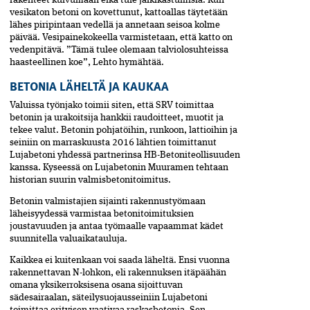
vesikaton betoni on kovettunut, kattoallas täytetään
lähes piripintaan vedellä ja annetaan seisoa kolme
päivää. Vesipainekokeella varmistetaan, että katto on
vedenpitävä. ”Tämä tulee olemaan talviolosuhteissa
haasteellinen koe”, Lehto hymähtää.
BETONIA LÄHELTÄ JA KAUKAA
Valuissa työnjako toimii siten, että SRV toimittaa
betonin ja urakoitsija hankkii raudoitteet, muotit ja
tekee valut. Betonin pohjatöihin, runkoon, lattioihin ja
seiniin on marraskuusta 2016 lähtien toimittanut
Lujabetoni yhdessä partnerinsa HB-Betoniteollisuuden
kanssa. Kyseessä on Lujabetonin Muuramen tehtaan
historian suurin valmisbetonitoimitus.
Betonin valmistajien sijainti rakennustyömaan
läheisyydessä varmistaa betonitoimituksien
joustavuuden ja antaa työmaalle vapaammat kädet
suunnitella valuaikatauluja.
Kaikkea ei kuitenkaan voi saada läheltä. Ensi vuonna
rakennettavan N-lohkon, eli rakennuksen itäpäähän
omana yksikerroksisena osana sijoittuvan
sädesairaalan, säteilysuojausseiniin Lujabetoni