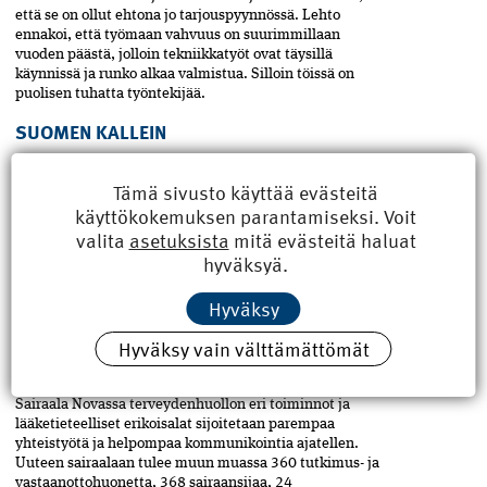
että se on ollut ehtona jo tarjouspyynnössä. Lehto
ennakoi, että työmaan vahvuus on suurimmillaan
vuoden päästä, jolloin tekniikkatyöt ovat täysillä
käynnissä ja runko alkaa valmistua. Silloin töissä on
puolisen tuhatta työntekijää.
SUOMEN KALLEIN
Sairaala Novaa voidaan kuvailla monenlaisilla
superlatiiveilla, joista yksi on Suomen kallein. Kyseessä
Tämä sivusto käyttää evästeitä
on ainut Suomessa rakennettava täysin uusi sairaala.
käyttökokemuksen parantamiseksi. Voit
Sen tärkein etu on se, että kaikki voidaan suunnitella
valita
asetuksista
mitä evästeitä haluat
alusta pitäen järkevästi.
hyväksyä.
Kun nykyisessä sairaalassa toiminnot ovat hajautuneet
yhdeksään erilliseen rakennukseen, Arkkitehtitoimisto
Hyväksy
JKMM Oy:n suunnittelemassa uudessa sairaalassa
kaikki saadaan kompaktisti yhteen. Uusi sairaala
Hyväksy vain välttämättömät
koostuu kuudesta lohkosta, jotka ovat kiinni
pääkäytävässä kuin kylkiluut selkärangassa.
Sairaala Novassa terveydenhuollon eri toiminnot ja
lääketieteelliset erikoisalat sijoitetaan parempaa
yhteistyötä ja helpompaa kommunikointia ajatellen.
Uuteen sairaalaan tulee muun muassa 360 tutkimus- ja
vastaanottohuonetta, 368 sairaansijaa, 24