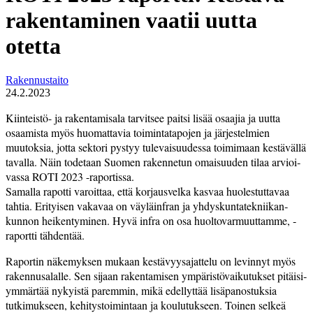
rakentaminen vaatii uutta
otetta
Rakennustaito
24.2.2023
Kiinteistö- ja rakentamisala tarvitsee paitsi lisää osaajia ja uutta
osaamista myös huomattavia toimintatapojen ja järjestelmien
muutoksia, jotta sektori pystyy tulevai­suudessa toimimaan kestävällä
taval­la. Näin todetaan Suomen raken­netun omaisuuden tilaa arvioi­
vassa ROTI 2023 -raportissa.
Samalla rapotti varoittaa, että­ korjausvelka kasvaa huolestuttavaa
tahtia. Erityisen vakavaa on väyläinfran ja yhdyskuntatekniikan­
kunnon heikentyminen. Hyvä infra on osa huoltovarmuuttamme, ­
raportti tähdentää.
Raportin näkemyksen mukaan kestävyysajattelu on levinnyt myös
rakennusalalle. Sen sijaan rakentamisen ympäristövaikutukset pitäisi­
ymmärtää nykyistä paremmin, mikä­ edellyttää lisäpanostuksia
tutkimukseen, kehitystoimintaan ja koulutukseen. Toinen selkeä