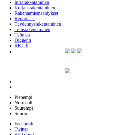
Infrarakentaminen
Korjausrakentaminen
Rakentamismääräykset
Reportaasi
Täydennysrakentaminen
Teräsrakentaminen
Työmaa
Digilehti
RKL.fi
Pienempi
Normaali
Suurempi
Suurin
Facebook
Twitter
Sähköposti