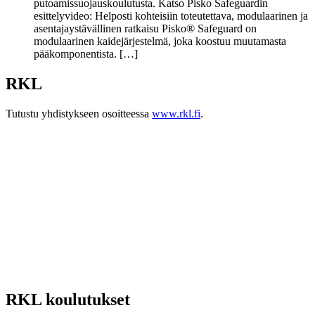
putoamissuojauskoulutusta. Katso Pisko Safeguardin
esittelyvideo: Helposti kohteisiin toteutettava, modulaarinen ja
asentajaystävällinen ratkaisu Pisko® Safeguard on
modulaarinen kaidejärjestelmä, joka koostuu muutamasta
pääkomponentista. […]
RKL
Tutustu yhdistykseen osoitteessa
www.rkl.fi
.
RKL koulutukset