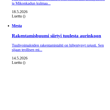
ja Mikonkadun kulmaa...
18.5.2026
Luettu ()
Mesta
Rakentamisbuumi siirtyi tuulesta aurinkoon
Tuulivoimaloiden rakentamistahti on hiljentynyt rajusti. Sen
sijaan teollisen mi...
14.5.2026
Luettu ()