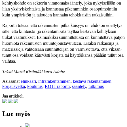
kehityskohde on sektorin viranomais­sääntely, joka nykyisellään on
liian­ yksityiskohtaista ja kannustaa ­pikemminkin osaoptimointiin
kuin ympäristön ja talouden kannalta tehokkaisiin ratkaisuihin.
Raportti toteaa, että rakennusten pitkäikäisyys on ehdoton edellytys
sille, että kiinteistö- ja rakentamisala täyttää kestävän kehityksen
tiukat vaatimukset. Esimerkiksi suunnittelussa on kiinnitettävä paljon
huomiota rakennusten muunto­joustavuuteen. Lisäksi ratkaisuja ja
materiaaleja valitessaan suunnittelijan on varmistettava, ­että vikaan­
tunut osa voidaan kätevästi korjata tai käyttöikänsä päähän tullut osa
vaihtaa.
Teksti Martti Ristimäki kuva Adobe
Asiasanat
elinkaari
,
infrarakentaminen
,
kestävä rakentaminen
,
korjausvelka
,
koulutus
,
ROTI-raportti
,
sääntely
,
tutkimus
Jaa artikkeli
Lue myös