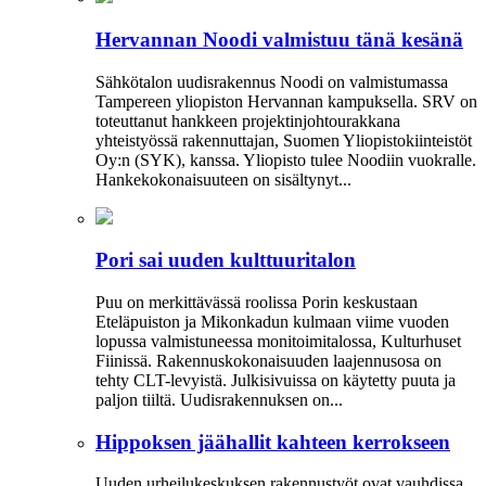
Hervannan Noodi valmistuu tänä kesänä
Sähkötalon uudisrakennus Noodi on valmistumassa
Tampereen yliopiston Hervannan kampuksella. SRV on
toteuttanut hankkeen projektinjohtourakkana
yhteistyössä rakennuttajan, Suomen Yliopistokiinteistöt
Oy:n (SYK), kanssa. Yliopisto tulee Noodiin vuokralle.
Hankekokonaisuuteen on sisältynyt...
Pori sai uuden kulttuuritalon
Puu on merkittävässä roolissa Porin keskustaan
Eteläpuiston ja Mikonkadun kulmaan viime vuoden
lopussa valmistuneessa moni­toimitalossa, Kulturhuset
Fiinissä. Rakennuskokonaisuuden laajennusosa on
tehty CLT-levyistä. Julkisivuissa on käytetty puuta ja
paljon tiiltä. Uudisrakennuksen on...
Hippoksen jäähallit kahteen kerrokseen
Uuden urheilukeskuksen rakennustyöt ovat vauhdissa