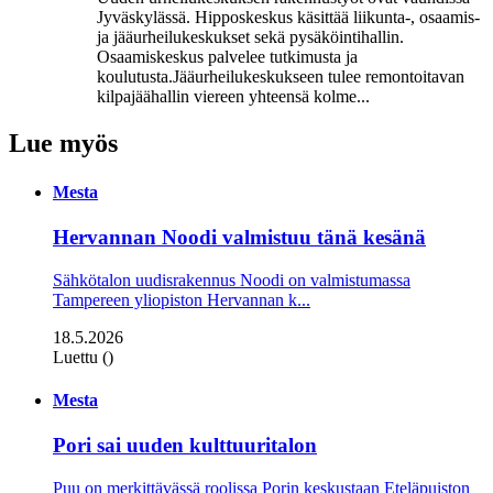
Jyväskylässä. Hipposkeskus käsittää liikunta-, osaamis-
ja jääurheilukeskukset sekä pysäköintihallin.
Osaamiskeskus palvelee tutkimusta ja
koulutusta.Jääurheilukeskukseen tulee remontoitavan
kilpajäähallin viereen yhteensä kolme...
Lue myös
Mesta
Hervannan Noodi valmistuu tänä kesänä
Sähkötalon uudisrakennus Noodi on valmistumassa
Tampereen yliopiston Hervannan k...
18.5.2026
Luettu ()
Mesta
Pori sai uuden kulttuuritalon
Puu on merkittävässä roolissa Porin keskustaan Eteläpuiston