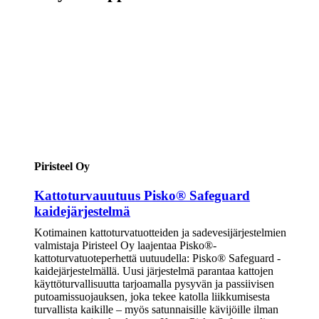
Piristeel Oy
Kattoturvauutuus Pisko® Safeguard
kaidejärjestelmä
Kotimainen kattoturvatuotteiden ja sadevesijärjestelmien
valmistaja Piristeel Oy laajentaa Pisko®-
kattoturvatuoteperhettä uutuudella: Pisko® Safeguard -
kaidejärjestelmällä. Uusi järjestelmä parantaa kattojen
käyttöturvallisuutta tarjoamalla pysyvän ja passiivisen
putoamissuojauksen, joka tekee katolla liikkumisesta
turvallista kaikille – myös satunnaisille kävijöille ilman