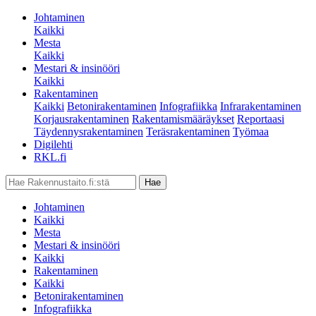
Johtaminen
Kaikki
Mesta
Kaikki
Mestari & insinööri
Kaikki
Rakentaminen
Kaikki
Betonirakentaminen
Infografiikka
Infrarakentaminen
Korjausrakentaminen
Rakentamismääräykset
Reportaasi
Täydennysrakentaminen
Teräsrakentaminen
Työmaa
Digilehti
RKL.fi
Johtaminen
Kaikki
Mesta
Mestari & insinööri
Kaikki
Rakentaminen
Kaikki
Betonirakentaminen
Infografiikka