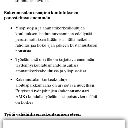
sopimusten avulla.
Rakennusalan osaajien koulutukseen
panostettava enemmän
Yliopistojen ja ammattikorkeakoulujen
koulutuksen laadun turvaaminen edellyttää
perusrahoituksen lisäämistä. Tällä hetkellä
rahoitus jää koko ajan jälkeen kustannustason
noususta.
Työelämässä oleville on tarjottava enemmän
täydennyskoulutusmahdollisuuksia
ammattikorkeakouluissa ja yliopistoissa.
Rakennusalan korkeakoulujen
aloituspaikkamääriä on arvioitava uudelleen.
Erityisesti työnjohtajien (rakennusmestari
AMK) kohdalla työelämästä poistuvien määrä
on korkea.
Työtä vähähiilisen rakentamisen eteen
Rakentamisen hiilijalanjälkeä on pyrittävä