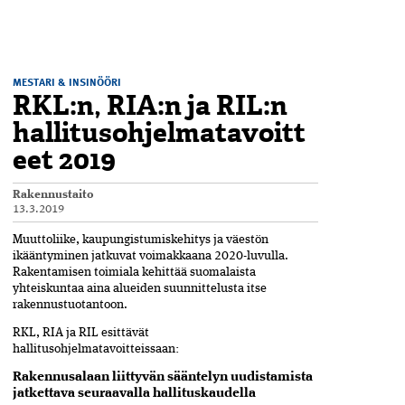
MESTARI & INSINÖÖRI
RKL:n, RIA:n ja RIL:n
hallitusohjelmatavoitt
eet 2019
Rakennustaito
13.3.2019
Muuttoliike, kaupungistumiskehitys ja väestön
ikääntyminen jatkuvat voimakkaana 2020-luvulla.
Rakentamisen toimiala kehittää suomalaista
yhteiskuntaa aina alueiden suunnittelusta itse
rakennustuotantoon.
RKL, RIA ja RIL esittävät
hallitusohjelmatavoitteissaan:
Rakennusalaan liittyvän sääntelyn uudistamista
jatkettava seuraavalla hallituskaudella