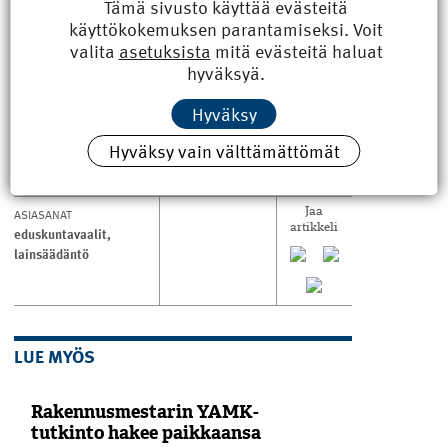
Tämä sivusto käyttää evästeitä
vähentämään yhteistyössä niin alan kuin
käyttökokemuksen parantamiseksi. Voit
hallituksen toimenpiteillä.
valita
asetuksista
mitä evästeitä haluat
Eri rakennusmateriaalien kehittämistä ja
hyväksyä.
käyttöä kohti vähähiilistä rakentamista on
tuettava julkisesti ja yksityisesti rahoitetuilla
Hyväksy
ohjelmilla.
Hyväksy vain välttämättömät
ASIASANAT
Jaa
artikkeli
eduskuntavaalit
,
lainsäädäntö
LUE MYÖS
Rakennusmestarin YAMK-
tutkinto hakee paikkaansa