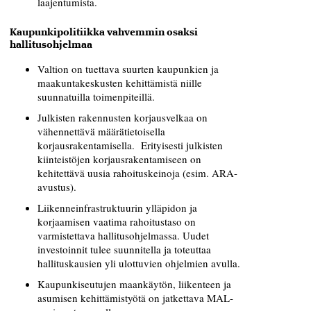
laajentumista.
Kaupunkipolitiikka
vahvemmin osaksi
hallitusohjelmaa
Valtion on tuettava suurten kaupunkien ja
maakuntakeskusten kehittämistä niille
suunnatuilla toimenpiteillä.
Julkisten rakennusten korjausvelkaa on
vähennettävä määrätietoisella
korjausrakentamisella. Erityisesti julkisten
kiinteistöjen korjausrakentamiseen on
kehitettävä uusia rahoituskeinoja (esim. ARA-
avustus).
Liikenneinfrastruktuurin ylläpidon ja
korjaamisen vaatima rahoitustaso on
varmistettava hallitusohjelmassa. Uudet
investoinnit tulee suunnitella ja toteuttaa
hallituskausien yli ulottuvien ohjelmien avulla.
Kaupunkiseutujen maankäytön, liikenteen ja
asumisen kehittämistyötä on jatkettava MAL-