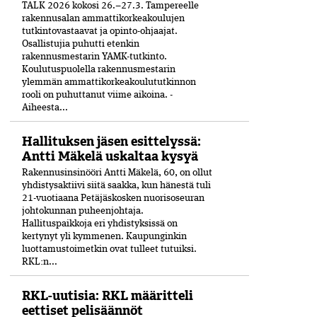
TALK 2026 kokosi 26.–27.3. Tampereelle
rakennusalan ammattikorkeakoulujen
tutkintovastaavat ja opinto-ohjaajat.
Osallistujia puhutti etenkin
rakennusmestarin YAMK-tutkinto.
Koulutuspuolella rakennusmestarin
ylemmän ammattikorkeakoulututkinnon
rooli on puhuttanut viime ­aikoina. ­
Aiheesta...
Hallituksen jäsen esittelyssä:
Antti Mäkelä uskaltaa kysyä
Rakennusinsinööri Antti Mäkelä, 60, on ollut
yhdistysaktiivi siitä saakka, kun hänestä tuli
21-vuo­tiaana Petäjäskosken nuoriso­seuran
johtokunnan puheenjohtaja.
Hallituspaikkoja eri yhdistyksissä on
kertynyt yli kymmenen. Kaupunginkin
luottamustoimetkin ovat tulleet tutuiksi.
RKL:n...
RKL-uutisia: RKL määritteli
eettiset pelisäännöt