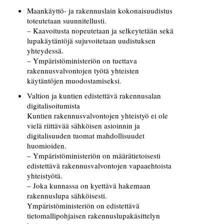
Maankäyttö- ja rakennuslain kokonaisuudistus
toteutetaan suunnitellusti.
– Kaavoitusta nopeutetaan ja selkeytetään sekä
lupakäytäntöjä sujuvoitetaan uudistuksen
yhteydessä.
– Ympäristöministeriön on tuettava
rakennusvalvontojen työtä yhteisten
käytäntöjen muodostamiseksi.
Valtion ja kuntien edistettävä rakennusalan
digitalisoitumista
Kuntien rakennusvalvontojen yhteistyö ei ole
vielä riittävää sähköisen asioinnin ja
digitalisuuden tuomat mahdollisuudet
huomioiden.
– Ympäristöministeriön on määrätietoisesti
edistettävä rakennusvalvontojen vapaaehtoista
yhteistyötä.
– Joka kunnassa on kyettävä hakemaan
rakennuslupa sähköisesti.
Ympäristöministeriön on edistettävä
tietomallipohjaisen rakennuslupakäsittelyn