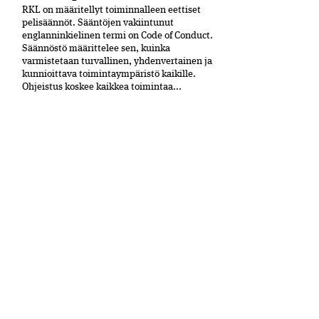
RKL on määritellyt toiminnalleen eettiset
peli­säännöt. Sääntöjen vakiintunut
englanninkielinen termi on Code of Conduct.
Säännöstö määrittelee sen, kuinka
varmistetaan turvallinen, yhdenvertainen ja
kun­nioittava toimintaympäristö kaikille.
Ohjeistus koskee kaikkea toimintaa...