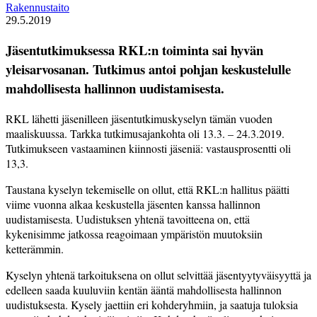
Rakennustaito
29.5.2019
Jäsentutkimuksessa RKL:n toiminta sai hyvän
yleisarvosanan. Tutkimus antoi pohjan keskustelulle
mahdollisesta hallinnon uudistamisesta.
RKL lähetti jäsenilleen jäsentutkimuskyselyn tämän vuoden
maaliskuussa. Tarkka tutkimusajankohta oli 13.3. – 24.3.2019.
Tutkimukseen vastaaminen kiinnosti jäseniä: vastausprosentti oli
13,3.
Taustana kyselyn tekemiselle on ollut, että RKL:n hallitus päätti
viime vuonna alkaa keskustella jäsenten kanssa hallinnon
uudistamisesta. Uudistuksen yhtenä tavoitteena on, että
kykenisimme jatkossa reagoimaan ympäristön muutoksiin
ketterämmin.
Kyselyn yhtenä tarkoituksena on ollut selvittää jäsentyytyväisyyttä ja
edelleen saada kuuluviin kentän ääntä mahdollisesta hallinnon
uudistuksesta. Kysely jaettiin eri kohderyhmiin, ja saatuja tuloksia