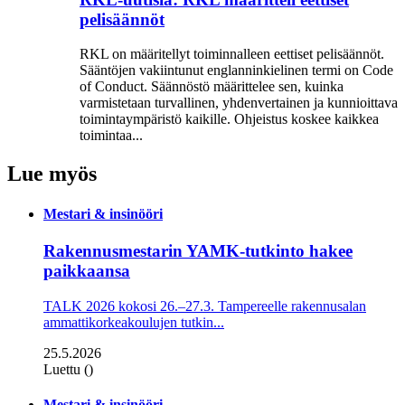
pelisäännöt
RKL on määritellyt toiminnalleen eettiset peli­säännöt.
Sääntöjen vakiintunut englanninkielinen termi on Code
of Conduct. Säännöstö määrittelee sen, kuinka
varmistetaan turvallinen, yhdenvertainen ja kun­nioittava
toimintaympäristö kaikille. Ohjeistus koskee kaikkea
toimintaa...
Lue myös
Mestari & insinööri
Rakennusmestarin YAMK-tutkinto hakee
paikkaansa
TALK 2026 kokosi 26.–27.3. Tampereelle rakennusalan
ammattikorkeakoulujen tutkin...
25.5.2026
Luettu ()
Mestari & insinööri