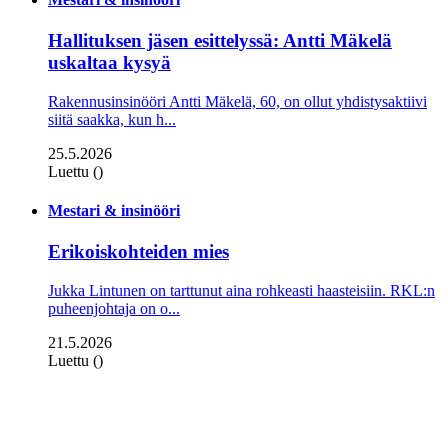
Hallituksen jäsen esittelyssä: Antti Mäkelä
uskaltaa kysyä
Rakennusinsinööri Antti Mäkelä, 60, on ollut yhdistysaktiivi
siitä saakka, kun h...
25.5.2026
Luettu ()
Mestari & insinööri
Erikoiskohteiden mies
Jukka Lintunen on tarttunut aina rohkeasti haasteisiin. RKL:n
puheenjohtaja on o...
21.5.2026
Luettu ()