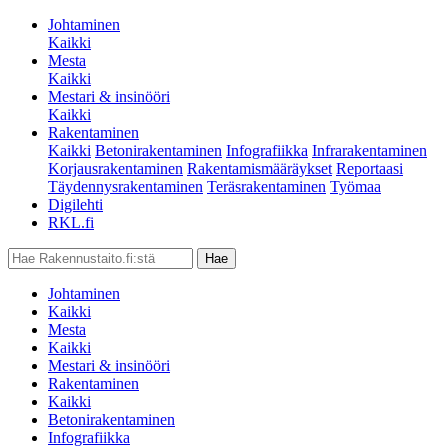
Johtaminen
Kaikki
Mesta
Kaikki
Mestari & insinööri
Kaikki
Rakentaminen
Kaikki
Betonirakentaminen
Infografiikka
Infrarakentaminen
Korjausrakentaminen
Rakentamismääräykset
Reportaasi
Täydennysrakentaminen
Teräsrakentaminen
Työmaa
Digilehti
RKL.fi
Johtaminen
Kaikki
Mesta
Kaikki
Mestari & insinööri
Rakentaminen
Kaikki
Betonirakentaminen
Infografiikka