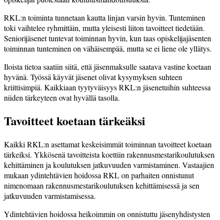
RKL:n toiminta tunnetaan kautta linjan varsin hyvin. Tunteminen
toki vaihtelee ryhmittäin, mutta yleisesti liiton tavoitteet tiedetään.
Seniorijäsenet tuntevat toiminnan hyvin, kun taas opiskelijajäsenten
toiminnan tunteminen on vähäisempää, mutta se ei liene ole yllätys.
Iloista tietoa saatiin siitä, että jäsenmaksulle saatava vastine koetaan
hyvänä. Työssä käyvät jäsenet olivat kysymyksen suhteen
kriittisimpiä. Kaikkiaan tyytyväisyys RKL:n jäsenetuihin suhteessa
niiden tärkeyteen ovat hyvällä tasolla.
Tavoitteet koetaan tärkeäksi
Kaikki RKL:n asettamat keskeisimmät toiminnan tavoitteet koetaan
tärkeiksi. Ykkösenä tavoitteista koettiin rakennusmestarikoulutuksen
kehittäminen ja koulutuksen jatkuvuuden varmistaminen. Vastaajien
mukaan ydintehtävien hoidossa RKL on parhaiten onnistunut
nimenomaan rakennusmestarikoulutuksen kehittämisessä ja sen
jatkuvuuden varmistamisessa.
Ydintehtävien hoidossa heikoimmin on onnistuttu jäsenyhdistysten