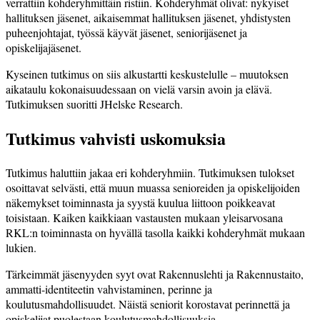
verrattiin kohderyhmittäin ristiin. Kohderyhmät olivat: nykyiset
hallituksen jäsenet, aikaisemmat hallituksen jäsenet, yhdistysten
puheenjohtajat, työssä käyvät jäsenet, seniorijäsenet ja
opiskelijajäsenet.
Kyseinen tutkimus on siis alkustartti keskustelulle – muutoksen
aikataulu kokonaisuudessaan on vielä varsin avoin ja elävä.
Tutkimuksen suoritti JHelske Research.
Tutkimus vahvisti uskomuksia
Tutkimus haluttiin jakaa eri kohderyhmiin. Tutkimuksen tulokset
osoittavat selvästi, että muun muassa senioreiden ja opiskelijoiden
näkemykset toiminnasta ja syystä kuulua liittoon poikkeavat
toisistaan. Kaiken kaikkiaan vastausten mukaan yleisarvosana
RKL:n toiminnasta on hyvällä tasolla kaikki kohderyhmät mukaan
lukien.
Tärkeimmät jäsenyyden syyt ovat Rakennuslehti ja Rakennustaito,
ammatti-identiteetin vahvistaminen, perinne ja
koulutusmahdollisuudet. Näistä seniorit korostavat perinnettä ja
opiskelijat puolestaan koulutusmahdollisuuksia.