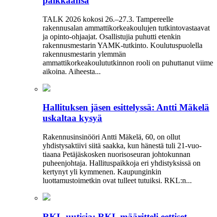
paikkaansa
TALK 2026 kokosi 26.–27.3. Tampereelle
rakennusalan ammattikorkeakoulujen tutkintovastaavat
ja opinto-ohjaajat. Osallistujia puhutti etenkin
rakennusmestarin YAMK-tutkinto. Koulutuspuolella
rakennusmestarin ylemmän
ammattikorkeakoulututkinnon rooli on puhuttanut viime
­aikoina. ­Aiheesta...
Hallituksen jäsen esittelyssä: Antti Mäkelä
uskaltaa kysyä
Rakennusinsinööri Antti Mäkelä, 60, on ollut
yhdistysaktiivi siitä saakka, kun hänestä tuli 21-vuo­
tiaana Petäjäskosken nuoriso­seuran johtokunnan
puheenjohtaja. Hallituspaikkoja eri yhdistyksissä on
kertynyt yli kymmenen. Kaupunginkin
luottamustoimetkin ovat tulleet tutuiksi. RKL:n...
RKL-uutisia: RKL määritteli eettiset