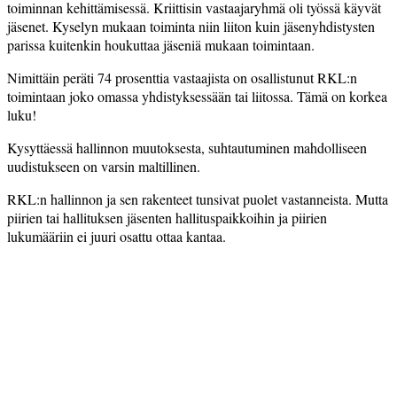
toiminnan kehittämisessä. Kriittisin vastaajaryhmä oli työssä käyvät
jäsenet. Kyselyn mukaan toiminta niin liiton kuin jäsenyhdistysten
parissa kuitenkin houkuttaa jäseniä mukaan toimintaan.
Nimittäin peräti 74 prosenttia vastaajista on osallistunut RKL:n
toimintaan joko omassa yhdistyksessään tai liitossa. Tämä on korkea
luku!
Kysyttäessä hallinnon muutoksesta, suhtautuminen mahdolliseen
uudistukseen on varsin maltillinen.
RKL:n hallinnon ja sen rakenteet tunsivat puolet vastanneista. Mutta
piirien tai hallituksen jäsenten hallituspaikkoihin ja piirien
lukumääriin ei juuri osattu ottaa kantaa.