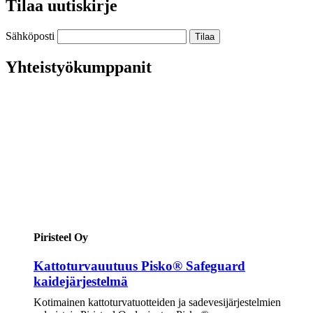
Tilaa uutiskirje
Sähköposti
Yhteistyökumppanit
Piristeel Oy
Kattoturvauutuus Pisko® Safeguard
kaidejärjestelmä
Kotimainen kattoturvatuotteiden ja sadevesijärjestelmien