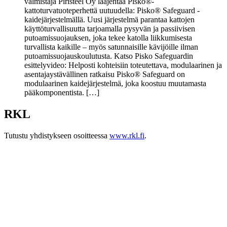
valmistaja Piristeel Oy laajentaa Pisko®-
kattoturvatuoteperhettä uutuudella: Pisko® Safeguard -
kaidejärjestelmällä. Uusi järjestelmä parantaa kattojen
käyttöturvallisuutta tarjoamalla pysyvän ja passiivisen
putoamissuojauksen, joka tekee katolla liikkumisesta
turvallista kaikille – myös satunnaisille kävijöille ilman
putoamissuojauskoulutusta. Katso Pisko Safeguardin
esittelyvideo: Helposti kohteisiin toteutettava, modulaarinen ja
asentajaystävällinen ratkaisu Pisko® Safeguard on
modulaarinen kaidejärjestelmä, joka koostuu muutamasta
pääkomponentista. […]
RKL
Tutustu yhdistykseen osoitteessa
www.rkl.fi
.