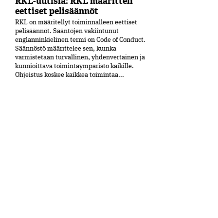
RKL-uutisia: RKL määritteli
eettiset pelisäännöt
RKL on määritellyt toiminnalleen eettiset
peli­säännöt. Sääntöjen vakiintunut
englanninkielinen termi on Code of Conduct.
Säännöstö määrittelee sen, kuinka
varmistetaan turvallinen, yhdenvertainen ja
kun­nioittava toimintaympäristö kaikille.
Ohjeistus koskee kaikkea toimintaa...