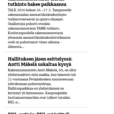
tutkinto hakee paikkaansa
TALK 2026 kokosi 26.–27.3. Tampereelle
rakennusalan ammattikorkeakoulujen
tutkintovastaavat ja opinto-ohjaajat.
Osallistujia puhutti etenkin
rakennusmestarin YAMK-tutkinto.
Koulutuspuolella rakennusmestarin
ylemmän ammattikorkeakoulututkinnon
rooli on puhuttanut viime ­aikoina. ­
Aiheesta...
Hallituksen jäsen esittelyssä:
Antti Mäkelä uskaltaa kysyä
Rakennusinsinööri Antti Mäkelä, 60, on ollut
yhdistysaktiivi siitä saakka, kun hänestä tuli
21-vuo­tiaana Petäjäskosken nuoriso­seuran
johtokunnan puheenjohtaja.
Hallituspaikkoja eri yhdistyksissä on
kertynyt yli kymmenen. Kaupunginkin
luottamustoimetkin ovat tulleet tutuiksi.
RKL:n...