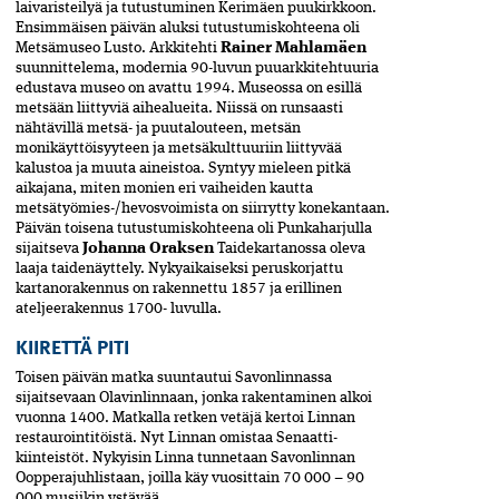
laivaristeilyä ja tutustuminen Kerimäen puukirkkoon.
Ensimmäisen päivän aluksi tutustumiskohteena oli
Metsämuseo Lusto. Arkkitehti
Rainer Mahlamäen
suunnittelema, modernia 90-luvun puuarkkitehtuuria
edustava museo on avattu 1994. Museossa on esillä
metsään liittyviä aihealueita. Niissä on runsaasti
nähtävillä metsä- ja puutalouteen, metsän
monikäyttöisyyteen ja metsäkulttuuriin liittyvää
kalustoa ja muuta aineistoa. Syntyy mieleen pitkä
aikajana, miten monien eri vaiheiden kautta
metsätyömies-/hevosvoimista on siirrytty konekantaan.
Päivän toisena tutustumiskohteena oli Punkaharjulla
sijaitseva
Johanna Oraksen
Taidekartanossa oleva
laaja taidenäyttely. Nykyaikaiseksi peruskorjattu
kartanorakennus on rakennettu 1857 ja erillinen
ateljeerakennus 1700- luvulla.
KIIRETTÄ PITI
Toisen päivän matka suuntautui Savonlinnassa
sijaitsevaan Olavinlinnaan, jonka rakentaminen alkoi
vuonna 1400. Matkalla retken vetäjä kertoi Linnan
restaurointitöistä. Nyt Linnan omistaa Senaatti-
kiinteistöt. Nykyisin Linna tunnetaan Savonlinnan
Oopperajuhlistaan, joilla käy vuosittain 70 000 – 90
000 musiikin ystävää.