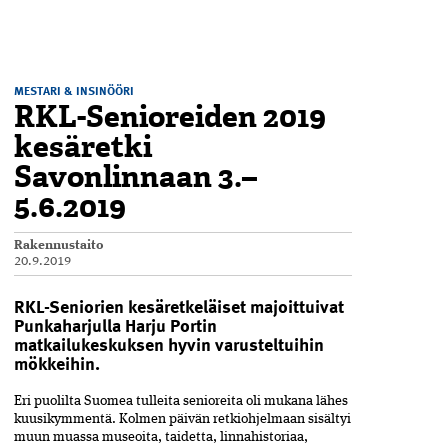
MESTARI & INSINÖÖRI
RKL-Senioreiden 2019
kesäretki
Savonlinnaan 3.–
5.6.2019
Rakennustaito
20.9.2019
RKL-Seniorien kesäretkeläiset majoittuivat
Punkaharjulla Harju Portin
matkailukeskuksen hyvin varusteltuihin
mökkeihin.
Eri puolilta Suomea tulleita senioreita oli mukana lähes
kuusikymmentä. Kolmen päivän retkiohjelmaan sisältyi
muun muassa museoita, taidetta, linnahistoriaa,