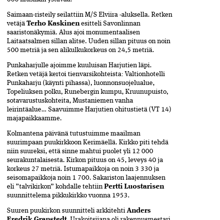
Saimaan-risteily seilattiin M/S Elviira -aluksella. Retken
vetäjä
Terho Kaskinen
esitteli Savonlinnan
saaristonäkymiä. Alus ajoi monumentaalisen
Laitaatsalmen sillan alitse. Uuden sillan pituus on noin
500 metriä ja sen alikulkukorkeus on 24,5 metriä.
Punkaharjulle ajoimme kuuluisan Harjutien läpi.
Retken vetäjä kertoi tienvarsikohteista: Valtionhotelli
Punkaharju (käynti pihassa), luonnonsuojelualue,
Topeliuksen polku, Runebergin kumpu, Kruunupuisto,
sotavarustuskohteita, Mustaniemen vanha
leirintäalue… Saavuimme Harjutien ohitustietä (VT 14)
majapaikkaamme.
Kolmantena päivänä tutustuimme maailman
suurimpaan puukirkkoon Kerimäellä. Kirkko piti tehdä
niin suureksi, että sinne mahtui puolet yli 12 000
seurakuntalaisesta. Kirkon pituus on 45, leveys 40 ja
korkeus 27 metriä. Istumapaikkoja on noin 3 330 ja
seisomapaikkoja noin 1 700. Sakariston laajennuksen
eli ”talvikirkon” kohdalle tehtiin
Pertti Luostarisen
suunnittelema pikkukirkko vuonna 1953.
Suuren puukirkon suunnitteli arkkitehti
Anders
Fredrik Granstedt
. Urakoitsijana oli rakennusmestari