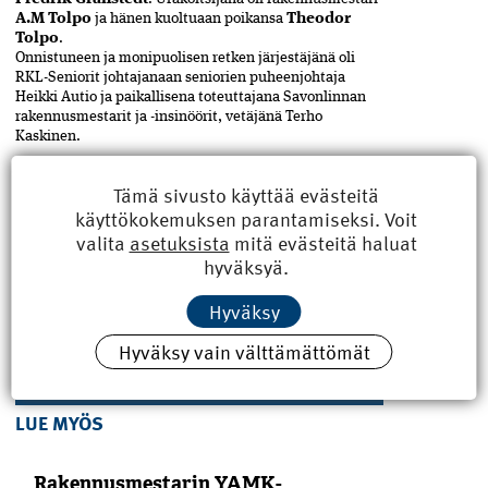
A.M Tolpo
ja hänen kuol­tuaan poikansa
Theodor
Tolpo
.
Onnistuneen ja monipuolisen retken järjestäjänä oli
RKL-Seniorit johtajanaan seniorien puheenjohtaja
Heikki Autio ja paikallisena toteuttajana Savonlinnan
rakennusmestarit ja -insinöörit, vetäjänä Terho
Kaskinen.
Kimmo Halminen
Tämä sivusto käyttää evästeitä
käyttökokemuksen parantamiseksi. Voit
valita
asetuksista
mitä evästeitä haluat
hyväksyä.
ASIASANAT
Jaa
artikkeli
rakennusmestari
,
RKL
Hyväksy
Hyväksy vain välttämättömät
LUE MYÖS
Rakennusmestarin YAMK-