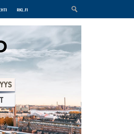
EHTI
RKL.FI