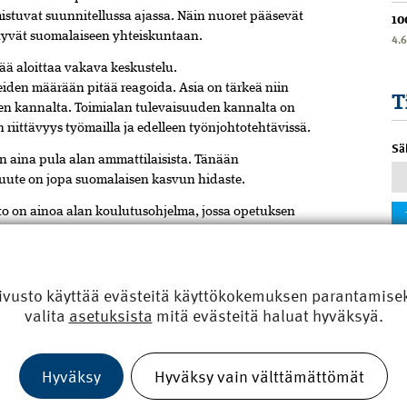
lmistuvat suunnitellussa ajassa. Näin nuoret pääsevät
10
tyvät suomalaiseen yhteiskuntaan.
4.
tää aloittaa vakava keskustelu.
den määrään pitää reagoida. Asia on tärkeä niin
T
n kannalta. Toimialan tulevaisuuden kannalta on
riittävyys työmailla ja edelleen työnjohtotehtävissä.
Sä
aina pula alan ammattilaisista. Tänään
uute on jopa suomalaisen kasvun hidaste.
to on ainoa alan koulutusohjelma, jossa opetuksen
lmiudet rakennustyömaan johtamiseksi mahdollisimman
ksi on tärkeää, että työmailla riittää ammattilaisia
llitus Oulussa.
ivusto käyttää evästeitä käyttökokemuksen parantamiseks
valita
asetuksista
mitä evästeitä haluat hyväksyä.
Hyväksy
Hyväksy vain välttämättömät
Jaa artikkeli