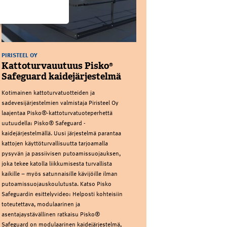
PIRISTEEL OY
Kattoturvauutuus Pisko®
Safeguard kaidejärjestelmä
Kotimainen kattoturvatuotteiden ja
sadevesijärjestelmien valmistaja Piristeel Oy
laajentaa Pisko®-kattoturvatuoteperhettä
uutuudella: Pisko® Safeguard -
kaidejärjestelmällä. Uusi järjestelmä parantaa
kattojen käyttöturvallisuutta tarjoamalla
pysyvän ja passiivisen putoamissuojauksen,
joka tekee katolla liikkumisesta turvallista
kaikille – myös satunnaisille kävijöille ilman
putoamissuojauskoulutusta. Katso Pisko
Safeguardin esittelyvideo: Helposti kohteisiin
toteutettava, modulaarinen ja
asentajaystävällinen ratkaisu Pisko®
Safeguard on modulaarinen kaidejärjestelmä,