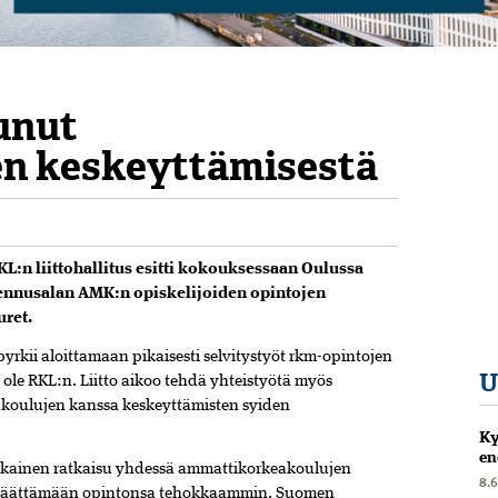
unut
en keskeyttämisestä
L:n liittohallitus esitti kokouksessaan Oulussa
ennusalan AMK:n opiskelijoiden opintojen
uret.
yrkii aloittamaan pikaisesti selvitystyöt rkm-opintojen
U
 ole RKL:n. Liitto aikoo tehdä yhteistyötä myös
akoulujen kanssa keskeyttämisten syiden
Ky
en
pikainen ratkaisu yhdessä ammattikorkeakoulujen
8.
at päättämään opintonsa tehokkaammin. Suomen