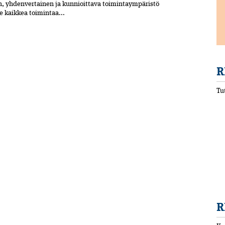
n, yhdenvertainen ja kun­nioittava toimintaympäristö
ee kaikkea toimintaa...
R
Tu
R