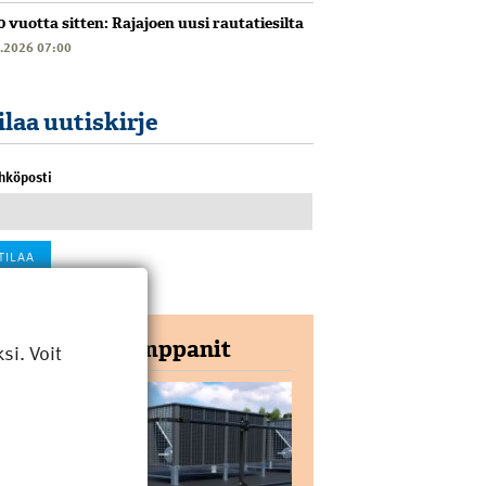
0 vuotta sitten: Rajajoen uusi rautatiesilta
6.2026 07:00
ilaa uutiskirje
hköposti
Yhteistyökumppanit
i. Voit