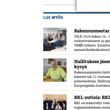
LUE MYÖS
Rakennusmestar
TALK 2026 kokosi 26.–2
tutkintovastaavat ja opi
YAMK-tutkinto. Koulut
ammattikorkeakoulututki
Hallituksen jäse
kysyä
Rakennusinsinööri Antti 
hänestä tuli 21-vuo­tia
puheenjohtaja. Hallitus
Kaupunginkin luottamust
RKL-uutisia: RKL
RKL on määritellyt toimi
englanninkielinen termi