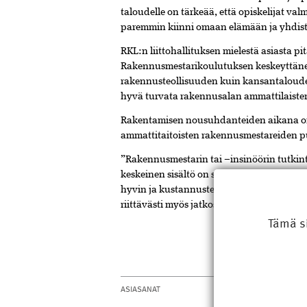
taloudelle on tärkeää, että opiskelijat va
paremmin kiinni omaan elämään ja yhdis
RKL:n liittohallituksen mielestä asiasta pi
Rakennusmestarikoulutuksen keskeyttänei
rakennusteollisuuden kuin kansantaloude
hyvä turvata rakennusalan ammattilaisten 
Rakentamisen nousuhdanteiden aikana on 
ammattitaitoisten rakennusmestareiden p
”Rakennusmestarin tai –insinöörin tutkin
keskeinen sisältö on saada tiedot ja va
hyvin ja kustannustehokkaasti – tämän vuo
riittävästi myös jatkossa”, linjasi RKL:n ha
Tämä s
ASIASANAT