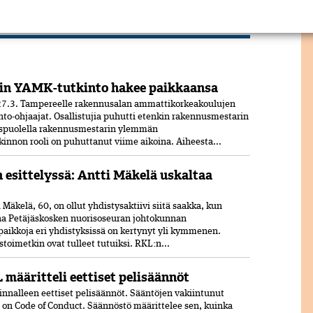
in YAMK-tutkinto hakee paikkaansa
7.3. Tampereelle rakennusalan ammattikorkeakoulujen
nto-ohjaajat. Osallistujia puhutti etenkin rakennusmestarin
uspuolella rakennusmestarin ylemmän
nnon rooli on puhuttanut viime ­aikoina. ­Aiheesta...
n esittelyssä: Antti Mäkelä uskaltaa
Mäkelä, 60, on ollut yhdistysaktiivi siitä saakka, kun
ana Petäjäskosken nuoriso­seuran johtokunnan
paikkoja eri yhdistyksissä on kertynyt yli kymmenen.
oimetkin ovat tulleet tutuiksi. RKL:n...
 määritteli eettiset pelisäännöt
nnalleen eettiset peli­säännöt. Sääntöjen vakiintunut
 on Code of Conduct. Säännöstö määrittelee sen, kuinka