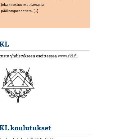
joka koostuu muutamasta
pääkomponentista. […]
KL
tustu yhdistykseen osoitteessa
www.rkl.fi
.
KL koulutukset