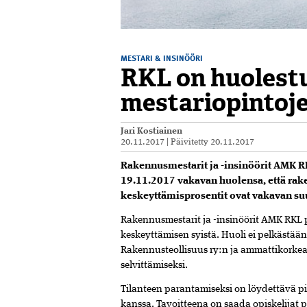
MESTARI & INSINÖÖRI
RKL on huolest
mestariopintoj
Jari Kostiainen
20.11.2017
|
Päivitetty
20.11.2017
Rakennusmestarit ja -insinöörit AMK RK
19.11.2017 vakavan huolensa, että rak
keskeyttämisprosentit ovat vakavan su
Rakennusmestarit ja -insinöörit AMK RKL p
keskeyttämisen syistä. Huoli ei pelkästään
Rakennusteollisuus ry:n ja ammattikorke
selvittämiseksi.
Tilanteen parantamiseksi on löydettävä 
kanssa. Tavoitteena on saada opiskelij