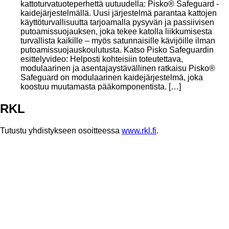
kattoturvatuoteperhettä uutuudella: Pisko® Safeguard -
kaidejärjestelmällä. Uusi järjestelmä parantaa kattojen
käyttöturvallisuutta tarjoamalla pysyvän ja passiivisen
putoamissuojauksen, joka tekee katolla liikkumisesta
turvallista kaikille – myös satunnaisille kävijöille ilman
putoamissuojauskoulutusta. Katso Pisko Safeguardin
esittelyvideo: Helposti kohteisiin toteutettava,
modulaarinen ja asentajaystävällinen ratkaisu Pisko®
Safeguard on modulaarinen kaidejärjestelmä, joka
koostuu muutamasta pääkomponentista. […]
RKL
Tutustu yhdistykseen osoitteessa
www.rkl.fi
.