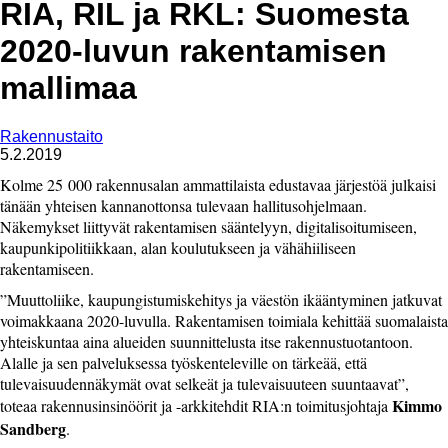
RIA, RIL ja RKL: Suomesta
2020-luvun rakentamisen
mallimaa
Rakennustaito
5.2.2019
Kolme 25 000 rakennusalan ammattilaista edustavaa järjestöä julkaisi
tänään yhteisen kannanottonsa tulevaan hallitusohjelmaan.
Näkemykset liittyvät rakentamisen sääntelyyn, digitalisoitumiseen,
kaupunkipolitiikkaan, alan koulutukseen ja vähähiiliseen
rakentamiseen.
”Muuttoliike, kaupungistumiskehitys ja väestön ikääntyminen jatkuvat
voimakkaana 2020-luvulla. Rakentamisen toimiala kehittää suomalaista
yhteiskuntaa aina alueiden suunnittelusta itse rakennustuotantoon.
Alalle ja sen palveluksessa työskenteleville on tärkeää, että
tulevaisuudennäkymät ovat selkeät ja tulevaisuuteen suuntaavat”,
Kimmo
toteaa rakennusinsinöörit ja -arkkitehdit RIA:n toimitusjohtaja
Sandberg
.