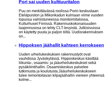
Pori sai uuden kulttuuritalon
Puu on merkittävässä roolissa Porin keskustaan
Eteläpuiston ja Mikonkadun kulmaan viime vuoden
lopussa valmistuneessa moni­toimitalossa,
Kulturhuset Fiinissä. Rakennuskokonaisuuden
laajennusosa on tehty CLT-levyistä. Julkisivuissa
on käytetty puuta ja paljon tiiltä. Uudisrakennuksen
on...
Hippoksen jäähallit kahteen kerrokseen
Uuden urheilukeskuksen rakennustyöt ovat
vauhdissa Jyväskylässä. Hipposkeskus käsittää
liikunta-, osaamis- ja jääurheilukeskukset sekä
pysäköintihallin. Osaamiskeskus palvelee
tutkimusta ja koulutusta.Jääurheilukeskukseen
tulee remontoitavan kilpajäähallin viereen yhteensä
kolme...