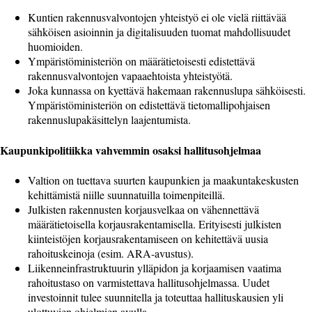
Kuntien rakennusvalvontojen yhteistyö ei ole vielä riittävää
sähköisen asioinnin ja digitalisuuden tuomat mahdollisuudet
huomioiden.
Ympäristöministeriön on määrätietoisesti edistettävä
rakennusvalvontojen vapaaehtoista yhteistyötä.
Joka kunnassa on kyettävä hakemaan rakennuslupa sähköisesti.
Ympäristöministeriön on edistettävä tietomallipohjaisen
rakennuslupakäsittelyn laajentumista.
Kaupunkipolitiikka vahvemmin osaksi hallitusohjelmaa
Valtion on tuettava suurten kaupunkien ja maakuntakeskusten
kehittämistä niille suunnatuilla toimenpiteillä.
Julkisten rakennusten korjausvelkaa on vähennettävä
määrätietoisella korjausrakentamisella. Erityisesti julkisten
kiinteistöjen korjausrakentamiseen on kehitettävä uusia
rahoituskeinoja (esim. ARA-avustus).
Liikenneinfrastruktuurin ylläpidon ja korjaamisen vaatima
rahoitustaso on varmistettava hallitusohjelmassa. Uudet
investoinnit tulee suunnitella ja toteuttaa hallituskausien yli
ulottuvien ohjelmien avulla.