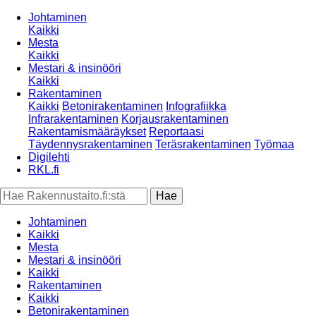
Johtaminen
Kaikki
Mesta
Kaikki
Mestari & insinööri
Kaikki
Rakentaminen
Kaikki
Betonirakentaminen
Infografiikka
Infrarakentaminen
Korjausrakentaminen
Rakentamismääräykset
Reportaasi
Täydennysrakentaminen
Teräsrakentaminen
Työmaa
Digilehti
RKL.fi
Johtaminen
Kaikki
Mesta
Mestari & insinööri
Kaikki
Rakentaminen
Kaikki
Betonirakentaminen