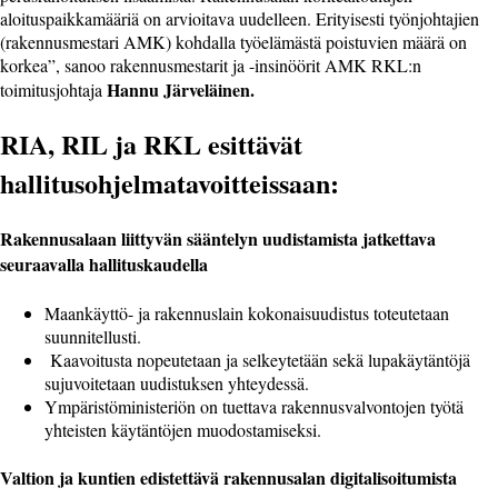
aloituspaikkamääriä on arvioitava uudelleen. Erityisesti työnjohtajien
(rakennusmestari AMK) kohdalla työelämästä poistuvien määrä on
korkea”, sanoo rakennusmestarit ja -insinöörit AMK RKL:n
Hannu Järveläinen.
toimitusjohtaja
RIA, RIL ja RKL esittävät
hallitusohjelmatavoitteissaan:
Rakennusalaan liittyvän sääntelyn uudistamista jatkettava
seuraavalla hallituskaudella
Maankäyttö- ja rakennuslain kokonaisuudistus toteutetaan
suunnitellusti.
Kaavoitusta nopeutetaan ja selkeytetään sekä lupakäytäntöjä
sujuvoitetaan uudistuksen yhteydessä.
Ympäristöministeriön on tuettava rakennusvalvontojen työtä
yhteisten käytäntöjen muodostamiseksi.
Valtion ja kuntien edistettävä rakennusalan digitalisoitumista