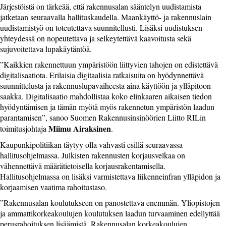
Järjestöistä on tärkeää, että rakennusalan sääntelyn uudistamista
jatketaan seuraavalla hallituskaudella. Maankäyttö- ja rakennuslain
uudistamistyö on toteutettava suunnitellusti. Lisäksi uudistuksen
yhteydessä on nopeutettava ja selkeytettävä kaavoitusta sekä
sujuvoitettava lupakäytäntöä.
”Kaikkien rakennettuun ympäristöön liittyvien tahojen on edistettävä
digitalisaatiota. Erilaisia digitaalisia ratkaisuita on hyödynnettävä
suunnittelusta ja rakennuslupavaiheesta aina käyttöön ja ylläpitoon
saakka. Digitalisaatio mahdollistaa koko elinkaaren aikaisen tiedon
hyödyntämisen ja tämän myötä myös rakennetun ympäristön laadun
parantamisen”, sanoo Suomen Rakennusinsinöörien Liitto RILin
Miimu Airaksinen
toimitusjohtaja
.
Kaupunkipolitiikan täytyy olla vahvasti esillä seuraavassa
hallitusohjelmassa. Julkisten rakennusten korjausvelkaa on
vähennettävä määrätietoisella korjausrakentamisella.
Hallitusohjelmassa on lisäksi varmistettava liikenneinfran ylläpidon ja
korjaamisen vaatima rahoitustaso.
”Rakennusalan koulutukseen on panostettava enemmän. Yliopistojen
ja ammattikorkeakoulujen koulutuksen laadun turvaaminen edellyttää
perusrahoituksen lisäämistä. Rakennusalan korkeakoulujen