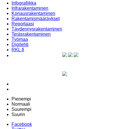
Infografiikka
Infrarakentaminen
Korjausrakentaminen
Rakentamismääräykset
Reportaasi
Täydennysrakentaminen
Teräsrakentaminen
Työmaa
Digilehti
RKL.fi
Pienempi
Normaali
Suurempi
Suurin
Facebook