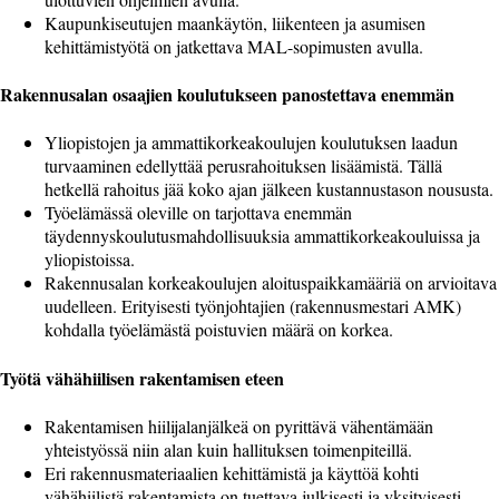
Kaupunkiseutujen maankäytön, liikenteen ja asumisen
kehittämistyötä on jatkettava MAL-sopimusten avulla.
Rakennusalan osaajien koulutukseen panostettava enemmän
Yliopistojen ja ammattikorkeakoulujen koulutuksen laadun
turvaaminen edellyttää perusrahoituksen lisäämistä. Tällä
hetkellä rahoitus jää koko ajan jälkeen kustannustason noususta.
Työelämässä oleville on tarjottava enemmän
täydennyskoulutusmahdollisuuksia ammattikorkeakouluissa ja
yliopistoissa.
Rakennusalan korkeakoulujen aloituspaikkamääriä on arvioitava
uudelleen. Erityisesti työnjohtajien (rakennusmestari AMK)
kohdalla työelämästä poistuvien määrä on korkea.
Työtä vähähiilisen rakentamisen eteen
Rakentamisen hiilijalanjälkeä on pyrittävä vähentämään
yhteistyössä niin alan kuin hallituksen toimenpiteillä.
Eri rakennusmateriaalien kehittämistä ja käyttöä kohti
vähähiilistä rakentamista on tuettava julkisesti ja yksityisesti