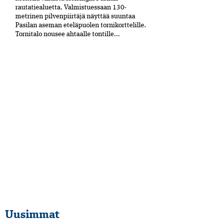
rautatiealuetta. Valmistuessaan 130-
metrinen pilvenpiirtäjä näyttää suuntaa
Pasilan aseman eteläpuolen tornikorttelille.
Tornitalo nousee ahtaalle tontille...
Uusimmat