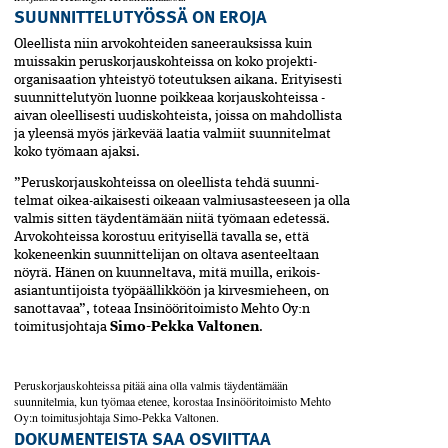
SUUNNITTELUTYÖSSÄ ON EROJA
Oleellista niin arvokohteiden saneerauksissa kuin
muissakin peruskorjauskohteissa on koko projekti­
organisaation yhteistyö toteutuksen aikana. Erityisesti
suunnittelutyön luonne poikkeaa korjauskohteissa ­
aivan oleellisesti uudiskohteista, joissa on mahdollista
ja yleensä myös järkevää laatia valmiit suunnitelmat
koko työmaan ajaksi.
”Peruskorjauskohteissa on oleellista tehdä suunni­
telmat oikea-aikaisesti oikeaan valmiusasteeseen ja olla
valmis sitten täydentämään niitä työmaan edetessä.
Arvokohteissa korostuu erityisellä tavalla se, ­että
kokeneenkin suunnittelijan on oltava asenteeltaan
nöyrä. Hänen on kuunneltava, mitä muilla, erikois­
asiantuntijoista työpäällikköön ja kirvesmieheen, on
sanottavaa”, toteaa Insinööritoimisto Mehto Oy:n
toimitusjohtaja
Simo-Pekka Valtonen
.
Peruskorjauskohteissa pitää aina olla valmis täydentämään
suunnitelmia, kun työmaa etenee, korostaa Insinööritoimisto Mehto
Oy:n toimitusjohtaja Simo-Pekka Valtonen.
DOKUMENTEISTA SAA OSVIITTAA