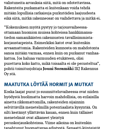
valistuneita arvauksia siitä, mitä on odotettavissa.
Rakenteita purkamatta ei kuitenkaan voida tehdä
mitään lopullisia ratkaisuja purkutöiden laajuudesta
eikä siitä, mitkä rakenneosat on vaihdettava ja mitkä ei.
”Kokemuksen myötä pystyy jo tarjousvaiheessa­
ottamaan huomion muissa kohteissa hankkimansa­
tiedon samanikäisten rakennusten tavallisimmista­
korjaus­tarpeista. Esimerkiksi katot ovat kuitenkin
arvaamattomia. Rakenteiden kunnosta on mahdotonta
sanoa mitään varmaa, ennen kuin on purkanut vanhaa­
kattoa. Jos haluaa varmuuden etukäteen, olisi
purettava koko katto, mikä toisaalta ei ole perusteltua”,
pohtii toimitusjohtaja
Jouni Soramäki
IKJ Rakennus
Oy:stä.
MAATUTKA LÖYTÄÄ HORMIT JA MUTKAT
Koska laajat purut jo suunnitteluvaiheessa ovat niiden
hyödystä huolimatta harvoin mahdollisia, on erilaisilla
ainetta rikkomattomilla, rakenteiden sijainnin
selvittävillä menetelmillä potentiaalista kysyntää. On
silti kestänyt yllättävän kauan, ennen kuin tällaiset
menetelmät ovat alkaneet yleistyä
peruskorjauskohteissa. Viime aikoina on kuitenkin
tapahtunut huomattavaa edistystä. Senaatti-kiinteistöt