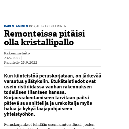
RAKENTAMINEN
KORJAUSRAKENTAMINEN
Remonteissa pitäisi
olla kristallipallo
Rakennustaito
23.9.2022
|
Päivitetty
23.9.2022
Kun kiinteistöä peruskorjataan, on järkevää
varautua yllätyksiin. Etukäteistiedot ovat
usein ristiriidassa vanhan rakennuksen
todellisen tilanteen kanssa.
Korjausrakentamiseen tarvitaan paitsi
pätevä suunnittelija ja urakoitsija myös
halua ja kykyä laajapohjaiseen
yhteistyöhön.
Peruskorjaukset tehdään usein kiinteistöissä, joiden