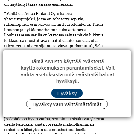
on näyttänyt tässä asiassa esimerkkiä.
”Meillä on Tietoa Finland Oy:n kanssa
yhteistyöprojekti, jossa on selvitetty sopivia,
rakennepurut osin korvaavia mittaustekniikoita. Turun
linnassa ja nyt Mannerheimin sukukartanossa
Louhisaaressa meillä­ on käytössä seinää pitkin liikkuva,
leikkiautoa muistuttava maatutkalaite, jonka avulla
rakenteet ja niiden sijainti selviävät purkamatta”, Selja
Flink kertoo.
Tämä sivusto käyttää evästeitä
Infrarakentamisessa laajalti käytetty maatutka on viime
käyttökokemuksen parantamiseksi. Voit
aikoina yleistynyt myös talonrakennuksessa. Maatutkan
avulla saa selville hormien sijainnin lisäksi myös
valita
asetuksista
mitä evästeitä haluat
hormien mutkat, joiden tarkka paikallistaminen on
hyväksyä.
perinteisellä hormikameralla hankalaa.
Hyväksy
Presidentti­ Svinhufvudin­ kotimuseo ­Kotkaniemi perus­korjattiin 1920-
Hyväksy vain välttämättömät
luvun asuunsa eikä ­alkuperäiseen.
ALKUPERÄINEN EI OLE AINA SOPIVIN
Jos kohde on hyvin vanha, sen pinnat sisältävät yleensä
useita kerroksia, joista voi saada mahdollisimman
realistisen käsityksen rakennushistoriallisella