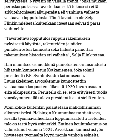
selvityksellä. Nykyisin on vallalla trendi, jonka mukaan
peruskorjauksessa tavoitellaan sekä teknisesti että
arkkitehtonisesti alkuperäistä eli vanhinta vaihetta
vastaavaa lopputulosta. Tämä tavoite ei ole Selja
Flinkin mielestä kuitenkaan itsestään selvästi paras
vaihtoehto.
”Tavoiteltava lopputulos riippuu rakennuksen
nykyisestä käytöstä, rakenteiden ja niiden
pintakerrosten kunnosta sekä halusta painottaa
rakennuksen historian eri vaiheita”, Selja Flink toteaa.
Hän mainitsee esimerkkinä painotusten erilaisuudesta
hiljattain kunnostetun Kotkaniemen, joka toimii
presidentti P.E. Svinhufvudin kotimuseona.
Luumäkeläinen arvorakennus kunnostettiin
vastaamaan korjausten jälkeistä 1920-luvun asuaan
eikä alkuperäistä. Perustelu oli se, että erityisesti tuolla
vuosikymmenellä tuleva presidentti asui siellä eniten.
Moni kohde kuitenkin palautetaan mahdollisimman
alkuperäiseksi. Helsingin Kruununhaassa sijaitseva,
kesällä työmaavaiheeltaan loppuun saatettu Tieteiden
talo on tästä hyvä esimerkki. Entinen koulurakennus on
valmistunut vuonna 1925. Arvokkaan kunnostustyön
höysteenä työmaalta löytyi monia vanhoja esineitä