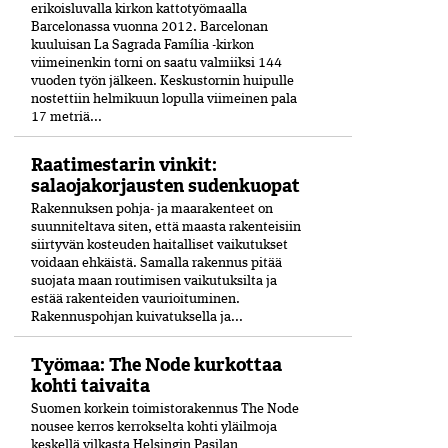
erikoisluvalla kirkon kattotyömaalla
Barcelonassa vuonna 2012. Barcelonan
kuuluisan La Sagrada Família -kirkon
viimeinenkin torni on saatu valmiiksi­ 144
vuoden työn jälkeen. Keskustornin huipulle
nostettiin helmikuun lopulla viimeinen pala
17 metriä...
Raatimestarin vinkit:
salaojakorjausten sudenkuopat
Rakennuksen pohja- ja maarakenteet on
suunniteltava siten, että maasta rakenteisiin
siirtyvän kosteuden haitalliset vaikutukset
voidaan ehkäistä. Samalla rakennus pitää
suojata maan routimisen vaikutuksilta ja
estää rakenteiden vaurioituminen.
Rakennuspohjan kuivatuksella ja...
Työmaa: The Node kurkottaa
kohti taivaita
Suomen korkein toimistorakennus The Node
nousee kerros kerrokselta kohti yläilmoja
keskellä vilkasta Helsingin Pasilan