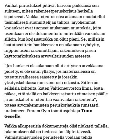
Vanhat piirustukset pitävät harvoin paikkansa sen
suhteen, miten rakenteetperuskorjaus hetkellä
sijaitsevat. Vaikka toteutus olisi aikanaan noudatellut
täsmällisesti suunnittelijan tahtoa, myöhemmät
korjauk­set ovat tuoneet mukanaan muutoksia, joita
useinkaan ei ole dokumentoitu mitenkään varsinkaan
silloin, kun korjausurakka on ollut pieni. Se, millaisin
laatutavoittein hankkeeseen on aikanaan ryhdytty,
riippuu usein rakennuttajan, rakennuksen ja sen
käyttö­tarkoituksen arvovaltaisuuden asteesta.
”Jos hanke ei ole aikanaan ollut erityisen arvokkaana
pidetty, ei ole suuri yllätys, jos materiaaleissa on
toteutusvaiheessa säästetty ja jossakin
yksityiskohdassa niin sanotusti oikaistu. Sitten on
sellaisia kohteita, kuten Valtioneuvoston linna, josta
näkee, että siellä on kaikkeen satsattu viimeisen päälle
ja on uskallettu toteuttaa vaativiakin rakenteita”,
toteaa arvorakennusten peruskorjauksia runsaasti
urakoineen Finrem Oy:n toimitusjohtaja
Timo
Geselle
.
Vaikka alkuperäisiä dokumentteja olisi niukasti tallella,
rakennuksen ikä on tiedossa tai jäljitettävissä.
Valmistumisvuoden perusteella voidaan tehdä