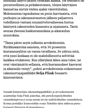
normaali käyttö jatkuu työmaan aikana. Jos remontti on
perusteellinen ja pitkäkestoinen, tilojen käyttäjien
kannattaa siirtyä töiden ajaksi väistötiloihin.
Molemmissa tapauksissa on perin harvinaista, että
purkujen ja rakenneavausten jälkeen paljastuva
todellisuus vastaisi suunnitteluvaiheessa luotua
käsitystä rakenteiden kunnosta ja sijainnista. Tästä
seuraa yleensä lisäkustannuksia ja aikataulun
muutoksia.
”Tämä pätee myös julkisiin arvokohteisiin.
Nyrkkisääntönä sanoisin, että 30 prosentin
kustannusylitys on varsin tavallinen. Se johtuu siitä,
että juuri koskaan ei ole mahdollisuutta selvittää
kaikkea etukäteen. Kun yllätyksiä lähes aina tulee, ne
ovat väistämättä sellaisia, että kustannukset kasvavat
ja aikataulu venyy”, pohtii arvokohteisiin erikoistunut
rakennuttajapäällikkö
Selja Flink
Senaatti-
kiinteistöistä.
Senaatti-kiinteistöjen rakennuttajapäällikkö ja arvorakennusten
asiantuntija Selja Flink painottaa, että peruskorjaus­kohteiden
suunnitteluprosessi eroaa monin tavoin uudis­kohteiden suunnittelusta.
Komea portaikko kunnostettiin osana Tieteiden talon mittavaa perus­
korjausta Helsingin Kruunun­haassa.