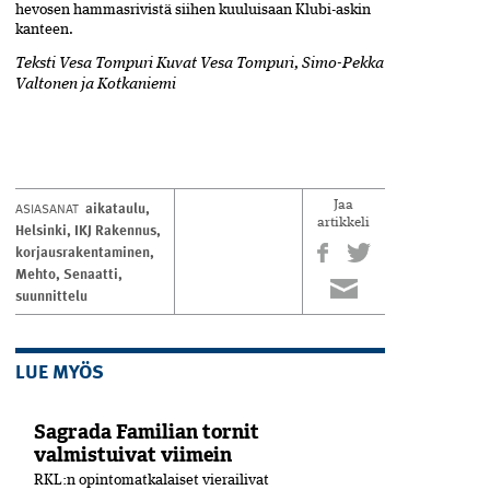
hevosen hammasrivistä siihen kuuluisaan Klubi-askin
kanteen.
Teksti Vesa Tompuri Kuvat Vesa Tompuri, Simo-Pekka
Valtonen ja Kotkaniemi
aikataulu
,
ASIASANAT
Jaa
artikkeli
Helsinki
,
IKJ Rakennus
,
korjausrakentaminen
,
Mehto
,
Senaatti
,
suunnittelu
LUE MYÖS
Sagrada Familian tornit
valmistuivat viimein
RKL:n opintomatkalaiset vierailivat