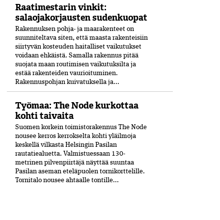
Raatimestarin vinkit:
salaojakorjausten sudenkuopat
Rakennuksen pohja- ja maarakenteet on
suunniteltava siten, että maasta rakenteisiin
siirtyvän kosteuden haitalliset vaikutukset
voidaan ehkäistä. Samalla rakennus pitää
suojata maan routimisen vaikutuksilta ja
estää rakenteiden vaurioituminen.
Rakennuspohjan kuivatuksella ja...
Työmaa: The Node kurkottaa
kohti taivaita
Suomen korkein toimistorakennus The Node
nousee kerros kerrokselta kohti yläilmoja
keskellä vilkasta Helsingin Pasilan
rautatiealuetta. Valmistuessaan 130-
metrinen pilvenpiirtäjä näyttää suuntaa
Pasilan aseman eteläpuolen tornikorttelille.
Tornitalo nousee ahtaalle tontille...