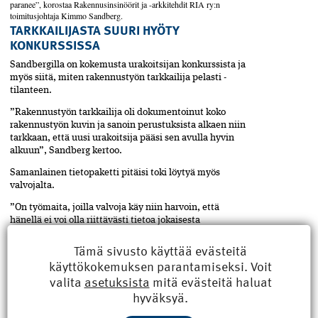
paranee”, korostaa Rakennusinsinöörit ja -arkkitehdit RIA ry:n
toimitusjohtaja Kimmo Sandberg.
TARKKAILIJASTA SUURI HYÖTY
KONKURSSISSA
Sandbergilla on kokemusta urakoitsijan konkurssista ja
myös siitä, miten rakennustyön tarkkailija pelasti­ ­
tilanteen.
”Rakennustyön tarkkailija oli dokumentoinut koko
rakennustyön kuvin ja sanoin perustuksista alkaen niin
tarkkaan, että uusi urakoitsija pääsi sen avulla hyvin
alkuun”, Sandberg kertoo.
Samanlainen tietopaketti pitäisi toki löytyä myös
valvojalta.
”On työmaita, joilla valvoja käy niin harvoin, että
hänellä ei voi olla riittävästi tietoa jokaisesta
vaiheesta”, Palo toteaa.
Tämä sivusto käyttää evästeitä
RAKENTAMISEN LAADUN PUOLESTA
käyttökokemuksen parantamiseksi. Voit
valita
asetuksista
mitä evästeitä haluat
Sandberg on huomannut, että tarkkailijoiden käyttö on
lisääntynyt, mutta tarkkoja määriä ei ole tiedossa. Moni
hyväksyä.
rakennus valmistuu kuitenkin yhä ilman tarkkailijaa.