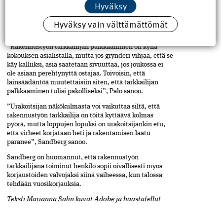
Hyväksy
Palo arvelee, että edelleen vain harva ostaja tietää tästä
mahdollisuudesta siinä vaiheessa, kun
Hyväksy vain välttämättömät
perustajaurakoitsija tai rakennuttaja järjestää virallisen
ostajien kokouksen.
”Rakennustyön tarkkailijan palkkaaminen on kyllä
kokouksen asialistalla, mutta jos grynderi vihjaa, että se
käy kalliiksi, asia saatetaan sivuuttaa, jos joukossa ei
ole asiaan perehtynyttä ostajaa. Toivoisin, että
lainsäädäntöä muutettaisiin siten, että tarkkailijan
palkkaaminen tulisi pakolliseksi”, Palo sanoo.
”Urakoitsijan näkökulmasta voi vaikuttaa siltä, että
rakennustyön tarkkailija on töitä kyttäävä kolmas
pyörä, mutta loppujen lopuksi on urakoitsijankin etu,
että virheet korjataan heti ja rakentamisen laatu
paranee”, Sandberg sanoo.
Sandberg on huomannut, että rakennustyön
tarkkailijana toiminut henkilö sopii oivallisesti myös
korjaustöiden valvojaksi siinä vaiheessa, kun talossa
tehdään vuosikorjauksia.
Teksti Marianna Salin kuvat Adobe ja haastatellut