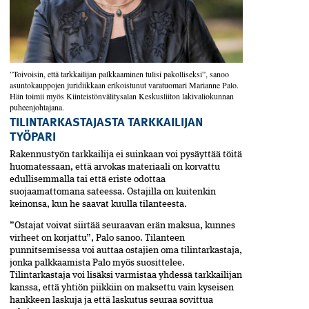
”Toivoisin, että tarkkailijan palkkaaminen tulisi pakolliseksi”, sanoo
asuntokauppojen juridiikkaan erikoistunut varatuomari Marianne Palo.
Hän toimii myös Kiinteistönvälitysalan Keskusliiton lakivaliokunnan
puheenjohtajana.
TILINTARKASTAJASTA TARKKAILIJAN
TYÖPARI
Rakennustyön tarkkailija ei suinkaan voi pysäyttää töitä
huomatessaan, että arvokas materiaali on korvattu
edullisemmalla tai että eriste odottaa
suojaamattomana sateessa. Ostajilla on kuitenkin
keinonsa, kun he saavat kuulla tilanteesta.
”Ostajat voivat siirtää seuraavan erän maksua, kunnes
virheet on korjattu”, Palo sanoo. Tilanteen
punnitsemisessa voi auttaa ostajien oma tilintarkastaja,
jonka­ palkkaamista Palo myös suosittelee.
Tilintarkastaja voi lisäksi varmistaa yhdessä tarkkailijan
kanssa, että­ yhtiön­ piikkiin on maksettu vain kyseisen
hankkeen laskuja ja että laskutus seuraa sovittua