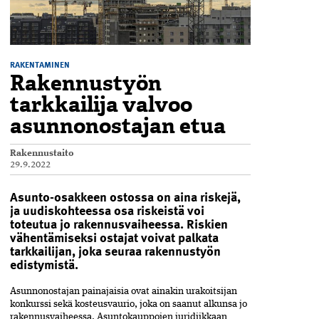
RAKENTAMINEN
Rakennustyön
tarkkailija valvoo
asunnonostajan etua
Rakennustaito
29.9.2022
Asunto-osakkeen ostossa on aina riskejä,
ja uudiskohteessa osa riskeistä voi
toteutua jo rakennusvaiheessa. Riskien
vähentämiseksi ostajat voivat palkata
tarkkailijan, joka seuraa rakennustyön
edistymistä.
Asunnonostajan painajaisia ovat ainakin urakoitsijan
konkurssi sekä kosteusvaurio, joka on saanut alkunsa jo
rakennusvaiheessa. Asuntokauppojen juridiikkaan