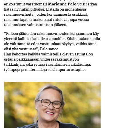
erikoistunut varatuomari
Marianne Palo
voisi jatkaa
listaa hyvinkin pitkäksi. Listalla on monenlaisia
rakennusvirheitä, joiden korjaamisesta osakkaat,
rakennuttajat ja urakoitsijat riitelevät jopa vuosia
rakennuksen valmistumisen jälkeen.
”Piiloon jääneiden rakennusvirheiden korjaaminen käy
yleensä kalliiksi kaikille osapuolille. Eihän urakoitsijalla
ole välttämättä edes vastuunkantokykyä, vaikka tämä
olisi yhä vastuussa”, Palo sanoo.
Hän kehottaa kaikkia valmisteilla olevan asuin­talon
ostajia palkkaamaan yhdessä rakennustyön
tarkkailijan, joka seuraa rakentamisen aikatauluja,
työtapoja ja materiaaleja sekä raportoi ostajille.