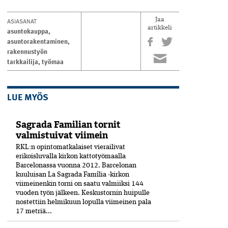
ASIASANAT
Jaa
artikkeli
asuntokauppa
,
asuntorakentaminen
,
rakennustyön
tarkkailija
,
työmaa
LUE MYÖS
Sagrada Familian tornit
valmistuivat viimein
RKL:n opintomatkalaiset vierailivat
erikoisluvalla kirkon kattotyömaalla
Barcelonassa vuonna 2012. Barcelonan
kuuluisan La Sagrada Família -kirkon
viimeinenkin torni on saatu valmiiksi­ 144
vuoden työn jälkeen. Keskustornin huipulle
nostettiin helmikuun lopulla viimeinen pala
17 metriä...