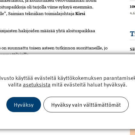
sinkertaistui, ja koulutuksen vetovoimaluku nousi
10
loituspaikkoja oli tarjolla viime syksyä enemmän.
4.
lle”, Saimian tekniikan toimialajohtaja
Kirsi
isijaisten hakijoiden määrää yhtä aloituspaikkaa
T
 suunnattu toisen asteen tutkinnon suorittaneille, jo
Sä
mmattilaisille.
emaan nyt ensimmäistä kertaa myös Lahteen. Koulutus
aiemmin korkeakoulututkinnon tai
ivusto käyttää evästeitä käyttökokemuksen parantamiseks
tukseen haki lähes 90 korkeakoulutettua, joista 60
valita
asetuksista
mitä evästeitä haluat hyväksyä.
n huomioon ottaen suuri”, Taivalantti kertoo.
ään loka-marraskuussa, ja valintojen tulokset
.2019. Opiskelu alkaa tammikuussa 2020.
Hyväksy
Hyväksy vain välttämättömät
ammattikorkeakoulu yhdistyvät 1.1.2020 uudeksi
haussa Samiaan valitut uudet opiskelijat aloittavat
ella.