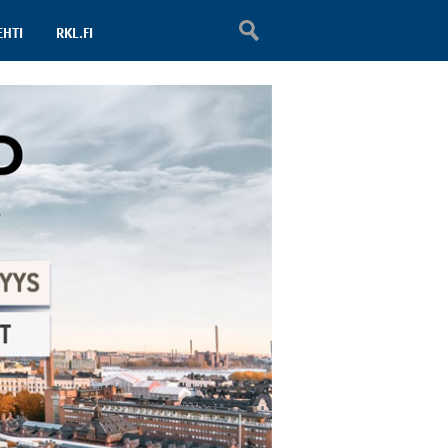
EHTI
RKL.FI