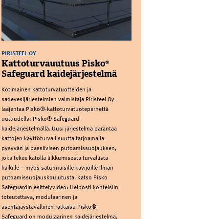
PIRISTEEL OY
Kattoturvauutuus Pisko®
Safeguard kaidejärjestelmä
Kotimainen kattoturvatuotteiden ja
sadevesijärjestelmien valmistaja Piristeel Oy
laajentaa Pisko®-kattoturvatuoteperhettä
uutuudella: Pisko® Safeguard -
kaidejärjestelmällä. Uusi järjestelmä parantaa
kattojen käyttöturvallisuutta tarjoamalla
pysyvän ja passiivisen putoamissuojauksen,
joka tekee katolla liikkumisesta turvallista
kaikille – myös satunnaisille kävijöille ilman
putoamissuojauskoulutusta. Katso Pisko
Safeguardin esittelyvideo: Helposti kohteisiin
toteutettava, modulaarinen ja
asentajaystävällinen ratkaisu Pisko®
Safeguard on modulaarinen kaidejärjestelmä,