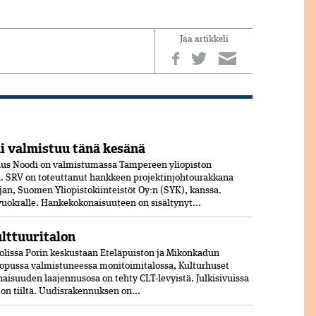
Jaa artikkeli
 valmistuu tänä kesänä
us Noodi on valmistumassa Tampereen yliopiston
 SRV on toteuttanut hankkeen projektinjohtourakkana
jan, Suomen Yliopistokiinteistöt Oy:n (SYK), kanssa.
 vuokralle. Hankekokonaisuuteen on sisältynyt...
ulttuuritalon
olissa Porin keskustaan Eteläpuiston ja Mikonkadun
opussa valmistuneessa moni­toimitalossa, Kulturhuset
aisuuden laajennusosa on tehty CLT-levyistä. Julkisivuissa
jon tiiltä. Uudisrakennuksen on...