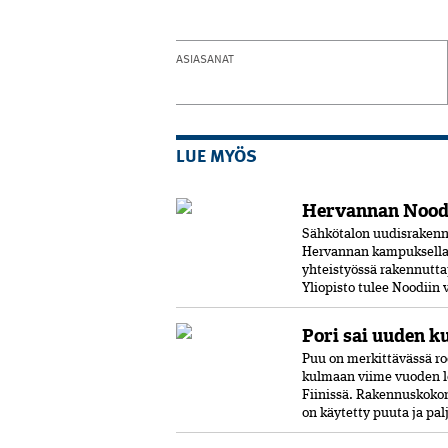
ASIASANAT
LUE MYÖS
Hervannan Noodi
Sähkötalon uudisrakenn
Hervannan kampuksella.
yhteistyössä rakennutta
Yliopisto tulee Noodiin
Pori sai uuden k
Puu on merkittävässä ro
kulmaan viime vuoden l
Fiinissä. Rakennuskokon
on käytetty puuta ja pal