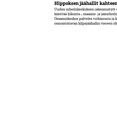
Hippoksen jäähallit kahtee
Uuden urheilukeskuksen rakennustyöt o
käsittää liikunta-, osaamis- ja jääurhei
Osaamiskeskus palvelee tutkimusta ja 
remontoitavan kilpajäähallin viereen y