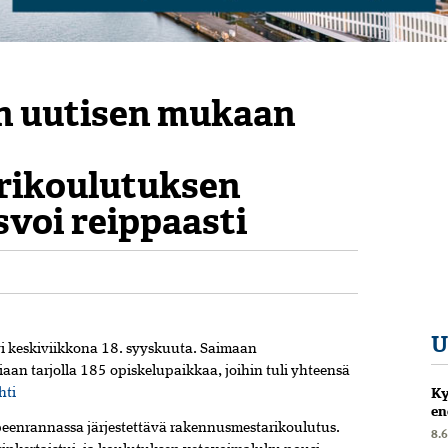
n uutisen mukaan
rikoulutuksen
voi reippaasti
U
i keskiviikkona 18. syyskuuta. Saimaan
aan tarjolla 185 opiskelupaikkaa, joihin tuli yhteensä
Ky
hti
en
peenrannassa järjestettävä rakennusmestarikoulutus.
8.