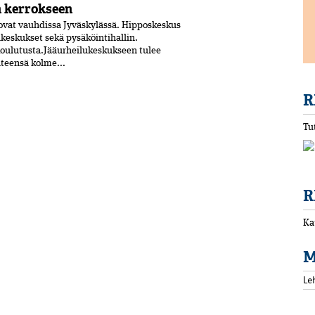
n kerrokseen
vat vauhdissa Jyväskylässä. Hipposkeskus
lukeskukset sekä pysäköintihallin.
koulutusta.Jääurheilukeskukseen tulee
hteensä kolme...
R
Tu
R
Ka
M
Le