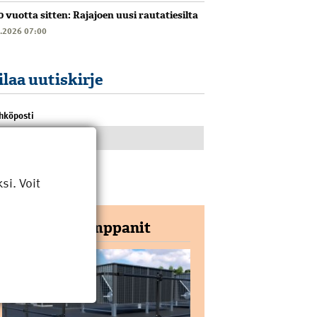
0 vuotta sitten: Rajajoen uusi rautatiesilta
6.2026 07:00
ilaa uutiskirje
hköposti
i. Voit
Yhteistyökumppanit