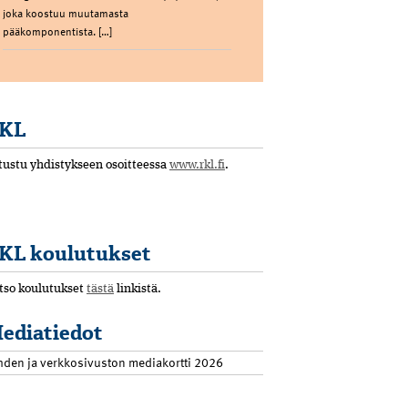
joka koostuu muutamasta
pääkomponentista. […]
KL
tustu yhdistykseen osoitteessa
www.rkl.fi
.
KL koulutukset
tso koulutukset
tästä
linkistä.
ediatiedot
hden ja verkkosivuston mediakortti 2026