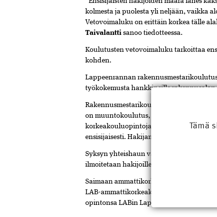
”Ensisijaisten hakijoiden määrä lähes kak
kolmesta ja puolesta yli neljään, vaikka a
Vetovoimaluku on erittäin korkea tälle ala
Taivalantti
sanoo tiedotteessa.
Koulutusten vetovoimaluku tarkoittaa ens
kohden.
Lappeenrannan rakennusmestarikoulutus on
työkokemusta hankkineille rakennusalan a
Rakennusmestarikoulutukseen pystyi hak
on muuntokoulutus, johon voivat hakea 
Tämä s
korkeakouluopintoja suorittaneet. ”Koulu
ensisijaisesti. Hakijamäärä on kohderyhmä
Syksyn yhteishaun valintakokeet järjestet
ilmoitetaan hakijoille viimeistään 29.11
Saimaan ammattikorkeakoulu ja Lahden 
LAB-ammattikorkeakouluksi. Syksyn yhteis
opintonsa LABin Lappeenrannan kampuks