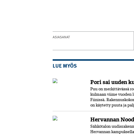
ASIASANAT
LUE MYÖS
Pori sai uuden k
Puu on merkittävässä ro
kulmaan viime vuoden l
Fiinissä. Rakennuskokon
on käytetty puuta ja pal
Hervannan Noodi
Sähkötalon uudisrakenn
Hervannan kampuksella.