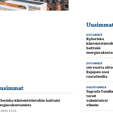
Uusimma
JOHTAMINEN
Kyberisku
kiinteistötietoi
haittaisi
energiarakenta
JOHTAMINEN
100 vuotta sitte
Rajajoen uusi
rautatiesilta
usimmat
RAKENTAMINEN
Sagrada Famili
tornit
valmistuivat
berisku kiinteistötietoihin haittaisi
viimein
ergiarakentamista
6.2026 15:21