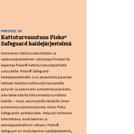
PIRISTEEL OY
Kattoturvauutuus Pisko®
Safeguard kaidejärjestelmä
Kotimainen kattoturvatuotteiden ja
sadevesijärjestelmien valmistaja Piristeel Oy
laajentaa Pisko®-kattoturvatuoteperhettä
uutuudella: Pisko® Safeguard -
kaidejärjestelmällä. Uusi järjestelmä parantaa
kattojen käyttöturvallisuutta tarjoamalla
pysyvän ja passiivisen putoamissuojauksen,
joka tekee katolla liikkumisesta turvallista
kaikille – myös satunnaisille kävijöille ilman
putoamissuojauskoulutusta. Katso Pisko
Safeguardin esittelyvideo: Helposti kohteisiin
toteutettava, modulaarinen ja
asentajaystävällinen ratkaisu Pisko®
Safeguard on modulaarinen kaidejärjestelmä,