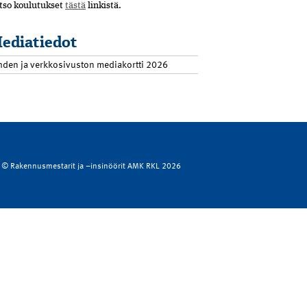
tso koulutukset
tästä
linkistä.
ediatiedot
hden ja verkkosivuston mediakortti 2026
© Rakennusmestarit ja –insinöörit AMK RKL 2026