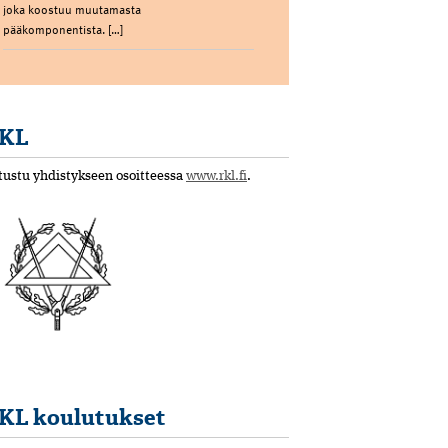
joka koostuu muutamasta
pääkomponentista. […]
KL
tustu yhdistykseen osoitteessa
www.rkl.fi
.
KL koulutukset