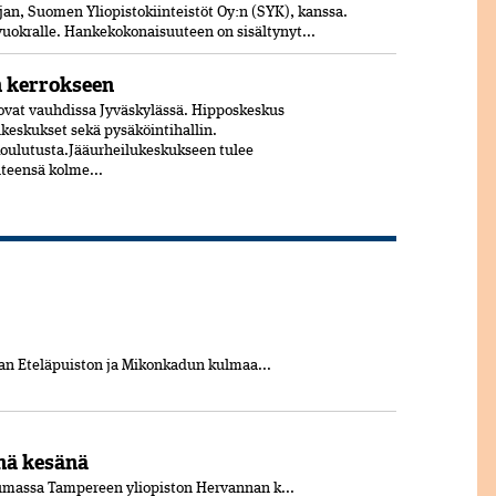
jan, Suomen Yliopistokiinteistöt Oy:n (SYK), kanssa.
 vuokralle. Hankekokonaisuuteen on sisältynyt...
n kerrokseen
vat vauhdissa Jyväskylässä. Hipposkeskus
lukeskukset sekä pysäköintihallin.
koulutusta.Jääurheilukeskukseen tulee
hteensä kolme...
aan Eteläpuiston ja Mikonkadun kulmaa...
nä kesänä
umassa Tampereen yliopiston Hervannan k...