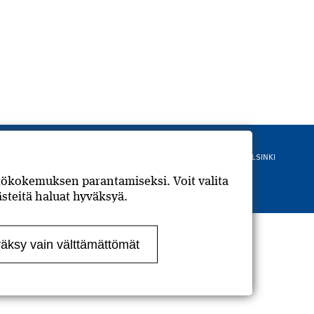
Rahakamarinportti 3 B, 00240 HELSINKI
puh: 010 2010 500
ttökokemuksen parantamiseksi. Voit valita
Tarkemmat yhteystiedot
Evästeet
steitä haluat hyväksyä.
äksy vain välttämättömät