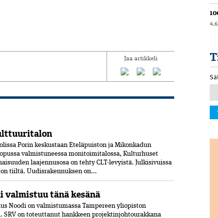
10
4.
T
Jaa artikkeli
Sä
ulttuuritalon
olissa Porin keskustaan Eteläpuiston ja Mikonkadun
opussa valmistuneessa moni­toimitalossa, Kulturhuset
aisuuden laajennusosa on tehty CLT-levyistä. Julkisivuissa
jon tiiltä. Uudisrakennuksen on...
 valmistuu tänä kesänä
us Noodi on valmistumassa Tampereen yliopiston
 SRV on toteuttanut hankkeen projektinjohtourakkana