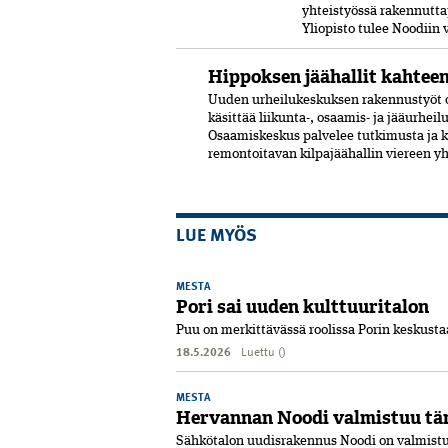
yhteistyössä rakennutta
Yliopisto tulee Noodiin
Hippoksen jäähallit kahtee
Uuden urheilukeskuksen rakennustyöt o
käsittää liikunta-, osaamis- ja jääurhei
Osaamiskeskus palvelee tutkimusta ja 
remontoitavan kilpajäähallin viereen y
LUE MYÖS
MESTA
Pori sai uuden kulttuuritalon
Puu on merkittävässä roolissa Porin keskust
18.5.2026
Luettu ()
MESTA
Hervannan Noodi valmistuu tä
Sähkötalon uudisrakennus Noodi on valmist