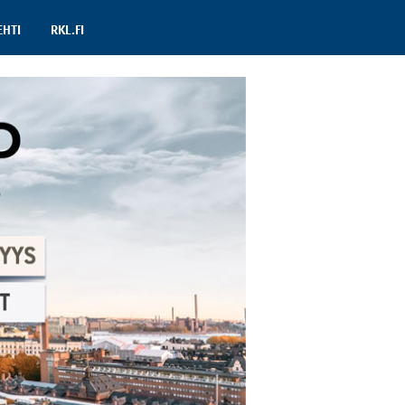
EHTI
RKL.FI