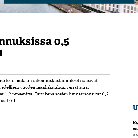
nuksissa 0,5
u
deksin mukaan rakennuskustannukset nousivat
 edellisen vuoden maaliskuuhun verrattuna.
t 1,2 prosenttia. Tarvikepanosten hinnat nousivat 0,2
ivat 0,1.
U
Ky
en
8.