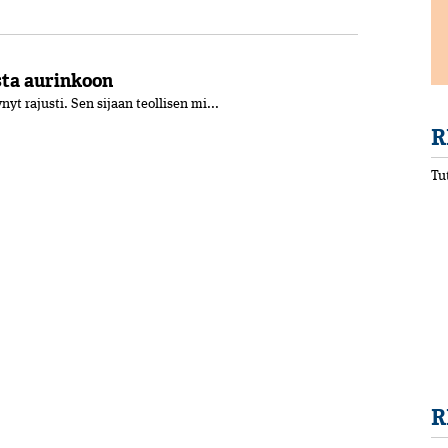
sta aurinkoon
yt rajusti. Sen sijaan teollisen mi...
R
Tu
R