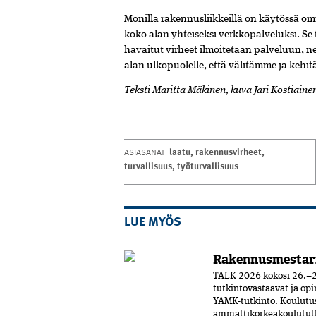
Monilla rakennusliikkeillä on käytössä o
koko alan yhteiseksi verkkopalveluksi. Se 
havaitut virheet ilmoitetaan palveluun, 
alan ulkopuolelle, että välitämme ja kehi
Teksti Maritta Mäkinen, kuva Jari Kostiaine
laatu
,
rakennusvirheet
,
ASIASANAT
turvallisuus
,
työturvallisuus
LUE MYÖS
Rakennusmestar
TALK 2026 kokosi 26.–2
tutkintovastaavat ja opi
YAMK-tutkinto. Koulut
ammattikorkeakoulututki