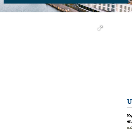
U
Ky
en
8.