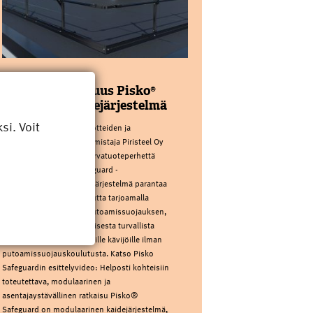
PIRISTEEL OY
Kattoturvauutuus Pisko®
Safeguard kaidejärjestelmä
i. Voit
Kotimainen kattoturvatuotteiden ja
sadevesijärjestelmien valmistaja Piristeel Oy
laajentaa Pisko®-kattoturvatuoteperhettä
uutuudella: Pisko® Safeguard -
kaidejärjestelmällä. Uusi järjestelmä parantaa
kattojen käyttöturvallisuutta tarjoamalla
pysyvän ja passiivisen putoamissuojauksen,
joka tekee katolla liikkumisesta turvallista
kaikille – myös satunnaisille kävijöille ilman
putoamissuojauskoulutusta. Katso Pisko
Safeguardin esittelyvideo: Helposti kohteisiin
toteutettava, modulaarinen ja
asentajaystävällinen ratkaisu Pisko®
Safeguard on modulaarinen kaidejärjestelmä,