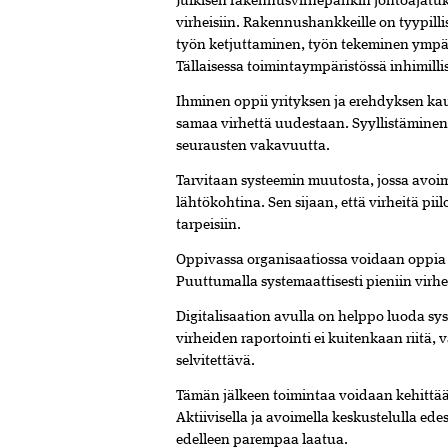
Julkisen rakennusvirhepankin johtoajat
virheisiin. Rakennushankkeille on tyypilli
työn ketjuttaminen, työn tekeminen ympäri
Tällaisessa toimintaympäristössä inhimilli
Ihminen oppii yrityksen ja erehdyksen kaut
samaa virhettä uudestaan. Syyllistäminen 
seurausten vakavuutta.
Tarvitaan systeemin muutosta, jossa avoim
lähtökohtina. Sen sijaan, että virheitä pi
tarpeisiin.
Oppivassa organisaatiossa voidaan oppia myö
Puuttumalla systemaattisesti pieniin virhe
Digitalisaation avulla on helppo luoda sys
virheiden raportointi ei kuitenkaan riitä, 
selvitettävä.
Tämän jälkeen toimintaa voidaan kehittää
Aktiivisella ja avoimella keskustelulla ed
edelleen parempaa laatua.