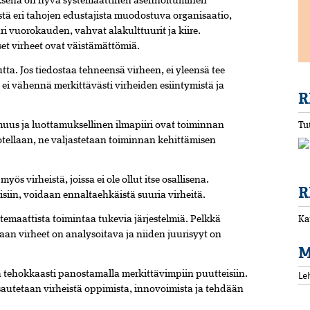
uksena on hyvä systemaattinen asennoituminen
stä eri tahojen edustajista muodostuva organisaatio,
 vuorokauden, vahvat alakulttuurit ja kiire.
set virheet ovat väistämättömiä.
ta. Jos tiedostaa tehneensä virheen, ei yleensä tee
ei vähennä merkittävästi virheiden esiintymistä ja
R
uus ja luottamuksellinen ilmapiiri ovat toiminnan
Tu
ilotellaan, ne valjastetaan toiminnan kehittämisen
s virheistä, joissa ei ole ollut itse osallisena.
R
isiin, voidaan ennaltaehkäistä suuria virheitä.
Ka
temaattista toimintaa tukevia järjestelmiä. Pelkkä
vaan virheet on analysoitava ja niiden juurisyyt on
M
Le
 tehokkaasti panostamalla merkittävimpiin puutteisiin.
esautetaan virheistä oppimista, innovoimista ja tehdään