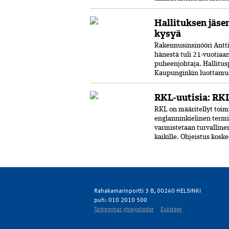
Hallituksen jäse
kysyä
Rakennusinsinööri Antti 
hänestä tuli 21-vuo­tia
puheenjohtaja. Hallitus
Kaupunginkin luottamust
RKL-uutisia: RKL
RKL on määritellyt toimi
englanninkielinen termi
varmistetaan turvalline
kaikille. Ohjeistus kosk
Rahakamarinportti 3 B, 00240 HELSINKI
puh: 010 2010 500
Tarkemmat yhteystiedot
Evästeet