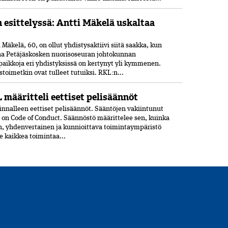
n esittelyssä: Antti Mäkelä uskaltaa
Mäkelä, 60, on ollut yhdistysaktiivi siitä saakka, kun
ana Petäjäskosken nuoriso­seuran johtokunnan
paikkoja eri yhdistyksissä on kertynyt yli kymmenen.
oimetkin ovat tulleet tutuiksi. RKL:n...
 määritteli eettiset pelisäännöt
nnalleen eettiset peli­säännöt. Sääntöjen vakiintunut
 on Code of Conduct. Säännöstö määrittelee sen, kuinka
n, yhdenvertainen ja kun­nioittava toimintaympäristö
ee kaikkea toimintaa...