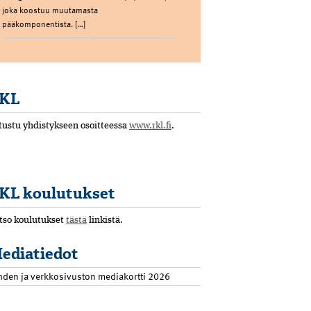
joka koostuu muutamasta
pääkomponentista. […]
KL
tustu yhdistykseen osoitteessa
www.rkl.fi
.
KL koulutukset
tso koulutukset
tästä
linkistä.
ediatiedot
hden ja verkkosivuston mediakortti 2026