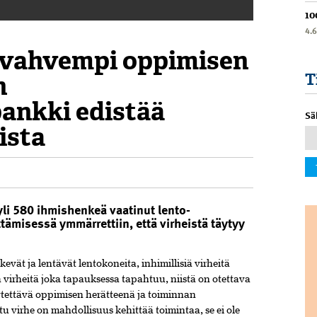
10
4.
 vahvempi oppimisen
n
T
ankki edistää
Sä
ista
yli 580 ihmishenkeä vaatinut lento-
ämisessä ymmärrettiin, että virheistä täytyy
evät ja lentävät lentokoneita, inhimillisiä virheitä
 virheitä joka tapauksessa tapahtuu, niistä on otettava
äytettävä oppimisen herätteenä ja toiminnan
tu virhe on mahdollisuus kehittää toimintaa, se ei ole