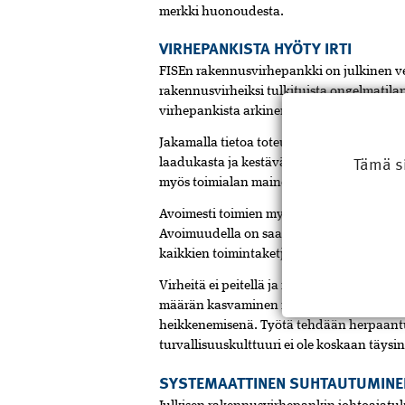
merkki huonoudesta.
VIRHEPANKISTA HYÖTY IRTI
FISEn rakennusvirhepankki on julkinen ver
rakennusvirheiksi tulkituista ongelmatila
virhepankista arkinen työkalu virheiden 
Jakamalla tietoa toteutuneista ongelmista 
Tämä s
laadukasta ja kestävää rakentamista. Mit
myös toimialan maine.
Avoimesti toimien myös ilmailualalla on k
Avoimuudella on saatu toimintakulttuuri s
kaikkien toimintaketjuun osallistuvien a
Virheitä ei peitellä ja ne käsitellään syste
määrän kasvaminen nähdään turvallisuusk
heikkenemisenä. Työtä tehdään herpaantu
turvallisuuskulttuuri ei ole koskaan täys
SYSTEMAATTINEN SUHTAUTUMINE