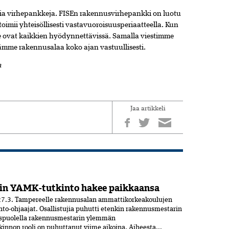
mia virhepankkeja. FISEn rakennusvirhepankki on luotu
toimii yhteisöllisesti vastavuoroisuusperiaatteella. Kun
ne ovat kaikkien hyödynnettävissä. Samalla viestimme
tämme rakennusalaa koko ajan vastuullisesti.
n
Jaa artikkeli
in YAMK-tutkinto hakee paikkaansa
7.3. Tampereelle rakennusalan ammattikorkeakoulujen
nto-ohjaajat. Osallistujia puhutti etenkin rakennusmestarin
uspuolella rakennusmestarin ylemmän
nnon rooli on puhuttanut viime ­aikoina. ­Aiheesta...