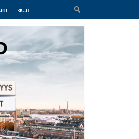
EHTI
RKL.FI