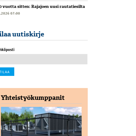
0 vuotta sitten: Rajajoen uusi rautatiesilta
6.2026 07:00
ilaa uutiskirje
hköposti
Yhteistyökumppanit