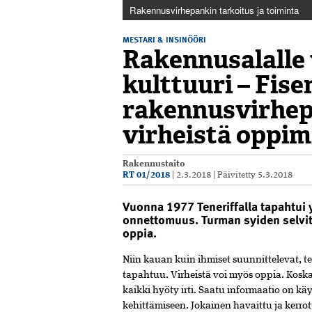
Rakennusvirhepankin tarkoitus ja toiminta
MESTARI & INSINÖÖRI
Rakennusalalle
kulttuuri – Fise
rakennusvirhep
virheistä oppim
Rakennustaito
RT 01/2018
|
2.3.2018
|
Päivitetty
5.3.2018
Vuonna 1977 Teneriffalla tapahtui 
onnettomuus. Turman syiden selvitt
oppia.
Niin kauan kuin ihmiset suunnittelevat, tek
tapahtuu. Virheistä voi myös oppia. Koska
kaikki hyöty irti. Saatu informaatio on k
kehittämiseen. Jokainen havaittu ja kerrot